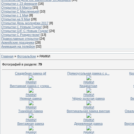
Открытки с 23 февраля
[16]
Открытки с 8 Марта
[15]
Открытки С Масленицей
[10]
Открытки с 1 Мая
[8]
Открытки на 9 Мая
[28]
Открытки День молодёжи 2017
[8]
Открытки С Новым Годом!
[10]
Открытки GIF С Новым Годом!
[24]
Открытки С Рождеством!
[13]
Православные открытки
[24]
Армейские праздники
[28]
Анимация на телефон
[32]
Главная
»
Фотоальбом
» РАМКИ
Фотографий в разделе
:
79
Свадебная рамка gif
Прямоугольная рамка с ц...
Кр
РАМКИ
РАМКИ
Винтажная рамка с узора...
Квадратная
РАМКИ
РАМКИ
Нежная рамка
Чёрно-золотая рамка
Ве
РАМКИ
РАМКИ
Тканевая рамка
Вертикальная рамка винтаж
Оваль
РАМКИ
РАМКИ
Винтажная рамка
Деревянная рамка
Верти
РАМКИ
РАМКИ