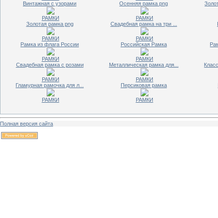
Винтажная с узорами
Осенняя рамка png
Золот
РАМКИ
РАМКИ
Золотая рамка png
Свадебная рамка на три ...
РАМКИ
РАМКИ
Рамка из флага России
Российская Рамка
Ра
РАМКИ
РАМКИ
Свадебная рамка с розами
Металлическая рамка для...
Класс
РАМКИ
РАМКИ
Гламурная рамочка для л...
Персиковая рамка
РАМКИ
РАМКИ
Полная версия сайта