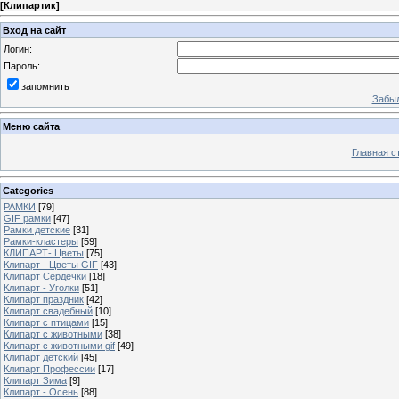
[
Клипартик
]
Вход на сайт
Логин:
Пароль:
запомнить
Забыл
Меню сайта
Главная с
Categories
РАМКИ
[79]
GIF рамки
[47]
Рамки детские
[31]
Рамки-кластеры
[59]
КЛИПАРТ- Цветы
[75]
Клипарт - Цветы GIF
[43]
Клипарт Сердечки
[18]
Клипарт - Уголки
[51]
Клипарт праздник
[42]
Клипарт свадебный
[10]
Клипарт с птицами
[15]
Клипарт с животными
[38]
Клипарт с животными gif
[49]
Клипарт детский
[45]
Клипарт Профессии
[17]
Клипарт Зима
[9]
Клипарт - Осень
[88]