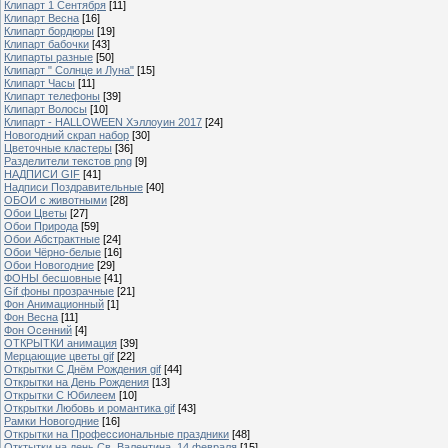
Клипарт 1 Сентября
[11]
Клипарт Весна
[16]
Клипарт бордюры
[19]
Клипарт бабочки
[43]
Клипарты разные
[50]
Клипарт " Солнце и Луна"
[15]
Клипарт Часы
[11]
Клипарт телефоны
[39]
Клипарт Волосы
[10]
Клипарт - HALLOWEEN Хэллоуин 2017
[24]
Новогодний скрап набор
[30]
Цветочные кластеры
[36]
Разделители текстов png
[9]
НАДПИСИ GIF
[41]
Надписи Поздравительные
[40]
ОБОИ с животными
[28]
Обои Цветы
[27]
Обои Природа
[59]
Обои Абстрактные
[24]
Обои Чёрно-белые
[16]
Обои Новогодние
[29]
ФОНЫ бесшовные
[41]
Gif фоны прозрачные
[21]
Фон Анимационный
[1]
Фон Весна
[11]
Фон Осенний
[4]
ОТКРЫТКИ анимация
[39]
Мерцающие цветы gif
[22]
Открытки С Днём Рождения gif
[44]
Открытки на День Рождения
[13]
Открытки С Юбилеем
[10]
Открытки Любовь и романтика gif
[43]
Рамки Новогодние
[16]
Открытки на Профессиональные праздники
[48]
Отктытки на день Св. Валентина, 14 февраля
[15]