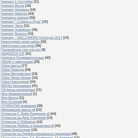
Клипарт 1 Сентября
[11]
Клипарт Весна
[16]
Клипарт бордюры
[19]
Клипарт бабочки
[43]
Клипарты разные
[50]
Клипарт " Солнце и Луна"
[15]
Клипарт Часы
[11]
Клипарт телефоны
[39]
Клипарт Волосы
[10]
Клипарт - HALLOWEEN Хэллоуин 2017
[24]
Новогодний скрап набор
[30]
Цветочные кластеры
[36]
Разделители текстов png
[9]
НАДПИСИ GIF
[41]
Надписи Поздравительные
[40]
ОБОИ с животными
[28]
Обои Цветы
[27]
Обои Природа
[59]
Обои Абстрактные
[24]
Обои Чёрно-белые
[16]
Обои Новогодние
[29]
ФОНЫ бесшовные
[41]
Gif фоны прозрачные
[21]
Фон Анимационный
[1]
Фон Весна
[11]
Фон Осенний
[4]
ОТКРЫТКИ анимация
[39]
Мерцающие цветы gif
[22]
Открытки С Днём Рождения gif
[44]
Открытки на День Рождения
[13]
Открытки С Юбилеем
[10]
Открытки Любовь и романтика gif
[43]
Рамки Новогодние
[16]
Открытки на Профессиональные праздники
[48]
Отктытки на день Св. Валентина, 14 февраля
[15]