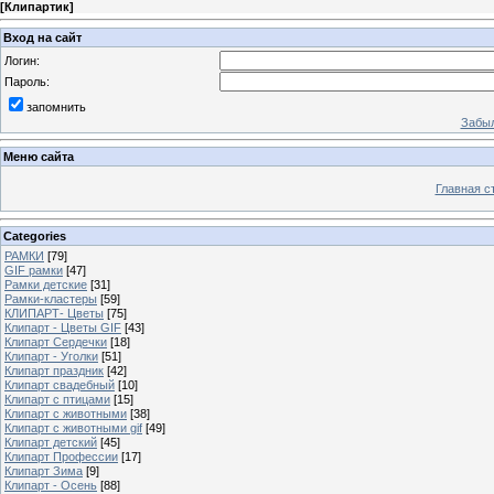
[
Клипартик
]
Вход на сайт
Логин:
Пароль:
запомнить
Забыл
Меню сайта
Главная с
Categories
РАМКИ
[79]
GIF рамки
[47]
Рамки детские
[31]
Рамки-кластеры
[59]
КЛИПАРТ- Цветы
[75]
Клипарт - Цветы GIF
[43]
Клипарт Сердечки
[18]
Клипарт - Уголки
[51]
Клипарт праздник
[42]
Клипарт свадебный
[10]
Клипарт с птицами
[15]
Клипарт с животными
[38]
Клипарт с животными gif
[49]
Клипарт детский
[45]
Клипарт Профессии
[17]
Клипарт Зима
[9]
Клипарт - Осень
[88]