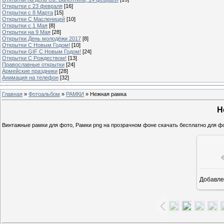
Открытки с 23 февраля
[16]
Открытки с 8 Марта
[15]
Открытки С Масленицей
[10]
Открытки с 1 Мая
[8]
Открытки на 9 Мая
[28]
Открытки День молодёжи 2017
[8]
Открытки С Новым Годом!
[10]
Открытки GIF С Новым Годом!
[24]
Открытки С Рождеством!
[13]
Православные открытки
[24]
Армейские праздники
[28]
Анимация на телефон
[32]
Главная
»
Фотоальбом
»
РАМКИ
» Нежная рамка
Н
Винтажные рамки для фото, Рамки png на прозрачном фоне скачать бесплатно для ф
Добавле