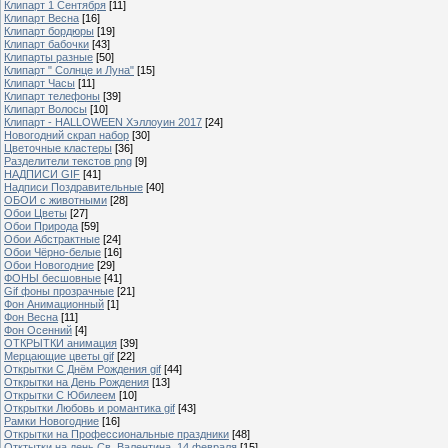
Клипарт 1 Сентября
[11]
Клипарт Весна
[16]
Клипарт бордюры
[19]
Клипарт бабочки
[43]
Клипарты разные
[50]
Клипарт " Солнце и Луна"
[15]
Клипарт Часы
[11]
Клипарт телефоны
[39]
Клипарт Волосы
[10]
Клипарт - HALLOWEEN Хэллоуин 2017
[24]
Новогодний скрап набор
[30]
Цветочные кластеры
[36]
Разделители текстов png
[9]
НАДПИСИ GIF
[41]
Надписи Поздравительные
[40]
ОБОИ с животными
[28]
Обои Цветы
[27]
Обои Природа
[59]
Обои Абстрактные
[24]
Обои Чёрно-белые
[16]
Обои Новогодние
[29]
ФОНЫ бесшовные
[41]
Gif фоны прозрачные
[21]
Фон Анимационный
[1]
Фон Весна
[11]
Фон Осенний
[4]
ОТКРЫТКИ анимация
[39]
Мерцающие цветы gif
[22]
Открытки С Днём Рождения gif
[44]
Открытки на День Рождения
[13]
Открытки С Юбилеем
[10]
Открытки Любовь и романтика gif
[43]
Рамки Новогодние
[16]
Открытки на Профессиональные праздники
[48]
Отктытки на день Св. Валентина, 14 февраля
[15]