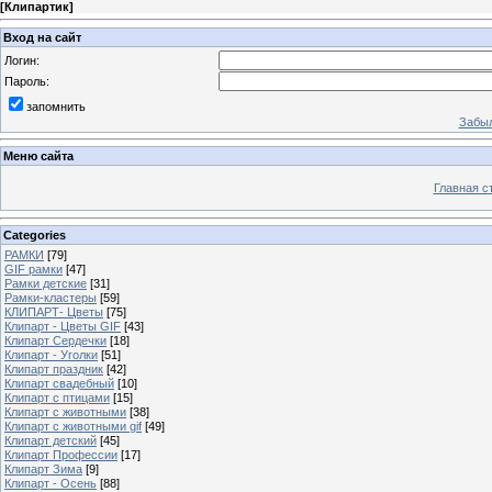
[
Клипартик
]
Вход на сайт
Логин:
Пароль:
запомнить
Забыл
Меню сайта
Главная с
Categories
РАМКИ
[79]
GIF рамки
[47]
Рамки детские
[31]
Рамки-кластеры
[59]
КЛИПАРТ- Цветы
[75]
Клипарт - Цветы GIF
[43]
Клипарт Сердечки
[18]
Клипарт - Уголки
[51]
Клипарт праздник
[42]
Клипарт свадебный
[10]
Клипарт с птицами
[15]
Клипарт с животными
[38]
Клипарт с животными gif
[49]
Клипарт детский
[45]
Клипарт Профессии
[17]
Клипарт Зима
[9]
Клипарт - Осень
[88]