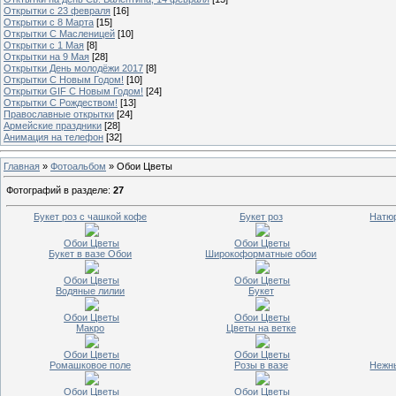
Открытки с 23 февраля
[16]
Открытки с 8 Марта
[15]
Открытки С Масленицей
[10]
Открытки с 1 Мая
[8]
Открытки на 9 Мая
[28]
Открытки День молодёжи 2017
[8]
Открытки С Новым Годом!
[10]
Открытки GIF С Новым Годом!
[24]
Открытки С Рождеством!
[13]
Православные открытки
[24]
Армейские праздники
[28]
Анимация на телефон
[32]
Главная
»
Фотоальбом
» Обои Цветы
Фотографий в разделе
:
27
Букет роз с чашкой кофе
Букет роз
Натюр
Обои Цветы
Обои Цветы
Букет в вазе Обои
Широкоформатные обои
Обои Цветы
Обои Цветы
Водяные лилии
Букет
Обои Цветы
Обои Цветы
Макро
Цветы на ветке
Обои Цветы
Обои Цветы
Ромашковое поле
Розы в вазе
Нежны
Обои Цветы
Обои Цветы