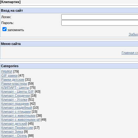
[
Клипартик
]
Вход на сайт
Логин:
Пароль:
запомнить
Забыл
Меню сайта
Главная с
Categories
РАМКИ
[79]
GIF рамки
[47]
Рамки детские
[31]
Рамки-кластеры
[59]
КЛИПАРТ- Цветы
[75]
Клипарт - Цветы GIF
[43]
Клипарт Сердечки
[18]
Клипарт - Уголки
[51]
Клипарт праздник
[42]
Клипарт свадебный
[10]
Клипарт с птицами
[15]
Клипарт с животными
[38]
Клипарт с животными gif
[49]
Клипарт детский
[45]
Клипарт Профессии
[17]
Клипарт Зима
[9]
Клипарт - Осень
[88]