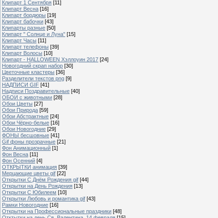
Клипарт 1 Сентября
[11]
Клипарт Весна
[16]
Клипарт бордюры
[19]
Клипарт бабочки
[43]
Клипарты разные
[50]
Клипарт " Солнце и Луна"
[15]
Клипарт Часы
[11]
Клипарт телефоны
[39]
Клипарт Волосы
[10]
Клипарт - HALLOWEEN Хэллоуин 2017
[24]
Новогодний скрап набор
[30]
Цветочные кластеры
[36]
Разделители текстов png
[9]
НАДПИСИ GIF
[41]
Надписи Поздравительные
[40]
ОБОИ с животными
[28]
Обои Цветы
[27]
Обои Природа
[59]
Обои Абстрактные
[24]
Обои Чёрно-белые
[16]
Обои Новогодние
[29]
ФОНЫ бесшовные
[41]
Gif фоны прозрачные
[21]
Фон Анимационный
[1]
Фон Весна
[11]
Фон Осенний
[4]
ОТКРЫТКИ анимация
[39]
Мерцающие цветы gif
[22]
Открытки С Днём Рождения gif
[44]
Открытки на День Рождения
[13]
Открытки С Юбилеем
[10]
Открытки Любовь и романтика gif
[43]
Рамки Новогодние
[16]
Открытки на Профессиональные праздники
[48]
Отктытки на день Св. Валентина, 14 февраля
[15]