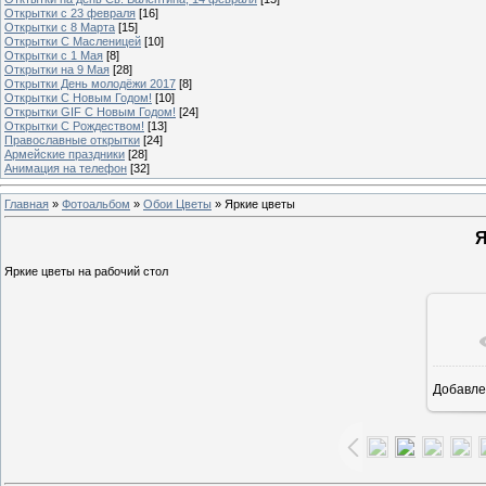
Открытки с 23 февраля
[16]
Открытки с 8 Марта
[15]
Открытки С Масленицей
[10]
Открытки с 1 Мая
[8]
Открытки на 9 Мая
[28]
Открытки День молодёжи 2017
[8]
Открытки С Новым Годом!
[10]
Открытки GIF С Новым Годом!
[24]
Открытки С Рождеством!
[13]
Православные открытки
[24]
Армейские праздники
[28]
Анимация на телефон
[32]
Главная
»
Фотоальбом
»
Обои Цветы
» Яркие цветы
Я
Яркие цветы на рабочий стол
Добавле
16