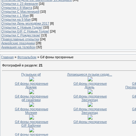
Открытки с 23 февраля
[16]
Открытки с 8 Марта
[15]
Открытки С Масленицей
[10]
Открытки с 1 Мая
[8]
Открытки на 9 Мая
[28]
Открытки День молодёжи 2017
[8]
Открытки С Новым Годом!
[10]
Открытки GIF С Новым Годом!
[24]
Открытки С Рождеством!
[13]
Православные открытки
[24]
Армейские праздники
[28]
Анимация на телефон
[32]
Главная
»
Фотоальбом
» Gif фоны прозрачные
Фотографий в разделе
:
21
Пузырьки gif
Лопающиеся пузыри серде...
Gif фоны прозрачные
Gif фоны прозрачные
Gi
Дождик
Дождь
Прозра
Gif фоны прозрачные
Gif фоны прозрачные
Gi
gif смайлики
Звездопад
Gif фоны прозрачные
Gif фоны прозрачные
Gi
Молния
Звездопад
Gif фоны прозрачные
Gif фоны прозрачные
Gi
GIF Бабочки
Gif фоны прозрачные