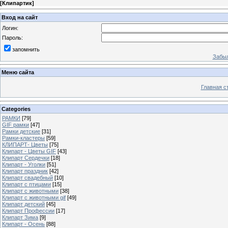
[
Клипартик
]
Вход на сайт
Логин:
Пароль:
запомнить
Забыл
Меню сайта
Главная с
Categories
РАМКИ
[79]
GIF рамки
[47]
Рамки детские
[31]
Рамки-кластеры
[59]
КЛИПАРТ- Цветы
[75]
Клипарт - Цветы GIF
[43]
Клипарт Сердечки
[18]
Клипарт - Уголки
[51]
Клипарт праздник
[42]
Клипарт свадебный
[10]
Клипарт с птицами
[15]
Клипарт с животными
[38]
Клипарт с животными gif
[49]
Клипарт детский
[45]
Клипарт Профессии
[17]
Клипарт Зима
[9]
Клипарт - Осень
[88]