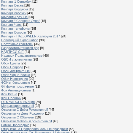
Клипарт 1 Сентября
[11]
Клипарт Весна
[16]
Клипарт бордюры
[19]
Клипарт бабочки
[43]
Клипарты разные
[50]
Клипарт " Солнце и Луна"
[15]
Клипарт Часы
[11]
Клипарт телефоны
[39]
Клипарт Волосы
[10]
Клипарт - HALLOWEEN Хэллоуин 2017
[24]
Новогодний скрап набор
[30]
Цветочные кластеры
[36]
Разделители текстов png
[9]
НАДПИСИ GIF
[41]
Надписи Поздравительные
[40]
ОБОИ с животными
[28]
Обои Цветы
[27]
Обои Природа
[59]
Обои Абстрактные
[24]
Обои Чёрно-белые
[16]
Обои Новогодние
[29]
ФОНЫ бесшовные
[41]
Gif фоны прозрачные
[21]
Фон Анимационный
[1]
Фон Весна
[11]
Фон Осенний
[4]
ОТКРЫТКИ анимация
[39]
Мерцающие цветы gif
[22]
Открытки С Днём Рождения gif
[44]
Открытки на День Рождения
[13]
Открытки С Юбилеем
[10]
Открытки Любовь и романтика gif
[43]
Рамки Новогодние
[16]
Открытки на Профессиональные праздники
[48]
Отктытки на день Св. Валентина, 14 февраля
[15]