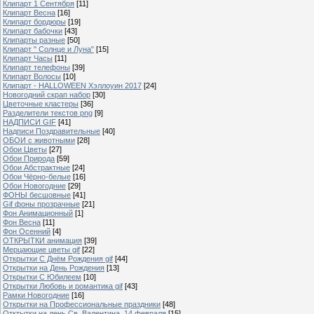
Клипарт 1 Сентября
[11]
Клипарт Весна
[16]
Клипарт бордюры
[19]
Клипарт бабочки
[43]
Клипарты разные
[50]
Клипарт " Солнце и Луна"
[15]
Клипарт Часы
[11]
Клипарт телефоны
[39]
Клипарт Волосы
[10]
Клипарт - HALLOWEEN Хэллоуин 2017
[24]
Новогодний скрап набор
[30]
Цветочные кластеры
[36]
Разделители текстов png
[9]
НАДПИСИ GIF
[41]
Надписи Поздравительные
[40]
ОБОИ с животными
[28]
Обои Цветы
[27]
Обои Природа
[59]
Обои Абстрактные
[24]
Обои Чёрно-белые
[16]
Обои Новогодние
[29]
ФОНЫ бесшовные
[41]
Gif фоны прозрачные
[21]
Фон Анимационный
[1]
Фон Весна
[11]
Фон Осенний
[4]
ОТКРЫТКИ анимация
[39]
Мерцающие цветы gif
[22]
Открытки С Днём Рождения gif
[44]
Открытки на День Рождения
[13]
Открытки С Юбилеем
[10]
Открытки Любовь и романтика gif
[43]
Рамки Новогодние
[16]
Открытки на Профессиональные праздники
[48]
Отктытки на день Св. Валентина, 14 февраля
[15]