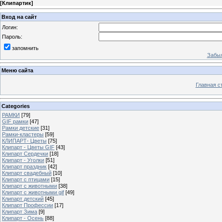
[
Клипартик
]
Вход на сайт
Логин:
Пароль:
запомнить
Забыл
Меню сайта
Главная с
Categories
РАМКИ
[79]
GIF рамки
[47]
Рамки детские
[31]
Рамки-кластеры
[59]
КЛИПАРТ- Цветы
[75]
Клипарт - Цветы GIF
[43]
Клипарт Сердечки
[18]
Клипарт - Уголки
[51]
Клипарт праздник
[42]
Клипарт свадебный
[10]
Клипарт с птицами
[15]
Клипарт с животными
[38]
Клипарт с животными gif
[49]
Клипарт детский
[45]
Клипарт Профессии
[17]
Клипарт Зима
[9]
Клипарт - Осень
[88]