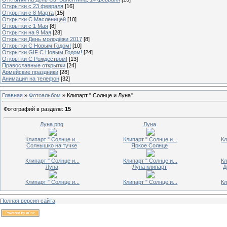
Открытки с 23 февраля
[16]
Открытки с 8 Марта
[15]
Открытки С Масленицей
[10]
Открытки с 1 Мая
[8]
Открытки на 9 Мая
[28]
Открытки День молодёжи 2017
[8]
Открытки С Новым Годом!
[10]
Открытки GIF С Новым Годом!
[24]
Открытки С Рождеством!
[13]
Православные открытки
[24]
Армейские праздники
[28]
Анимация на телефон
[32]
Главная
»
Фотоальбом
» Клипарт " Солнце и Луна"
Фотографий в разделе
:
15
Луна png
Луна
Клипарт " Солнце и...
Клипарт " Солнце и...
Кл
Солнышко на тучке
Яркое Солнце
Клипарт " Солнце и...
Клипарт " Солнце и...
Кл
Луна
Луна клипарт
Д
Клипарт " Солнце и...
Клипарт " Солнце и...
Кл
Полная версия сайта