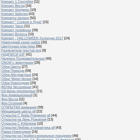
Клипарт 1 Сентября
[11]
Клипарт Весна
[16]
Клипарт бордюры
[19]
Клипарт бабочки
[43]
Клипарты разные
[50]
Клипарт " Солнце и Луна"
[15]
Клипарт Часы
[11]
Клипарт телефоны
[39]
Клипарт Волосы
[10]
Клипарт - HALLOWEEN Хэллоуин 2017
[24]
Новогодний скрап набор
[30]
Цветочные кластеры
[36]
Разделители текстов png
[9]
НАДПИСИ GIF
[41]
Надписи Поздравительные
[40]
ОБОИ с животными
[28]
Обои Цветы
[27]
Обои Природа
[59]
Обои Абстрактные
[24]
Обои Чёрно-белые
[16]
Обои Новогодние
[29]
ФОНЫ бесшовные
[41]
Gif фоны прозрачные
[21]
Фон Анимационный
[1]
Фон Весна
[11]
Фон Осенний
[4]
ОТКРЫТКИ анимация
[39]
Мерцающие цветы gif
[22]
Открытки С Днём Рождения gif
[44]
Открытки на День Рождения
[13]
Открытки С Юбилеем
[10]
Открытки Любовь и романтика gif
[43]
Рамки Новогодние
[16]
Открытки на Профессиональные праздники
[48]
Отктытки на день Св. Валентина, 14 февраля
[15]