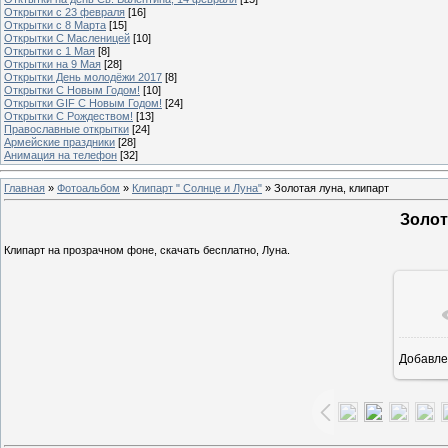
Открытки с 23 февраля
[16]
Открытки с 8 Марта
[15]
Открытки С Масленицей
[10]
Открытки с 1 Мая
[8]
Открытки на 9 Мая
[28]
Открытки День молодёжи 2017
[8]
Открытки С Новым Годом!
[10]
Открытки GIF С Новым Годом!
[24]
Открытки С Рождеством!
[13]
Православные открытки
[24]
Армейские праздники
[28]
Анимация на телефон
[32]
Главная
»
Фотоальбом
»
Клипарт " Солнце и Луна"
» Золотая луна, клипарт
Золот
Клипарт на прозрачном фоне, скачать бесплатно, Луна.
Добавле