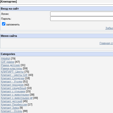
[
Клипартик
]
Вход на сайт
Логин:
Пароль:
запомнить
Забыл
Меню сайта
Главная с
Categories
РАМКИ
[79]
GIF рамки
[47]
Рамки детские
[31]
Рамки-кластеры
[59]
КЛИПАРТ- Цветы
[75]
Клипарт - Цветы GIF
[43]
Клипарт Сердечки
[18]
Клипарт - Уголки
[51]
Клипарт праздник
[42]
Клипарт свадебный
[10]
Клипарт с птицами
[15]
Клипарт с животными
[38]
Клипарт с животными gif
[49]
Клипарт детский
[45]
Клипарт Профессии
[17]
Клипарт Зима
[9]
Клипарт - Осень
[88]