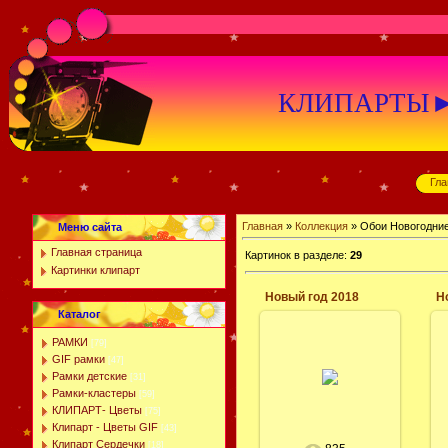
КЛИПАРТЫ►К
Гла
Главная
»
Коллекция
» Обои Новогодни
Меню сайта
Главная страница
Картинок в разделе
:
29
Картинки клипарт
Новый год 2018
Н
Каталог
06.12.2017
РАМКИ
[79]
Фотообои 2018 год
GIF рамки
[47]
картинки, цветные,
Рамки детские
[31]
на новый год
скачать бесплатно.
Рамки-кластеры
[59]
год сабаки
КЛИПАРТ- Цветы
[75]
Клипарт - Цветы GIF
леся
[43]
Клипарт Сердечки
[18]