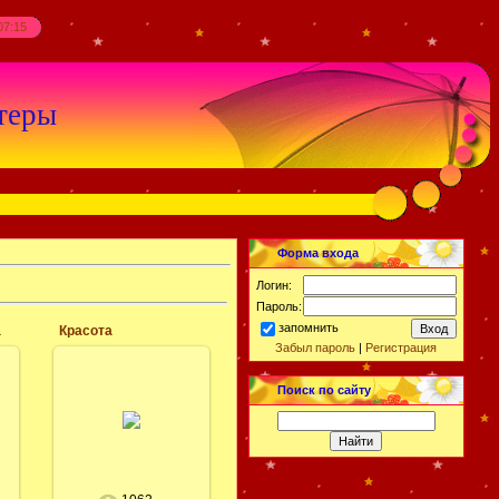
07:15
теры
Форма входа
Логин:
Пароль:
запомнить
а
Красота
Забыл пароль
|
Регистрация
29.12.2014
Поиск по сайту
Красивые новогодние
и рождественские
обои на рабочий
стол и заставку,
скачать бесплатно.
Леся