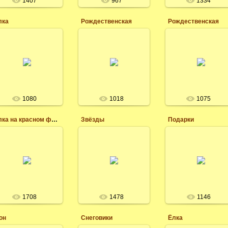
1407
967
1334
Леся
Леся
Леся
лка
Рождественская
Рождественская
20.12.2014
20.12.2014
11.12.2014
Огоньки на ёлке на
Обои на рабочий
Фотообои на
рабочий стол обои и
стол,
рабочий стол hd
картинки,
рождественская
качество, улица на
рождественские и
обстановка дома.
рождество.
новогодние, скачать
бесплатно.
Леся
Леся
Леся
1080
1018
1075
Ёлка на красном фоне
Звёзды
Подарки
24.11.2014
24.11.2014
24.11.2014
Новогодние фото-
Обои на рабочий
Фото-обои на
обои на компьютер,
стол для
рабочий стол,
рабочий стол, ёлка
компьютера
новогодние фоны и
на красном фоне,
планшета,
картинки звёзды.
фон для оформления
ноутбука,
и дизайна открытки.
новогодние подарки.
Леся
Леся
Леся
1708
1478
1146
он
Снеговики
Ёлка