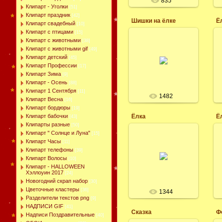
835
Клипарт - Уголки
[51]
Клипарт праздник
[42]
Шишки на ёлке
Ё
Клипарт свадебный
[10]
Клипарт с птицами
[15]
20.12.2014
Клипарт с животными
[38]
Новогодние ёлки,
Клипарт с животными gif
[49]
Шишки на рабочий
Клипарт детский
[45]
стол, картинки на
Клипарт Профессии
[17]
заставку скачать
Клипарт Зима
[9]
бесплатно.
Клипарт - Осень
[88]
Леся
Клипарт 1 Сентября
[11]
1482
Клипарт Весна
[16]
Клипарт бордюры
[19]
Клипарт бабочки
Ёлка
[43]
Клипарты разные
[50]
Клипарт " Солнце и Луна"
[15]
30.11.2014
Клипарт Часы
[11]
Новогодние фото-
Клипарт телефоны
[39]
обои на рабочий
Клипарт Волосы
[10]
стол, шаблон с
Клипарт - HALLOWEEN
ёлкой, зелёный фон.
Хэллоуин 2017
[24]
Леся
Новогодний скрап набор
[30]
Цветочные кластеры
[36]
1344
Разделители текстов png
[9]
НАДПИСИ GIF
[41]
Сказка
Ф
Надписи Поздравительные
[40]