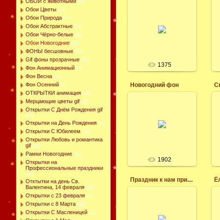
ОБОИ с животными
[28]
24.11.2014
Обои Цветы
[27]
Обои Природа
[59]
Новогодние
Обои Абстрактные
сказочные фотообои
[24]
на рабочий стол, для
Обои Чёрно-белые
[16]
ноутбука.
Обои Новогодние
[29]
Леся
ФОНЫ бесшовные
[41]
Gif фоны прозрачные
[21]
1375
Фон Анимационный
[1]
Фон Весна
[11]
Фон Осенний
Новогодний фон
С
[4]
ОТКРЫТКИ анимация
[39]
Мерцающие цветы gif
[22]
08.11.2014
Открытки С Днём Рождения gif
Новогодний фон на
[44]
рабочий стол,
Открытки на День Рождения
[13]
скачать бесплатно,
Открытки С Юбилеем
[10]
игрушки, подарки.
Открытки Любовь и романтика
gif
Леся
[43]
Рамки Новогодние
[16]
1902
Открытки на
Профессиональные праздники
[48]
Праздник к нам приходит
Ё
Отктытки на день Св.
Валентина, 14 февраля
[15]
08.11.2014
Открытки с 23 февраля
[16]
Открытки с 8 Марта
[15]
Обои на рабочий
Открытки С Масленицей
стол скачать
[10]
бесплатно,