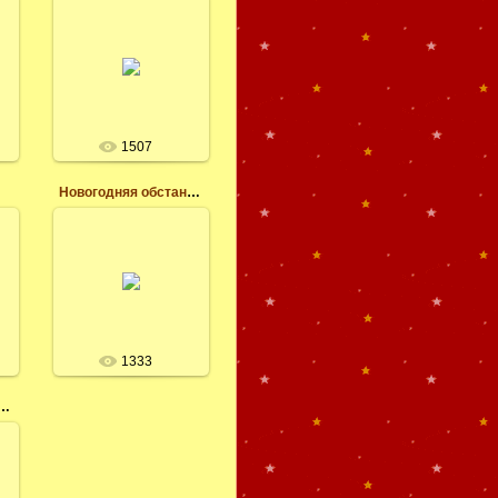
08.11.2014
Обои на рабочий
стол скачать
бесплатно,
прикольный снеговик
.
маленький с
трубкой.
Леся
1507
Новогодняя обстановка
08.11.2014
Обои на рабочий
стол скачать,
новогодняя
обстановка, свечи
игрушки, ёлка
Леся
1333
однее настроение