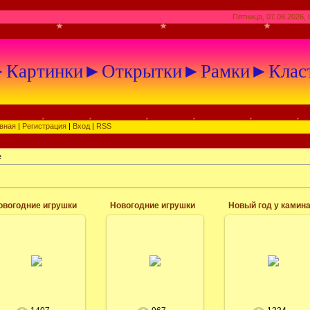
Пятница, 07.08.2026, 
артинки►Открытки►Рамки►Клас
вная
|
Регистрация
|
Вход
|
RSS
е
овогодние игрушки
Новогодние игрушки
Новый год у камин
05.05.2015
05.05.2015
05.05.2015
Широкоформатные
Широкоформатные
Широкоформатные
обои для рабочего
обои для рабочего
обои для рабочего
стола с новым
стола с новым
стола с новым
годом, скачать
годом, скачать
годом, скачать
бесплатно
бесплатно
бесплатно
новогодние обои
новогодние обои
новогодние обои
фоновая заставка
фоновая заставка
фоновая заставка
новый год. ...
новый год. ...
новый год у...