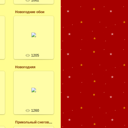
1062
Новогодние обои
08.12.2014
Новогодние обои на
рабочий стол, на
заставку планшета,
голубой фон со
снегом и дедом
Мрозом.
Леся
1205
Новогодняя
24.11.2014
Новогодняя
картинка, фон или
обои на рабочий
стол.
Леся
1260
Прикольный снеговик