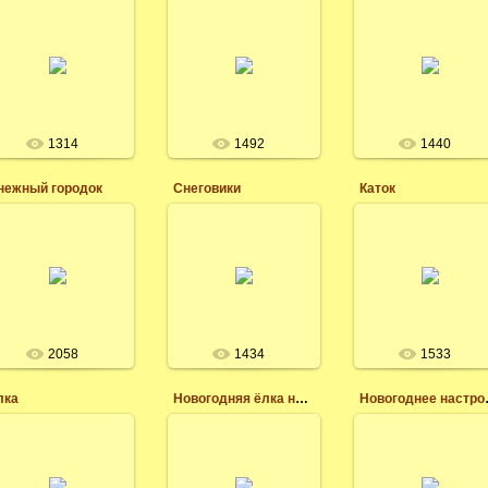
21.11.2014
08.11.2014
Фотообои на
24.11.2014
Красивая
рабочий стол,
наряженная ёлка к
Новогодний фон
новогодние
новому году, обои
картинки, снеговики
Леся
для рабочего стола
улыбаются.
Леся
Леся
1314
1492
1440
нежный городок
Снеговики
Каток
08.11.2014
08.11.2014
08.11.2014
Обои на рабочий
Новогодняя
стол, снежный
Новогодние обои на
атмосфера на
город, домики в
рабочий стол, три
рабочий стол
леву,мост речка,
снеговика.
скачать бесплатно,
лошадь.
каток у домика.
Леся
Леся
Леся
2058
1434
1533
лка
Новогодняя ёлка на улице
Новог
08.11.2014
08.11.2014
08.11.2014
Обои на рабочий
Фотообои на
Рождественская
стол в хорошем
рабочий
ёлка на рабочий
качестве,красивая
стол,новогоднее