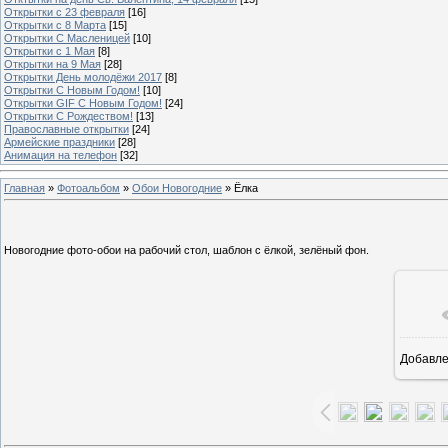
Открытки с 23 февраля
[16]
Открытки с 8 Марта
[15]
Открытки С Масленицей
[10]
Открытки с 1 Мая
[8]
Открытки на 9 Мая
[28]
Открытки День молодёжи 2017
[8]
Открытки С Новым Годом!
[10]
Открытки GIF С Новым Годом!
[24]
Открытки С Рождеством!
[13]
Православные открытки
[24]
Армейские праздники
[28]
Анимация на телефон
[32]
Главная
»
Фотоальбом
»
Обои Новогодние
» Ёлка
Новогодние фото-обои на рабочий стол, шаблон с ёлкой, зелёный фон.
Добавл