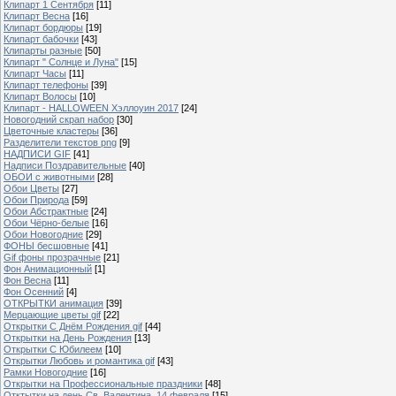
Клипарт 1 Сентября
[11]
Клипарт Весна
[16]
Клипарт бордюры
[19]
Клипарт бабочки
[43]
Клипарты разные
[50]
Клипарт " Солнце и Луна"
[15]
Клипарт Часы
[11]
Клипарт телефоны
[39]
Клипарт Волосы
[10]
Клипарт - HALLOWEEN Хэллоуин 2017
[24]
Новогодний скрап набор
[30]
Цветочные кластеры
[36]
Разделители текстов png
[9]
НАДПИСИ GIF
[41]
Надписи Поздравительные
[40]
ОБОИ с животными
[28]
Обои Цветы
[27]
Обои Природа
[59]
Обои Абстрактные
[24]
Обои Чёрно-белые
[16]
Обои Новогодние
[29]
ФОНЫ бесшовные
[41]
Gif фоны прозрачные
[21]
Фон Анимационный
[1]
Фон Весна
[11]
Фон Осенний
[4]
ОТКРЫТКИ анимация
[39]
Мерцающие цветы gif
[22]
Открытки С Днём Рождения gif
[44]
Открытки на День Рождения
[13]
Открытки С Юбилеем
[10]
Открытки Любовь и романтика gif
[43]
Рамки Новогодние
[16]
Открытки на Профессиональные праздники
[48]
Отктытки на день Св. Валентина, 14 февраля
[15]