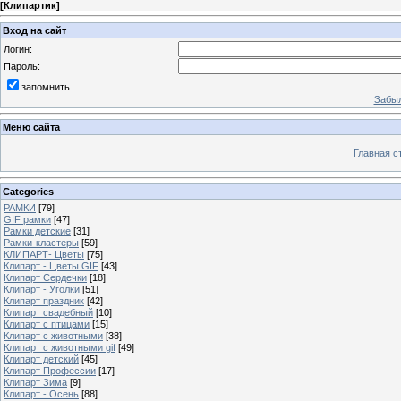
[
Клипартик
]
Вход на сайт
Логин:
Пароль:
запомнить
Забыл
Меню сайта
Главная с
Categories
РАМКИ
[79]
GIF рамки
[47]
Рамки детские
[31]
Рамки-кластеры
[59]
КЛИПАРТ- Цветы
[75]
Клипарт - Цветы GIF
[43]
Клипарт Сердечки
[18]
Клипарт - Уголки
[51]
Клипарт праздник
[42]
Клипарт свадебный
[10]
Клипарт с птицами
[15]
Клипарт с животными
[38]
Клипарт с животными gif
[49]
Клипарт детский
[45]
Клипарт Профессии
[17]
Клипарт Зима
[9]
Клипарт - Осень
[88]