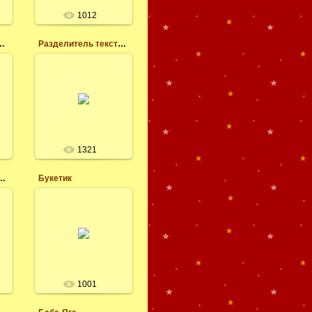
явление иконы в
Казани в 1579 ...
1012
леся
нием господним
Разделитель текста с узорами и бабочками
25.05.2017
Разделитель текста
с узорами и
:
бабочками скачать
бесплатно, для
к
блога, текстов
е
разделители в
.
ассортименте
1321
леся
ый уголок кластер
Букетик
19.05.2017
Кластер с цветами
я
на прозрачном фоне
скачать бесплатно
леся
1001