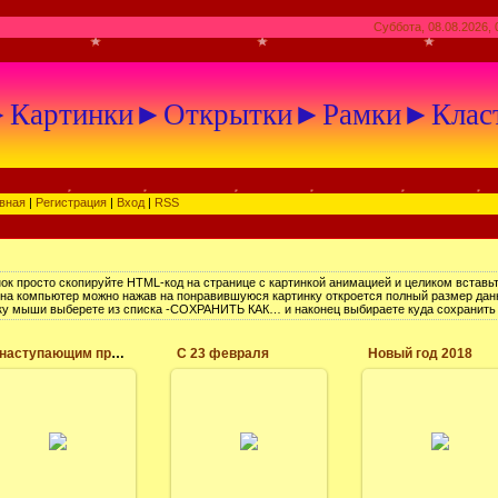
Суббота, 08.08.2026, 
артинки►Открытки►Рамки►Клас
вная
|
Регистрация
|
Вход
|
RSS
ок просто скопируйте HTML-код на странице с картинкой анимацией и целиком вставьт
е на компьютер можно нажав на понравившуюся картинку откроется полный размер дан
у мыши выберете из списка -СОХРАНИТЬ КАК… и наконец выбираете куда сохранить кар
С наступающим праздником 9 мая. День победы.
C 23 февраля
Новый год 2018
03.05.2019
21.02.2018
06.12.2017
День Победы - это
Открытки с
Фотообои 2018 год
праздник победы
поздравлениями и
картинки, цветные
Красной армии и
пожеланиями с 23
на новый год скачат
Советского народа
февраля. скачать
бесплатно. год
над нацистской
бесплатно,
сабаки
Германией в Великой
отправить другу, на