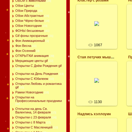
Кластер с розами
Н
ОБОИ с животными
[28]
Обои Цветы
[27]
19.05.2017
Обои Природа
[59]
Розовые розы
Обои Абстрактные
[24]
кластер на
Обои Чёрно-белые
[16]
прозрачном фоне,
Обои Новогодние
[29]
скачать бесплатно
ФОНЫ бесшовные
[41]
для оформления
Gif фоны прозрачные
картинок открыток,
[21]
вё для фотошопа,
Фон Анимационный
[1]
большой...
1067
Фон Весна
[11]
леся
Фон Осенний
[4]
ОТКРЫТКИ анимация
[39]
Стая летучих мышей вектор
П
Мерцающие цветы gif
[22]
Открытки С Днём Рождения gif
[44]
Открытки на День Рождения
[13]
18.05.2017
Открытки С Юбилеем
[10]
Открытки Любовь и романтика
леся
gif
[43]
Рамки Новогодние
[16]
Открытки на
Профессиональные праздники
1130
[48]
Отктытки на день Св.
Валентина, 14 февраля
[15]
Надпись хэллоуин
Ш
Открытки с 23 февраля
[16]
Открытки с 8 Марта
[15]
Открытки С Масленицей
[10]
18.05.2017