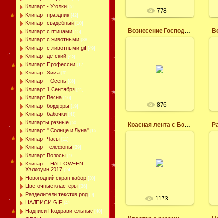
Клипарт - Уголки
[51]
778
Клипарт праздник
[42]
Клипарт свадебный
[10]
Вознесение Господне: поздравления
В
Клипарт с птицами
[15]
Клипарт с животными
[38]
25.05.2017
Клипарт с животными gif
[49]
В большой праздник
Клипарт детский
[45]
— Вознесение
Клипарт Профессии
[17]
Господне, желаю
Клипарт Зима
[9]
веры, неугасимой
Клипарт - Осень
[88]
надежды в лучшее и
Клипарт 1 Сентября
чистой духовности.
[11]
Пусть пример И...
Клипарт Весна
[16]
876
Клипарт бордюры
[19]
леся
Клипарт бабочки
[43]
Клипарты разные
[50]
Красная лента с Божьей коровкой разделитель текста
Клипарт " Солнце и Луна"
[15]
Клипарт Часы
[11]
24.05.2017
Клипарт телефоны
[39]
Клипарт Волосы
[10]
Красная лента с
Клипарт - HALLOWEEN
Божьей коровкой
Хэллоуин 2017
[24]
разделитель текста
Новогодний скрап набор
[30]
леся
Цветочные кластеры
[36]
Разделители текстов png
[9]
1173
НАДПИСИ GIF
[41]
Надписи Поздравительные
[40]