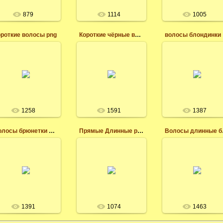
леся
леся
леся
879
1114
1005
ороткие волосы png
Короткие чёрные волосы png
во
03.04.2017
03.04.2017
03.04.2017
Короткие чёрные
волосы png для
леся
фотошопа
леся
леся
1258
1591
1387
Волосы брюнетки длинные png
Прямые Длинные рыжие волосы с челкой
Вол
03.04.2017
03.04.2017
Прямые Длинные
03.04.2017
Клипарт для
рыжие волосы с
фотошопа волосы
челкой, клипарт
леся
волосы
леся
леся
1391
1074
1463