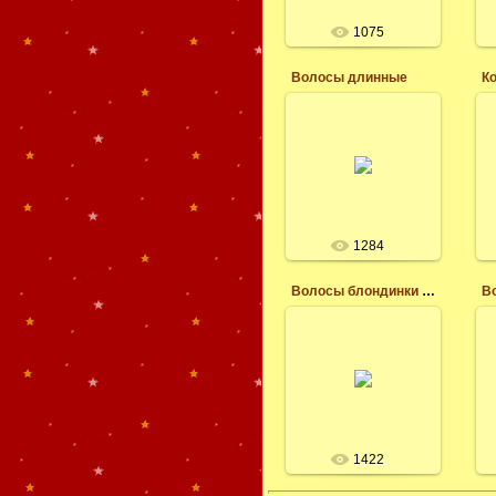
1075
Волосы длинные
К
03.04.2017
Клипарт на
прозрачном фоне,
волосы длинные без
чёлки для фотошопа
леся
1284
Волосы блондинки каре с локонами
03.04.2017
Клипарт Волосы
блондинки каре с
локонами
леся
1422