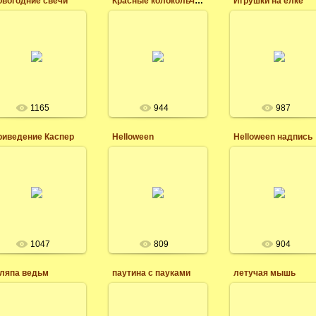
овогодние свечи
Красные колокольчики на рождество
Игрушки на ёлке
19.05.2017
19.05.2017
19.05.2017
Клипарт
Клипарт на
Клипарт новогодни
рождественский
прозрачном фоне,
и рождесвенский на
скачать бесплатно
новогодний скрап
прозрачном фоне, вс
на прозрачном фоне,
набор, всё для
для фотошопа
новогодние свечи,
фотошопа
скрап набор
леся
леся
леся
1165
944
987
риведение Каспер
Helloween
Helloween надпись
18.05.2017
18.05.2017
Клипарт на
18.05.2017
прозрачном фоне,
клипарт векторны
скачать есплатно,
надпись
всё для фотошопа и
леся
создания открыток и
леся
картинок,
оформления.
1047
809
904
леся
ляпа ведьм
паутина с пауками
летучая мышь
18.05.2017
18.05.2017
клипарт паутина с