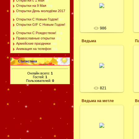
Открытки с 1 Мая
[8]
Открытки на 9 Мая
Helloween
[28]
Открытки День молодёжи 2017
леся
[8]
Открытки С Новым Годом!
[10]
Открытки GIF С Новым Годом!
986
[24]
Открытки С Рождеством!
[13]
Православные открытки
[24]
Ведьма
Армейские праздники
[28]
Анимация на телефон
[32]
18.05.2017
Статистика
ведьма летит на
метле. баба-яга
Онлайн всего:
1
леся
Гостей:
1
Пользователей:
0
821
Ведьма на метле
В
18.05.2017
Клипарт векторный,
ведьма на метле
леся