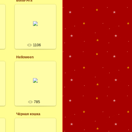
Баба-Яга
й
18.05.2017
ё
леся
1106
Helloween
18.05.2017
й
надпись, Helloween
леся
785
Чёрная кошка
18.05.2017