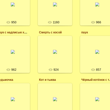
18.05.2017
пауками на
клипарт на
прозрачном фоне для
прозрачном фоне,
леся
фотошопа,
летучая мышь,
векторный клипарт
леся
леся
950
1160
966
Паук с надписью хэллоуин
Смерть с косой
паук
18.05.2017
18.05.2017
Клипарт на
18.05.2017
клипарт для
прозрачном фоне, дл
фотошопа смерть с
фотошопа, паук,
леся
косой
векторный клипар
леся
леся
962
924
857
едьмочка
Кот и тыква
Чёрный
18.05.2017
18.05.2017
18.05.2017
Клипарт на
Клипарт, ведьма на
Клипарт на
прозрачном фоне,
прозрачном фоне
прозрачном фоне для
скачать бесплатно
сидит на тыкве с
фотошопа, на
клипарты и картинк
котёнком чёрным
хеллоуин
на хэллоуин