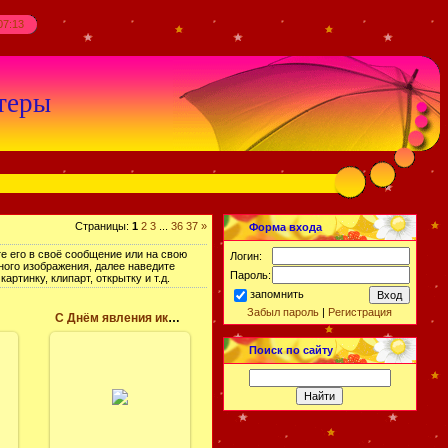
07:13
теры
Страницы
:
1
2
3
...
36
37
»
Форма входа
е его в своё сообщение или на свою
Логин:
ного изображения, далее наведите
Пароль:
тинку, клипарт, открытку и т.д.
запомнить
Забыл пароль
|
Регистрация
С Днём явления иконы Казанской Божией Матери!
21.07.2017
Поиск по сайту
Празднование
явления иконы
,
Божией Матери в
ь
Казани 21 июля
имеет своим
началом чудесное