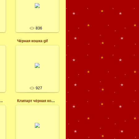
чёрная кошка
клипарт
леся
836
Чёрная кошка gif
18.05.2017
я
векторная чёрная
кошка клипарт
т
леся
927
 котёнок с тыквой png
Клипарт чёрная кошка
18.05.2017
Клипарт чёрная
кошка на прозрачном
фоне, скачать
бесплатно клипарты
и
png, всё для
фотошопа, для