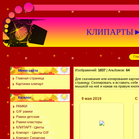
КЛИПАРТЫ►К
Гла
Изображений:
1837
| Альбомов:
64
Меню сайта
Главная страница
Для скачивания или копирования картин
страницу. Скопировать и вставить себ
Картинки клипарт
мышкой на неё и нажав на правую кнопк
Каталог
9 мая 2019
РАМКИ
[79]
GIF рамки
[47]
03.05.2019
Рамки детские
[31]
Великий праздник
Рамки-кластеры
[59]
победы над
КЛИПАРТ- Цветы
[75]
фашистами, 9 мая.
Клипарт - Цветы GIF
[43]
леся
Клипарт Сердечки
[18]