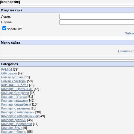
[
Клипартик
]
Вход на сайт
Логин:
Пароль:
запомнить
Забыл
Меню сайта
Главная с
Categories
РАМКИ
[79]
GIF рамки
[47]
Рамки детские
[31]
Рамки-кластеры
[59]
КЛИПАРТ- Цветы
[75]
Клипарт - Цветы GIF
[43]
Клипарт Сердечки
[18]
Клипарт - Уголки
[51]
Клипарт праздник
[42]
Клипарт свадебный
[10]
Клипарт с птицами
[15]
Клипарт с животными
[38]
Клипарт с животными gif
[49]
Клипарт детский
[45]
Клипарт Профессии
[17]
Клипарт Зима
[9]
Клипарт - Осень
[88]