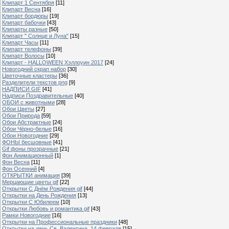
Клипарт 1 Сентября
[11]
Клипарт Весна
[16]
Клипарт бордюры
[19]
Клипарт бабочки
[43]
Клипарты разные
[50]
Клипарт " Солнце и Луна"
[15]
Клипарт Часы
[11]
Клипарт телефоны
[39]
Клипарт Волосы
[10]
Клипарт - HALLOWEEN Хэллоуин 2017
[24]
Новогодний скрап набор
[30]
Цветочные кластеры
[36]
Разделители текстов png
[9]
НАДПИСИ GIF
[41]
Надписи Поздравительные
[40]
ОБОИ с животными
[28]
Обои Цветы
[27]
Обои Природа
[59]
Обои Абстрактные
[24]
Обои Чёрно-белые
[16]
Обои Новогодние
[29]
ФОНЫ бесшовные
[41]
Gif фоны прозрачные
[21]
Фон Анимационный
[1]
Фон Весна
[11]
Фон Осенний
[4]
ОТКРЫТКИ анимация
[39]
Мерцающие цветы gif
[22]
Открытки С Днём Рождения gif
[44]
Открытки на День Рождения
[13]
Открытки С Юбилеем
[10]
Открытки Любовь и романтика gif
[43]
Рамки Новогодние
[16]
Открытки на Профессиональные праздники
[48]
Отктытки на день Св. Валентина, 14 февраля
[15]