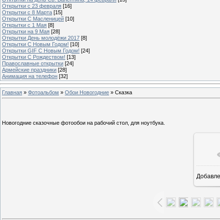
Открытки с 23 февраля
[16]
Открытки с 8 Марта
[15]
Открытки С Масленицей
[10]
Открытки с 1 Мая
[8]
Открытки на 9 Мая
[28]
Открытки День молодёжи 2017
[8]
Открытки С Новым Годом!
[10]
Открытки GIF С Новым Годом!
[24]
Открытки С Рождеством!
[13]
Православные открытки
[24]
Армейские праздники
[28]
Анимация на телефон
[32]
Главная
»
Фотоальбом
»
Обои Новогодние
» Сказка
Новогодние сказочные фотообои на рабочий стол, для ноутбука.
Добавл