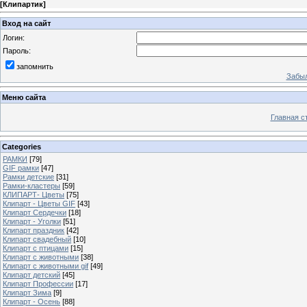
[
Клипартик
]
Вход на сайт
Логин:
Пароль:
запомнить
Забыл
Меню сайта
Главная с
Categories
РАМКИ
[79]
GIF рамки
[47]
Рамки детские
[31]
Рамки-кластеры
[59]
КЛИПАРТ- Цветы
[75]
Клипарт - Цветы GIF
[43]
Клипарт Сердечки
[18]
Клипарт - Уголки
[51]
Клипарт праздник
[42]
Клипарт свадебный
[10]
Клипарт с птицами
[15]
Клипарт с животными
[38]
Клипарт с животными gif
[49]
Клипарт детский
[45]
Клипарт Профессии
[17]
Клипарт Зима
[9]
Клипарт - Осень
[88]