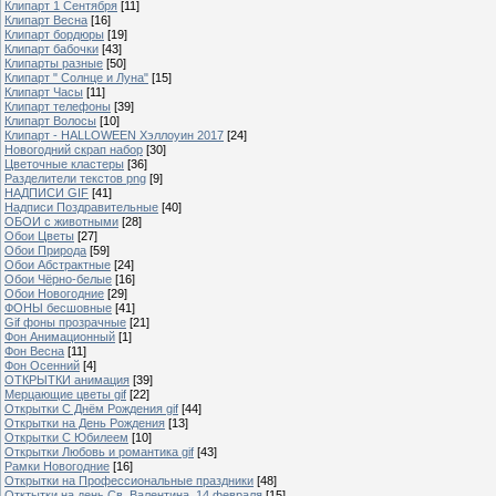
Клипарт 1 Сентября
[11]
Клипарт Весна
[16]
Клипарт бордюры
[19]
Клипарт бабочки
[43]
Клипарты разные
[50]
Клипарт " Солнце и Луна"
[15]
Клипарт Часы
[11]
Клипарт телефоны
[39]
Клипарт Волосы
[10]
Клипарт - HALLOWEEN Хэллоуин 2017
[24]
Новогодний скрап набор
[30]
Цветочные кластеры
[36]
Разделители текстов png
[9]
НАДПИСИ GIF
[41]
Надписи Поздравительные
[40]
ОБОИ с животными
[28]
Обои Цветы
[27]
Обои Природа
[59]
Обои Абстрактные
[24]
Обои Чёрно-белые
[16]
Обои Новогодние
[29]
ФОНЫ бесшовные
[41]
Gif фоны прозрачные
[21]
Фон Анимационный
[1]
Фон Весна
[11]
Фон Осенний
[4]
ОТКРЫТКИ анимация
[39]
Мерцающие цветы gif
[22]
Открытки С Днём Рождения gif
[44]
Открытки на День Рождения
[13]
Открытки С Юбилеем
[10]
Открытки Любовь и романтика gif
[43]
Рамки Новогодние
[16]
Открытки на Профессиональные праздники
[48]
Отктытки на день Св. Валентина, 14 февраля
[15]