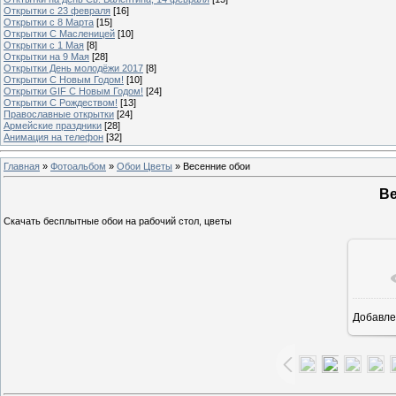
Открытки с 23 февраля
[16]
Открытки с 8 Марта
[15]
Открытки С Масленицей
[10]
Открытки с 1 Мая
[8]
Открытки на 9 Мая
[28]
Открытки День молодёжи 2017
[8]
Открытки С Новым Годом!
[10]
Открытки GIF С Новым Годом!
[24]
Открытки С Рождеством!
[13]
Православные открытки
[24]
Армейские праздники
[28]
Анимация на телефон
[32]
Главная
»
Фотоальбом
»
Обои Цветы
» Весенние обои
Ве
Скачать бесплытные обои на рабочий стол, цветы
Добавле
16