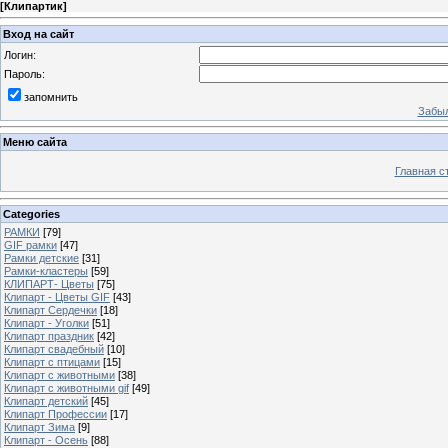
[
Клипартик
]
Вход на сайт
Логин:
Пароль:
запомнить
Забыл
Меню сайта
Главная с
Categories
РАМКИ
[79]
GIF рамки
[47]
Рамки детские
[31]
Рамки-кластеры
[59]
КЛИПАРТ- Цветы
[75]
Клипарт - Цветы GIF
[43]
Клипарт Сердечки
[18]
Клипарт - Уголки
[51]
Клипарт праздник
[42]
Клипарт свадебный
[10]
Клипарт с птицами
[15]
Клипарт с животными
[38]
Клипарт с животными gif
[49]
Клипарт детский
[45]
Клипарт Профессии
[17]
Клипарт Зима
[9]
Клипарт - Осень
[88]