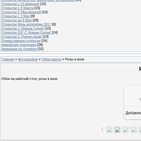
Открытки с 23 февраля
[16]
Открытки с 8 Марта
[15]
Открытки С Масленицей
[10]
Открытки с 1 Мая
[8]
Открытки на 9 Мая
[28]
Открытки День молодёжи 2017
[8]
Открытки С Новым Годом!
[10]
Открытки GIF С Новым Годом!
[24]
Открытки С Рождеством!
[13]
Православные открытки
[24]
Армейские праздники
[28]
Анимация на телефон
[32]
Главная
»
Фотоальбом
»
Обои Цветы
» Розы в вазе
Обои на рабочий стол, розы в вазе
Добавле
16