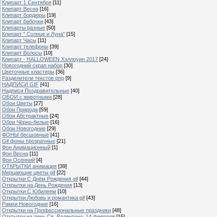
Клипарт 1 Сентября
[11]
Клипарт Весна
[16]
Клипарт бордюры
[19]
Клипарт бабочки
[43]
Клипарты разные
[50]
Клипарт " Солнце и Луна"
[15]
Клипарт Часы
[11]
Клипарт телефоны
[39]
Клипарт Волосы
[10]
Клипарт - HALLOWEEN Хэллоуин 2017
[24]
Новогодний скрап набор
[30]
Цветочные кластеры
[36]
Разделители текстов png
[9]
НАДПИСИ GIF
[41]
Надписи Поздравительные
[40]
ОБОИ с животными
[28]
Обои Цветы
[27]
Обои Природа
[59]
Обои Абстрактные
[24]
Обои Чёрно-белые
[16]
Обои Новогодние
[29]
ФОНЫ бесшовные
[41]
Gif фоны прозрачные
[21]
Фон Анимационный
[1]
Фон Весна
[11]
Фон Осенний
[4]
ОТКРЫТКИ анимация
[39]
Мерцающие цветы gif
[22]
Открытки С Днём Рождения gif
[44]
Открытки на День Рождения
[13]
Открытки С Юбилеем
[10]
Открытки Любовь и романтика gif
[43]
Рамки Новогодние
[16]
Открытки на Профессиональные праздники
[48]
Отктытки на день Св. Валентина, 14 февраля
[15]