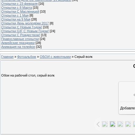
Открытки с 23 февраля
[16]
Открытки с 8 Марта
[15]
Открытки С Масленицей
[10]
Открытки с 1 Мая
[8]
Открытки на 9 Мая
[28]
Открытки День молодёжи 2017
[8]
Открытки С Новым Годом!
[10]
Открытки GIF С Новым Годом!
[24]
Открытки С Рождеством!
[13]
Православные открытки
[24]
Армейские праздники
[28]
Анимация на телефон
[32]
Главная
»
Фотоальбом
»
ОБОИ с животными
» Серый волк
Обои на рабочий стол, серый волк
Добавле
16