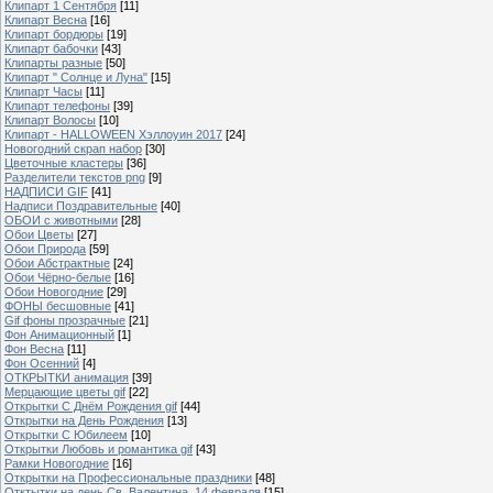
Клипарт 1 Сентября
[11]
Клипарт Весна
[16]
Клипарт бордюры
[19]
Клипарт бабочки
[43]
Клипарты разные
[50]
Клипарт " Солнце и Луна"
[15]
Клипарт Часы
[11]
Клипарт телефоны
[39]
Клипарт Волосы
[10]
Клипарт - HALLOWEEN Хэллоуин 2017
[24]
Новогодний скрап набор
[30]
Цветочные кластеры
[36]
Разделители текстов png
[9]
НАДПИСИ GIF
[41]
Надписи Поздравительные
[40]
ОБОИ с животными
[28]
Обои Цветы
[27]
Обои Природа
[59]
Обои Абстрактные
[24]
Обои Чёрно-белые
[16]
Обои Новогодние
[29]
ФОНЫ бесшовные
[41]
Gif фоны прозрачные
[21]
Фон Анимационный
[1]
Фон Весна
[11]
Фон Осенний
[4]
ОТКРЫТКИ анимация
[39]
Мерцающие цветы gif
[22]
Открытки С Днём Рождения gif
[44]
Открытки на День Рождения
[13]
Открытки С Юбилеем
[10]
Открытки Любовь и романтика gif
[43]
Рамки Новогодние
[16]
Открытки на Профессиональные праздники
[48]
Отктытки на день Св. Валентина, 14 февраля
[15]