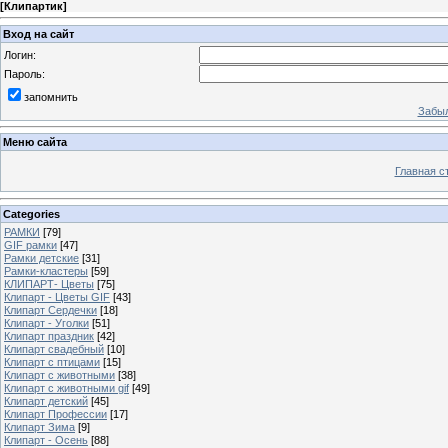
[
Клипартик
]
Вход на сайт
Логин:
Пароль:
запомнить
Забыл
Меню сайта
Главная с
Categories
РАМКИ
[79]
GIF рамки
[47]
Рамки детские
[31]
Рамки-кластеры
[59]
КЛИПАРТ- Цветы
[75]
Клипарт - Цветы GIF
[43]
Клипарт Сердечки
[18]
Клипарт - Уголки
[51]
Клипарт праздник
[42]
Клипарт свадебный
[10]
Клипарт с птицами
[15]
Клипарт с животными
[38]
Клипарт с животными gif
[49]
Клипарт детский
[45]
Клипарт Профессии
[17]
Клипарт Зима
[9]
Клипарт - Осень
[88]