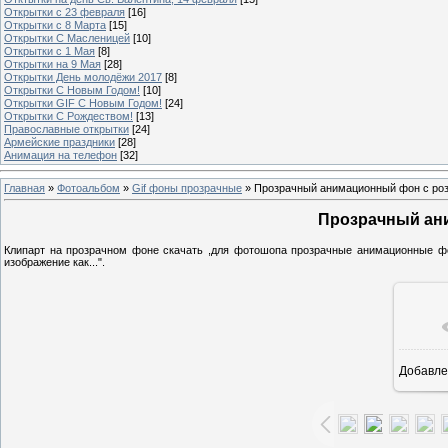
Открытки с 23 февраля
[16]
Открытки с 8 Марта
[15]
Открытки С Масленицей
[10]
Открытки с 1 Мая
[8]
Открытки на 9 Мая
[28]
Открытки День молодёжи 2017
[8]
Открытки С Новым Годом!
[10]
Открытки GIF С Новым Годом!
[24]
Открытки С Рождеством!
[13]
Православные открытки
[24]
Армейские праздники
[28]
Анимация на телефон
[32]
Главная
»
Фотоальбом
»
Gif фоны прозрачные
» Прозрачный анимационный фон с ро
Прозрачный ан
Клипарт на прозрачном фоне скачать ,для фотошопа прозрачные анимационные ф
изображение как...".
Добавле