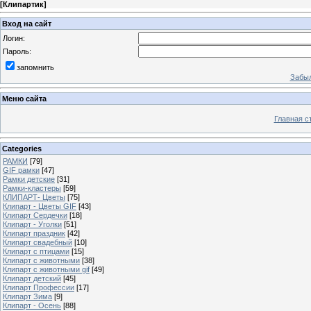
[
Клипартик
]
Вход на сайт
Логин:
Пароль:
запомнить
Забыл
Меню сайта
Главная с
Categories
РАМКИ
[79]
GIF рамки
[47]
Рамки детские
[31]
Рамки-кластеры
[59]
КЛИПАРТ- Цветы
[75]
Клипарт - Цветы GIF
[43]
Клипарт Сердечки
[18]
Клипарт - Уголки
[51]
Клипарт праздник
[42]
Клипарт свадебный
[10]
Клипарт с птицами
[15]
Клипарт с животными
[38]
Клипарт с животными gif
[49]
Клипарт детский
[45]
Клипарт Профессии
[17]
Клипарт Зима
[9]
Клипарт - Осень
[88]