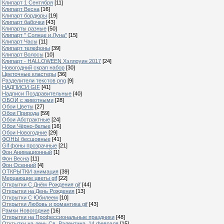
Клипарт 1 Сентября
[11]
Клипарт Весна
[16]
Клипарт бордюры
[19]
Клипарт бабочки
[43]
Клипарты разные
[50]
Клипарт " Солнце и Луна"
[15]
Клипарт Часы
[11]
Клипарт телефоны
[39]
Клипарт Волосы
[10]
Клипарт - HALLOWEEN Хэллоуин 2017
[24]
Новогодний скрап набор
[30]
Цветочные кластеры
[36]
Разделители текстов png
[9]
НАДПИСИ GIF
[41]
Надписи Поздравительные
[40]
ОБОИ с животными
[28]
Обои Цветы
[27]
Обои Природа
[59]
Обои Абстрактные
[24]
Обои Чёрно-белые
[16]
Обои Новогодние
[29]
ФОНЫ бесшовные
[41]
Gif фоны прозрачные
[21]
Фон Анимационный
[1]
Фон Весна
[11]
Фон Осенний
[4]
ОТКРЫТКИ анимация
[39]
Мерцающие цветы gif
[22]
Открытки С Днём Рождения gif
[44]
Открытки на День Рождения
[13]
Открытки С Юбилеем
[10]
Открытки Любовь и романтика gif
[43]
Рамки Новогодние
[16]
Открытки на Профессиональные праздники
[48]
Отктытки на день Св. Валентина, 14 февраля
[15]