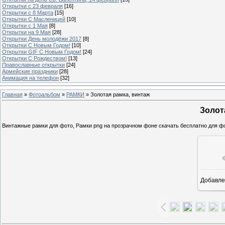
Открытки с 23 февраля
[16]
Открытки с 8 Марта
[15]
Открытки С Масленицей
[10]
Открытки с 1 Мая
[8]
Открытки на 9 Мая
[28]
Открытки День молодёжи 2017
[8]
Открытки С Новым Годом!
[10]
Открытки GIF С Новым Годом!
[24]
Открытки С Рождеством!
[13]
Православные открытки
[24]
Армейские праздники
[28]
Анимация на телефон
[32]
Главная
»
Фотоальбом
»
РАМКИ
» Золотая рамка, винтаж
Золот
Винтажные рамки для фото, Рамки png на прозрачном фоне скачать бесплатно для ф
Добавле