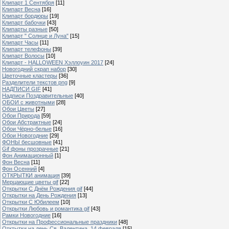
Клипарт 1 Сентября
[11]
Клипарт Весна
[16]
Клипарт бордюры
[19]
Клипарт бабочки
[43]
Клипарты разные
[50]
Клипарт " Солнце и Луна"
[15]
Клипарт Часы
[11]
Клипарт телефоны
[39]
Клипарт Волосы
[10]
Клипарт - HALLOWEEN Хэллоуин 2017
[24]
Новогодний скрап набор
[30]
Цветочные кластеры
[36]
Разделители текстов png
[9]
НАДПИСИ GIF
[41]
Надписи Поздравительные
[40]
ОБОИ с животными
[28]
Обои Цветы
[27]
Обои Природа
[59]
Обои Абстрактные
[24]
Обои Чёрно-белые
[16]
Обои Новогодние
[29]
ФОНЫ бесшовные
[41]
Gif фоны прозрачные
[21]
Фон Анимационный
[1]
Фон Весна
[11]
Фон Осенний
[4]
ОТКРЫТКИ анимация
[39]
Мерцающие цветы gif
[22]
Открытки С Днём Рождения gif
[44]
Открытки на День Рождения
[13]
Открытки С Юбилеем
[10]
Открытки Любовь и романтика gif
[43]
Рамки Новогодние
[16]
Открытки на Профессиональные праздники
[48]
Отктытки на день Св. Валентина, 14 февраля
[15]