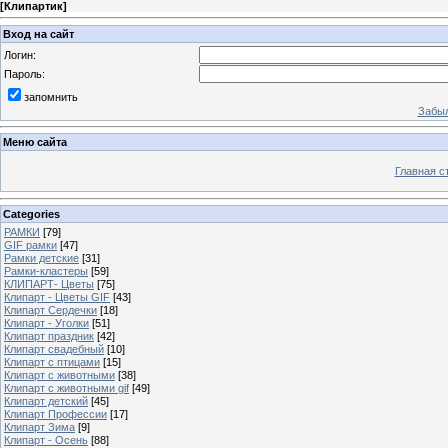
[
Клипартик
]
Вход на сайт
Логин:
Пароль:
запомнить
Забыл
Меню сайта
Главная с
Categories
РАМКИ
[79]
GIF рамки
[47]
Рамки детские
[31]
Рамки-кластеры
[59]
КЛИПАРТ- Цветы
[75]
Клипарт - Цветы GIF
[43]
Клипарт Сердечки
[18]
Клипарт - Уголки
[51]
Клипарт праздник
[42]
Клипарт свадебный
[10]
Клипарт с птицами
[15]
Клипарт с животными
[38]
Клипарт с животными gif
[49]
Клипарт детский
[45]
Клипарт Профессии
[17]
Клипарт Зима
[9]
Клипарт - Осень
[88]