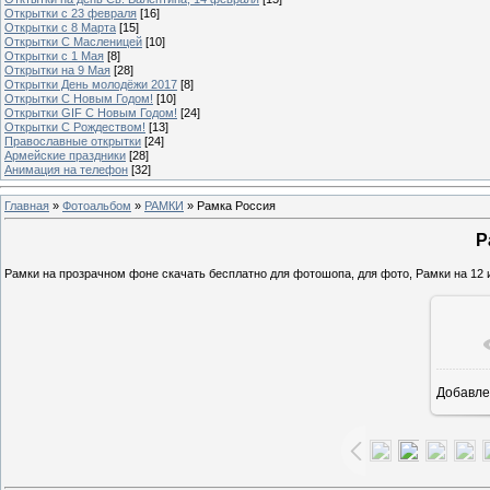
Открытки с 23 февраля
[16]
Открытки с 8 Марта
[15]
Открытки С Масленицей
[10]
Открытки с 1 Мая
[8]
Открытки на 9 Мая
[28]
Открытки День молодёжи 2017
[8]
Открытки С Новым Годом!
[10]
Открытки GIF С Новым Годом!
[24]
Открытки С Рождеством!
[13]
Православные открытки
[24]
Армейские праздники
[28]
Анимация на телефон
[32]
Главная
»
Фотоальбом
»
РАМКИ
» Рамка Россия
Р
Рамки на прозрачном фоне скачать бесплатно для фотошопа, для фото, Рамки на 12 и
Добавле