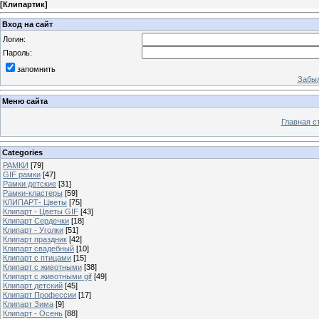
[
Клипартик
]
Вход на сайт
Логин:
Пароль:
запомнить
Забыл
Меню сайта
Главная с
Categories
РАМКИ
[79]
GIF рамки
[47]
Рамки детские
[31]
Рамки-кластеры
[59]
КЛИПАРТ- Цветы
[75]
Клипарт - Цветы GIF
[43]
Клипарт Сердечки
[18]
Клипарт - Уголки
[51]
Клипарт праздник
[42]
Клипарт свадебный
[10]
Клипарт с птицами
[15]
Клипарт с животными
[38]
Клипарт с животными gif
[49]
Клипарт детский
[45]
Клипарт Профессии
[17]
Клипарт Зима
[9]
Клипарт - Осень
[88]