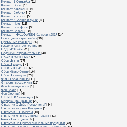
Клипарт 1 Сентября
[11]
Клипарт Весна
[16]
Клипарт бордюры
[19]
Клипарт бабочки
[43]
Клипарты разные
[50]
Клипарт " Солнце и Луна"
[15]
Клипарт Часы
[11]
Клипарт телефоны
[39]
Клипарт Волосы
[10]
Клипарт - HALLOWEEN Хэллоуин 2017
[24]
Новогодний скрап набор
[30]
Цветочные кластеры
[36]
Разделители текстов png
[9]
НАДПИСИ GIF
[41]
Надписи Поздравительные
[40]
ОБОИ с животными
[28]
Обои Цветы
[27]
Обои Природа
[59]
Обои Абстрактные
[24]
Обои Чёрно-белые
[16]
Обои Новогодние
[29]
ФОНЫ бесшовные
[41]
Gif фоны прозрачные
[21]
Фон Анимационный
[1]
Фон Весна
[11]
Фон Осенний
[4]
ОТКРЫТКИ анимация
[39]
Мерцающие цветы gif
[22]
Открытки С Днём Рождения gif
[44]
Открытки на День Рождения
[13]
Открытки С Юбилеем
[10]
Открытки Любовь и романтика gif
[43]
Рамки Новогодние
[16]
Открытки на Профессиональные праздники
[48]
Отктытки на день Св. Валентина, 14 февраля
[15]