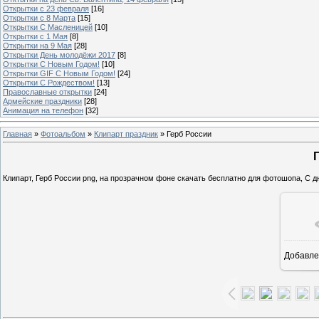
Открытки с 23 февраля
[16]
Открытки с 8 Марта
[15]
Открытки С Масленицей
[10]
Открытки с 1 Мая
[8]
Открытки на 9 Мая
[28]
Открытки День молодёжи 2017
[8]
Открытки С Новым Годом!
[10]
Открытки GIF С Новым Годом!
[24]
Открытки С Рождеством!
[13]
Православные открытки
[24]
Армейские праздники
[28]
Анимация на телефон
[32]
Главная
»
Фотоальбом
»
Клипарт праздник
» Герб России
Клипарт, Герб России png, на прозрачном фоне скачать бесплатно для фотошопа, С д
Добавле