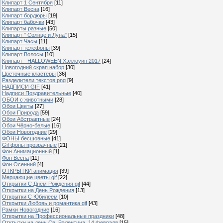
Клипарт 1 Сентября
[11]
Клипарт Весна
[16]
Клипарт бордюры
[19]
Клипарт бабочки
[43]
Клипарты разные
[50]
Клипарт " Солнце и Луна"
[15]
Клипарт Часы
[11]
Клипарт телефоны
[39]
Клипарт Волосы
[10]
Клипарт - HALLOWEEN Хэллоуин 2017
[24]
Новогодний скрап набор
[30]
Цветочные кластеры
[36]
Разделители текстов png
[9]
НАДПИСИ GIF
[41]
Надписи Поздравительные
[40]
ОБОИ с животными
[28]
Обои Цветы
[27]
Обои Природа
[59]
Обои Абстрактные
[24]
Обои Чёрно-белые
[16]
Обои Новогодние
[29]
ФОНЫ бесшовные
[41]
Gif фоны прозрачные
[21]
Фон Анимационный
[1]
Фон Весна
[11]
Фон Осенний
[4]
ОТКРЫТКИ анимация
[39]
Мерцающие цветы gif
[22]
Открытки С Днём Рождения gif
[44]
Открытки на День Рождения
[13]
Открытки С Юбилеем
[10]
Открытки Любовь и романтика gif
[43]
Рамки Новогодние
[16]
Открытки на Профессиональные праздники
[48]
Отктытки на день Св. Валентина, 14 февраля
[15]