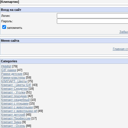
[
Клипартик
]
Вход на сайт
Логин:
Пароль:
запомнить
Забыл
Меню сайта
Главная с
Categories
РАМКИ
[79]
GIF рамки
[47]
Рамки детские
[31]
Рамки-кластеры
[59]
КЛИПАРТ- Цветы
[75]
Клипарт - Цветы GIF
[43]
Клипарт Сердечки
[18]
Клипарт - Уголки
[51]
Клипарт праздник
[42]
Клипарт свадебный
[10]
Клипарт с птицами
[15]
Клипарт с животными
[38]
Клипарт с животными gif
[49]
Клипарт детский
[45]
Клипарт Профессии
[17]
Клипарт Зима
[9]
Клипарт - Осень
[88]