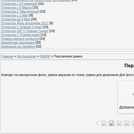
Открытки с 23 февраля
[16]
Открытки с 8 Марта
[15]
Открытки С Масленицей
[10]
Открытки с 1 Мая
[8]
Открытки на 9 Мая
[28]
Открытки День молодёжи 2017
[8]
Открытки С Новым Годом!
[10]
Открытки GIF С Новым Годом!
[24]
Открытки С Рождеством!
[13]
Православные открытки
[24]
Армейские праздники
[28]
Анимация на телефон
[32]
Главная
»
Фотоальбом
»
РАМКИ
» Персиковая рамка
Пер
Клипарт на прозрачном фоне, рамка ажурная из ткани, рамка для дневников Для фот
Добавле