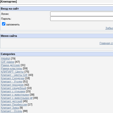
[
Клипартик
]
Вход на сайт
Логин:
Пароль:
запомнить
Забыл
Меню сайта
Главная с
Categories
РАМКИ
[79]
GIF рамки
[47]
Рамки детские
[31]
Рамки-кластеры
[59]
КЛИПАРТ- Цветы
[75]
Клипарт - Цветы GIF
[43]
Клипарт Сердечки
[18]
Клипарт - Уголки
[51]
Клипарт праздник
[42]
Клипарт свадебный
[10]
Клипарт с птицами
[15]
Клипарт с животными
[38]
Клипарт с животными gif
[49]
Клипарт детский
[45]
Клипарт Профессии
[17]
Клипарт Зима
[9]
Клипарт - Осень
[88]