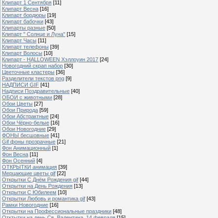
Клипарт 1 Сентября
[11]
Клипарт Весна
[16]
Клипарт бордюры
[19]
Клипарт бабочки
[43]
Клипарты разные
[50]
Клипарт " Солнце и Луна"
[15]
Клипарт Часы
[11]
Клипарт телефоны
[39]
Клипарт Волосы
[10]
Клипарт - HALLOWEEN Хэллоуин 2017
[24]
Новогодний скрап набор
[30]
Цветочные кластеры
[36]
Разделители текстов png
[9]
НАДПИСИ GIF
[41]
Надписи Поздравительные
[40]
ОБОИ с животными
[28]
Обои Цветы
[27]
Обои Природа
[59]
Обои Абстрактные
[24]
Обои Чёрно-белые
[16]
Обои Новогодние
[29]
ФОНЫ бесшовные
[41]
Gif фоны прозрачные
[21]
Фон Анимационный
[1]
Фон Весна
[11]
Фон Осенний
[4]
ОТКРЫТКИ анимация
[39]
Мерцающие цветы gif
[22]
Открытки С Днём Рождения gif
[44]
Открытки на День Рождения
[13]
Открытки С Юбилеем
[10]
Открытки Любовь и романтика gif
[43]
Рамки Новогодние
[16]
Открытки на Профессиональные праздники
[48]
Отктытки на день Св. Валентина, 14 февраля
[15]