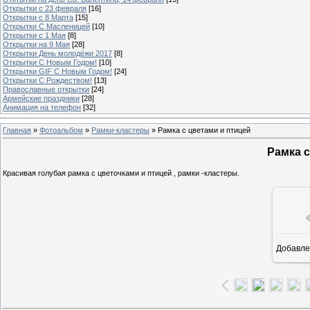
Открытки с 23 февраля
[16]
Открытки с 8 Марта
[15]
Открытки С Масленицей
[10]
Открытки с 1 Мая
[8]
Открытки на 9 Мая
[28]
Открытки День молодёжи 2017
[8]
Открытки С Новым Годом!
[10]
Открытки GIF С Новым Годом!
[24]
Открытки С Рождеством!
[13]
Православные открытки
[24]
Армейские праздники
[28]
Анимация на телефон
[32]
Главная
»
Фотоальбом
»
Рамки-кластеры
» Рамка с цветами и птицей
Рамка с
Красивая голубая рамка с цветочками и птицей , рамки -кластеры.
Добавле