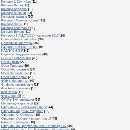
Клипарт 1 Сентября
[11]
Клипарт Весна
[16]
Клипарт бордюры
[19]
Клипарт бабочки
[43]
Клипарты разные
[50]
Клипарт " Солнце и Луна"
[15]
Клипарт Часы
[11]
Клипарт телефоны
[39]
Клипарт Волосы
[10]
Клипарт - HALLOWEEN Хэллоуин 2017
[24]
Новогодний скрап набор
[30]
Цветочные кластеры
[36]
Разделители текстов png
[9]
НАДПИСИ GIF
[41]
Надписи Поздравительные
[40]
ОБОИ с животными
[28]
Обои Цветы
[27]
Обои Природа
[59]
Обои Абстрактные
[24]
Обои Чёрно-белые
[16]
Обои Новогодние
[29]
ФОНЫ бесшовные
[41]
Gif фоны прозрачные
[21]
Фон Анимационный
[1]
Фон Весна
[11]
Фон Осенний
[4]
ОТКРЫТКИ анимация
[39]
Мерцающие цветы gif
[22]
Открытки С Днём Рождения gif
[44]
Открытки на День Рождения
[13]
Открытки С Юбилеем
[10]
Открытки Любовь и романтика gif
[43]
Рамки Новогодние
[16]
Открытки на Профессиональные праздники
[48]
Отктытки на день Св. Валентина, 14 февраля
[15]