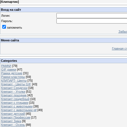
[
Клипартик
]
Вход на сайт
Логин:
Пароль:
запомнить
Забыл
Меню сайта
Главная с
Categories
РАМКИ
[79]
GIF рамки
[47]
Рамки детские
[31]
Рамки-кластеры
[59]
КЛИПАРТ- Цветы
[75]
Клипарт - Цветы GIF
[43]
Клипарт Сердечки
[18]
Клипарт - Уголки
[51]
Клипарт праздник
[42]
Клипарт свадебный
[10]
Клипарт с птицами
[15]
Клипарт с животными
[38]
Клипарт с животными gif
[49]
Клипарт детский
[45]
Клипарт Профессии
[17]
Клипарт Зима
[9]
Клипарт - Осень
[88]