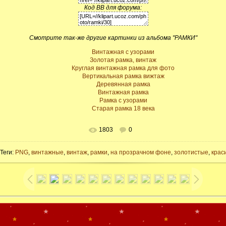
Код BB для форума:
Смотрите так-же другие картинки из альбома "РАМКИ"
Винтажная с узорами
Золотая рамка, винтаж
Круглая винтажная рамка для фото
Вертикальная рамка вижтаж
Деревянная рамка
Винтажная рамка
Рамка с узорами
Старая рамка 18 века
1803
0
 Теги:
PNG
,
винтажные
,
винтаж
,
рамки
,
на прозрачном фоне
,
золотистые
,
крас