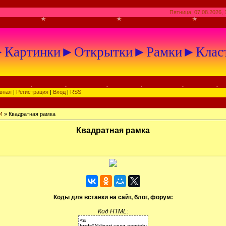
Пятница, 07.08.2026, 
артинки►Открытки►Рамки►Клас
вная
|
Регистрация
|
Вход
|
RSS
И
» Квадратная рамка
Квадратная рамка
Коды для вставки на сайт, блог, форум:
Код HTML: