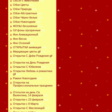
ОБОИ с животными
[28]
Обои Цветы
[27]
Обои Природа
[59]
Обои Абстрактные
[24]
Обои Чёрно-белые
[16]
Обои Новогодние
[29]
ФОНЫ бесшовные
[41]
Gif фоны прозрачные
[21]
Фон Анимационный
[1]
Фон Весна
[11]
Фон Осенний
[4]
ОТКРЫТКИ анимация
[39]
Мерцающие цветы gif
[22]
Открытки С Днём Рождения gif
[44]
Открытки на День Рождения
[13]
Открытки С Юбилеем
[10]
Открытки Любовь и романтика
gif
[43]
Рамки Новогодние
[16]
Открытки на
Профессиональные праздники
[48]
Отктытки на день Св.
Валентина, 14 февраля
[15]
Открытки с 23 февраля
[16]
Открытки с 8 Марта
[15]
Открытки С Масленицей
[10]