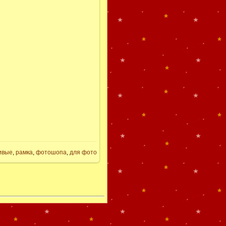
ивые
,
рамка
,
фотошопа
,
для фото