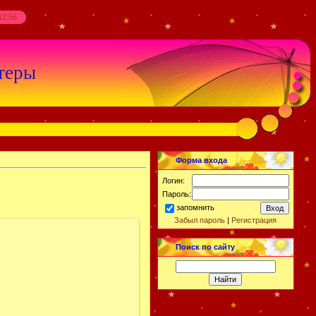
12:56
теры
Форма входа
Логин:
Пароль:
запомнить
Забыл пароль
|
Регистрация
Поиск по сайту