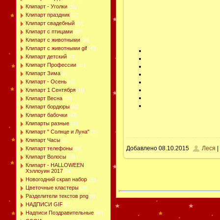
Клипарт - Уголки
[51]
Клипарт праздник
[42]
Клипарт свадебный
[10]
Клипарт с птицами
[15]
Клипарт с животными
[38]
Клипарт с животными gif
[49]
Клипарт детский
[45]
Клипарт Профессии
[17]
Клипарт Зима
[9]
Клипарт - Осень
[88]
Клипарт 1 Сентября
[11]
Клипарт Весна
[16]
Клипарт бордюры
[19]
Клипарт бабочки
[43]
Клипарты разные
[50]
Клипарт " Солнце и Луна"
[15]
Клипарт Часы
[11]
Добавлено
08.10.2015
Леся
|
Клипарт телефоны
[39]
Клипарт Волосы
[10]
Клипарт - HALLOWEEN
Хэллоуин 2017
[24]
Новогодний скрап набор
[30]
Цветочные кластеры
[36]
Разделители текстов png
[9]
НАДПИСИ GIF
[41]
Надписи Поздравительные
[40]