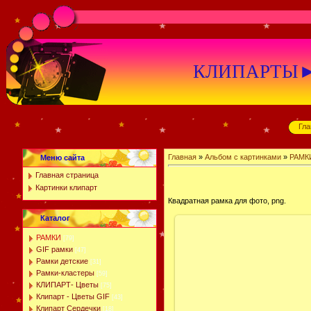
КЛИПАРТЫ►К
Гла
Главная
»
Альбом с картинками
»
РАМК
Меню сайта
Главная страница
Картинки клипарт
Квадратная рамка для фото, png.
Каталог
РАМКИ
[79]
GIF рамки
[47]
Рамки детские
[31]
Рамки-кластеры
[59]
КЛИПАРТ- Цветы
[75]
Клипарт - Цветы GIF
[43]
Клипарт Сердечки
[18]