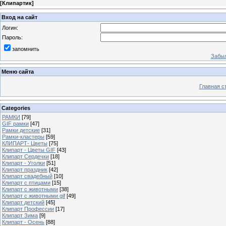
[
Клипартик
]
Вход на сайт
Логин:
Пароль:
запомнить
Забыл
Меню сайта
Главная с
Categories
РАМКИ
[79]
GIF рамки
[47]
Рамки детские
[31]
Рамки-кластеры
[59]
КЛИПАРТ- Цветы
[75]
Клипарт - Цветы GIF
[43]
Клипарт Сердечки
[18]
Клипарт - Уголки
[51]
Клипарт праздник
[42]
Клипарт свадебный
[10]
Клипарт с птицами
[15]
Клипарт с животными
[38]
Клипарт с животными gif
[49]
Клипарт детский
[45]
Клипарт Профессии
[17]
Клипарт Зима
[9]
Клипарт - Осень
[88]