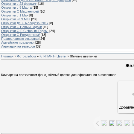
Открытки с 23 февраля
[16]
Открытки с 8 Марта
[15]
Открытки С Масленицей
[10]
Открытки с 1 Мая
[8]
Открытки на 9 Мая
[28]
Открытки День молодёжи 2017
[8]
Открытки С Новым Годом!
[10]
Открытки GIF С Новым Годом!
[24]
Открытки С Рождеством!
[13]
Православные открытки
[24]
Армейские праздники
[28]
Анимация на телефон
[32]
Главная
»
Фотоальбом
»
КЛИПАРТ- Цветы
» Жёлтые цветочки
Жёл
Клипарт на прозрачном фоне, жёлтый цветок для оформления в фотошопе
Добавле