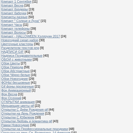
Клипарт 1 Сентября
[11]
Клипарт Весна
[16]
Клипарт бордюры
[19]
Клипарт бабочки
[43]
Клипарты разные
[50]
Клипарт " Солнце и Луна"
[15]
Клипарт Часы
[11]
Клипарт телефоны
[39]
Клипарт Волосы
[10]
Клипарт - HALLOWEEN Хэллоуин 2017
[24]
Новогодний скрап набор
[30]
Цветочные кластеры
[36]
Разделители текстов png
[9]
НАДПИСИ GIF
[41]
Надписи Поздравительные
[40]
ОБОИ с животными
[28]
Обои Цветы
[27]
Обои Природа
[59]
Обои Абстрактные
[24]
Обои Чёрно-белые
[16]
Обои Новогодние
[29]
ФОНЫ бесшовные
[41]
Gif фоны прозрачные
[21]
Фон Анимационный
[1]
Фон Весна
[11]
Фон Осенний
[4]
ОТКРЫТКИ анимация
[39]
Мерцающие цветы gif
[22]
Открытки С Днём Рождения gif
[44]
Открытки на День Рождения
[13]
Открытки С Юбилеем
[10]
Открытки Любовь и романтика gif
[43]
Рамки Новогодние
[16]
Открытки на Профессиональные праздники
[48]
Отктытки на день Св. Валентина, 14 февраля
[15]