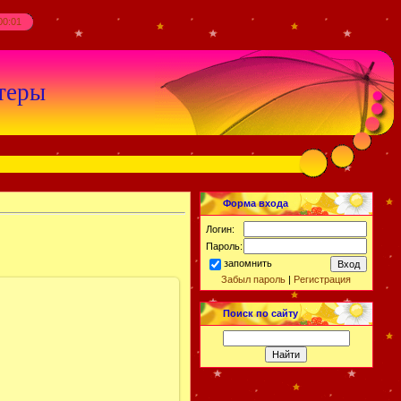
00:01
теры
Форма входа
Логин:
Пароль:
запомнить
Забыл пароль
|
Регистрация
Поиск по сайту