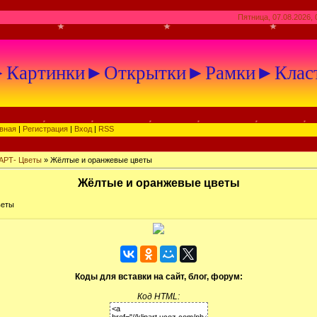
Пятница, 07.08.2026, 
артинки►Открытки►Рамки►Клас
вная
|
Регистрация
|
Вход
|
RSS
АРТ- Цветы
» Жёлтые и оранжевые цветы
Жёлтые и оранжевые цветы
веты
Коды для вставки на сайт, блог, форум:
Код HTML: