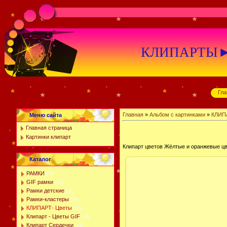
КЛИПАРТЫ►К
Гла
Главная
»
Альбом с картинками
»
КЛИП
Меню сайта
Главная страница
Картинки клипарт
Клипарт цветов Жёлтые и оранжевые ц
Каталог
РАМКИ
[79]
GIF рамки
[47]
Рамки детские
[31]
Рамки-кластеры
[59]
КЛИПАРТ- Цветы
[75]
Клипарт - Цветы GIF
[43]
Клипарт Сердечки
[18]