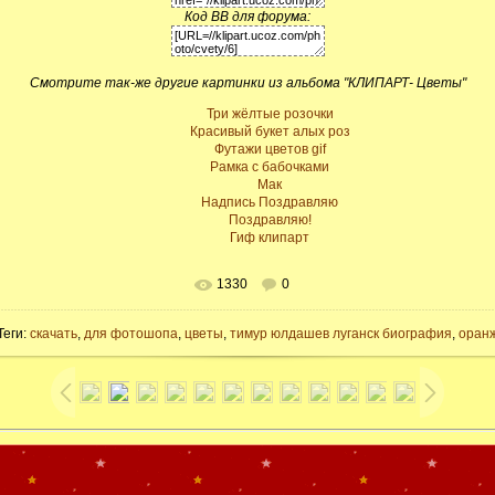
Код BB для форума:
Смотрите так-же другие картинки из альбома "КЛИПАРТ- Цветы"
Три жёлтые розочки
Красивый букет алых роз
Футажи цветов gif
Рамка с бабочками
Мак
Надпись Поздравляю
Поздравляю!
Гиф клипарт
1330
0
Теги:
скачать
,
для фотошопа
,
цветы
,
тимур юлдашев луганск биография
,
оран