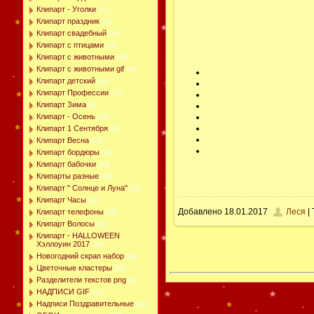
Клипарт - Уголки
[51]
Клипарт праздник
[42]
Клипарт свадебный
[10]
Клипарт с птицами
[15]
Клипарт с животными
[38]
Клипарт с животными gif
[49]
Клипарт детский
[45]
Клипарт Профессии
[17]
Клипарт Зима
[9]
Клипарт - Осень
[88]
Клипарт 1 Сентября
[11]
Клипарт Весна
[16]
Клипарт бордюры
[19]
Клипарт бабочки
[43]
Клипарты разные
[50]
Клипарт " Солнце и Луна"
[15]
Клипарт Часы
[11]
Добавлено
18.01.2017
Леся
| 
Клипарт телефоны
[39]
Клипарт Волосы
[10]
Клипарт - HALLOWEEN
Хэллоуин 2017
[24]
Новогодний скрап набор
[30]
Цветочные кластеры
[36]
Разделители текстов png
[9]
НАДПИСИ GIF
[41]
Надписи Поздравительные
[40]