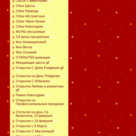
ОБОИ с животными
[28]
Обои Цветы
[27]
Обои Природа
[59]
Обои Абстрактные
[24]
Обои Чёрно-белые
[16]
Обои Новогодние
[29]
ФОНЫ бесшовные
[41]
Gif фоны прозрачные
[21]
Фон Анимационный
[1]
Фон Весна
[11]
Фон Осенний
[4]
ОТКРЫТКИ анимация
[39]
Мерцающие цветы gif
[22]
Открытки С Днём Рождения gif
[44]
Открытки на День Рождения
[13]
Открытки С Юбилеем
[10]
Открытки Любовь и романтика
gif
[43]
Рамки Новогодние
[16]
Открытки на
Профессиональные праздники
[48]
Отктытки на день Св.
Валентина, 14 февраля
[15]
Открытки с 23 февраля
[16]
Открытки с 8 Марта
[15]
Открытки С Масленицей
[10]