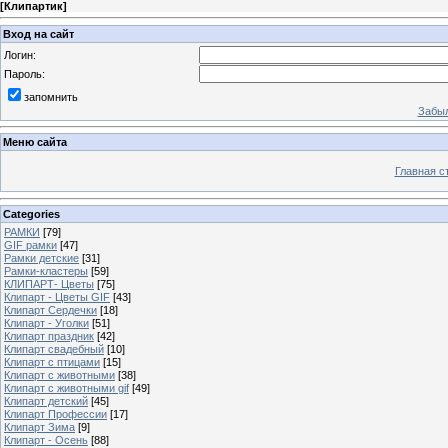
[
Клипартик
]
Вход на сайт
Логин:
Пароль:
запомнить
Забыл
Меню сайта
Главная с
Categories
РАМКИ
[79]
GIF рамки
[47]
Рамки детские
[31]
Рамки-кластеры
[59]
КЛИПАРТ- Цветы
[75]
Клипарт - Цветы GIF
[43]
Клипарт Сердечки
[18]
Клипарт - Уголки
[51]
Клипарт праздник
[42]
Клипарт свадебный
[10]
Клипарт с птицами
[15]
Клипарт с животными
[38]
Клипарт с животными gif
[49]
Клипарт детский
[45]
Клипарт Профессии
[17]
Клипарт Зима
[9]
Клипарт - Осень
[88]