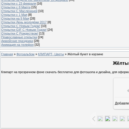
Открытки с 23 февраля
[16]
Открытки с 8 Марта
[15]
Открытки С Масленицей
[10]
Открытки с 1 Мая
[8]
Открытки на 9 Мая
[28]
Открытки День молодёжи 2017
[8]
Открытки С Новым Годом!
[10]
Открытки GIF С Новым Годом!
[24]
Открытки С Рождеством!
[13]
Православные открытки
[24]
Армейские праздники
[28]
Анимация на телефон
[32]
Главная
»
Фотоальбом
»
КЛИПАРТ- Цветы
» Жёлтый букет в корзине
Жёлтый
Клипарт на прозрачном фоне скачать бесплатно для фотошопа и дизайна, для оформле
Добавле