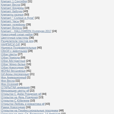
Клипарт 1 Сентября
[11]
Клипарт Весна
[16]
Клипарт бордюры
[19]
Клипарт бабочки
[43]
Клипарты разные
[50]
Клипарт " Солнце и Луна"
[15]
Клипарт Часы
[11]
Клипарт телефоны
[39]
Клипарт Волосы
[10]
Клипарт - HALLOWEEN Хэллоуин 2017
[24]
Новогодний скрап набор
[30]
Цветочные кластеры
[36]
Разделители текстов png
[9]
НАДПИСИ GIF
[41]
Надписи Поздравительные
[40]
ОБОИ с животными
[28]
Обои Цветы
[27]
Обои Природа
[59]
Обои Абстрактные
[24]
Обои Чёрно-белые
[16]
Обои Новогодние
[29]
ФОНЫ бесшовные
[41]
Gif фоны прозрачные
[21]
Фон Анимационный
[1]
Фон Весна
[11]
Фон Осенний
[4]
ОТКРЫТКИ анимация
[39]
Мерцающие цветы gif
[22]
Открытки С Днём Рождения gif
[44]
Открытки на День Рождения
[13]
Открытки С Юбилеем
[10]
Открытки Любовь и романтика gif
[43]
Рамки Новогодние
[16]
Открытки на Профессиональные праздники
[48]
Отктытки на день Св. Валентина, 14 февраля
[15]