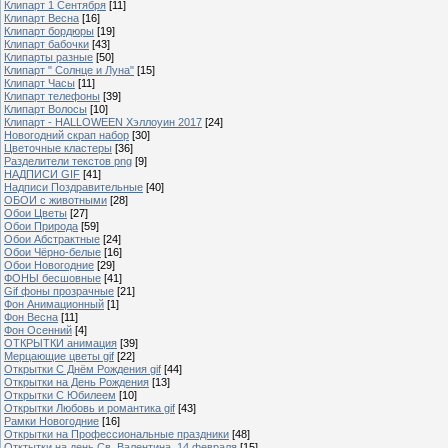
Клипарт 1 Сентября
[11]
Клипарт Весна
[16]
Клипарт бордюры
[19]
Клипарт бабочки
[43]
Клипарты разные
[50]
Клипарт " Солнце и Луна"
[15]
Клипарт Часы
[11]
Клипарт телефоны
[39]
Клипарт Волосы
[10]
Клипарт - HALLOWEEN Хэллоуин 2017
[24]
Новогодний скрап набор
[30]
Цветочные кластеры
[36]
Разделители текстов png
[9]
НАДПИСИ GIF
[41]
Надписи Поздравительные
[40]
ОБОИ с животными
[28]
Обои Цветы
[27]
Обои Природа
[59]
Обои Абстрактные
[24]
Обои Чёрно-белые
[16]
Обои Новогодние
[29]
ФОНЫ бесшовные
[41]
Gif фоны прозрачные
[21]
Фон Анимационный
[1]
Фон Весна
[11]
Фон Осенний
[4]
ОТКРЫТКИ анимация
[39]
Мерцающие цветы gif
[22]
Открытки С Днём Рождения gif
[44]
Открытки на День Рождения
[13]
Открытки С Юбилеем
[10]
Открытки Любовь и романтика gif
[43]
Рамки Новогодние
[16]
Открытки на Профессиональные праздники
[48]
Отктытки на день Св. Валентина, 14 февраля
[15]