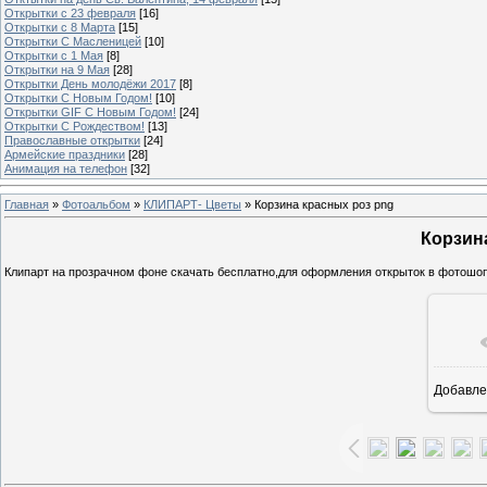
Открытки с 23 февраля
[16]
Открытки с 8 Марта
[15]
Открытки С Масленицей
[10]
Открытки с 1 Мая
[8]
Открытки на 9 Мая
[28]
Открытки День молодёжи 2017
[8]
Открытки С Новым Годом!
[10]
Открытки GIF С Новым Годом!
[24]
Открытки С Рождеством!
[13]
Православные открытки
[24]
Армейские праздники
[28]
Анимация на телефон
[32]
Главная
»
Фотоальбом
»
КЛИПАРТ- Цветы
» Корзина красных роз png
Корзин
Клипарт на прозрачном фоне скачать бесплатно,для оформления открыток в фотошопе
Добавле