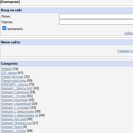
[
Клипартик
]
Вход на сайт
Логин:
Пароль:
запомнить
Забыл
Меню сайта
Главная с
Categories
РАМКИ
[79]
GIF рамки
[47]
Рамки детские
[31]
Рамки-кластеры
[59]
КЛИПАРТ- Цветы
[75]
Клипарт - Цветы GIF
[43]
Клипарт Сердечки
[18]
Клипарт - Уголки
[51]
Клипарт праздник
[42]
Клипарт свадебный
[10]
Клипарт с птицами
[15]
Клипарт с животными
[38]
Клипарт с животными gif
[49]
Клипарт детский
[45]
Клипарт Профессии
[17]
Клипарт Зима
[9]
Клипарт - Осень
[88]