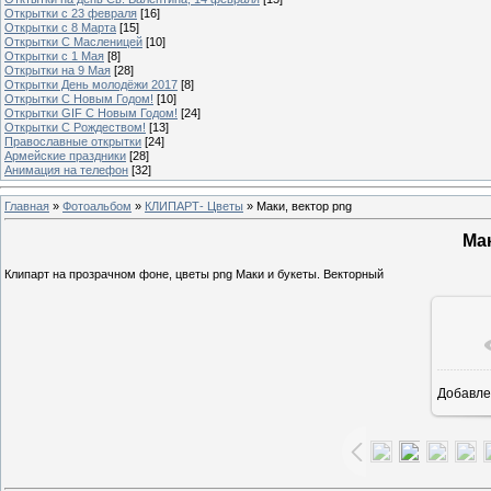
Открытки с 23 февраля
[16]
Открытки с 8 Марта
[15]
Открытки С Масленицей
[10]
Открытки с 1 Мая
[8]
Открытки на 9 Мая
[28]
Открытки День молодёжи 2017
[8]
Открытки С Новым Годом!
[10]
Открытки GIF С Новым Годом!
[24]
Открытки С Рождеством!
[13]
Православные открытки
[24]
Армейские праздники
[28]
Анимация на телефон
[32]
Главная
»
Фотоальбом
»
КЛИПАРТ- Цветы
» Маки, вектор png
Мак
Клипарт на прозрачном фоне, цветы png Маки и букеты. Векторный
Добавле