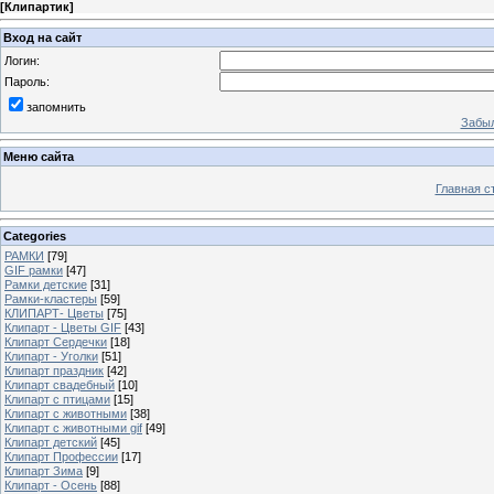
[
Клипартик
]
Вход на сайт
Логин:
Пароль:
запомнить
Забыл
Меню сайта
Главная с
Categories
РАМКИ
[79]
GIF рамки
[47]
Рамки детские
[31]
Рамки-кластеры
[59]
КЛИПАРТ- Цветы
[75]
Клипарт - Цветы GIF
[43]
Клипарт Сердечки
[18]
Клипарт - Уголки
[51]
Клипарт праздник
[42]
Клипарт свадебный
[10]
Клипарт с птицами
[15]
Клипарт с животными
[38]
Клипарт с животными gif
[49]
Клипарт детский
[45]
Клипарт Профессии
[17]
Клипарт Зима
[9]
Клипарт - Осень
[88]