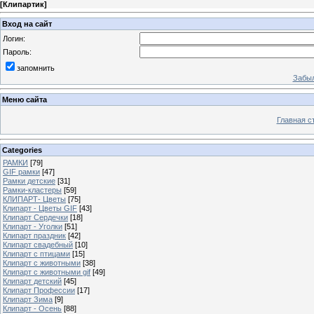
[
Клипартик
]
Вход на сайт
Логин:
Пароль:
запомнить
Забыл
Меню сайта
Главная с
Categories
РАМКИ
[79]
GIF рамки
[47]
Рамки детские
[31]
Рамки-кластеры
[59]
КЛИПАРТ- Цветы
[75]
Клипарт - Цветы GIF
[43]
Клипарт Сердечки
[18]
Клипарт - Уголки
[51]
Клипарт праздник
[42]
Клипарт свадебный
[10]
Клипарт с птицами
[15]
Клипарт с животными
[38]
Клипарт с животными gif
[49]
Клипарт детский
[45]
Клипарт Профессии
[17]
Клипарт Зима
[9]
Клипарт - Осень
[88]