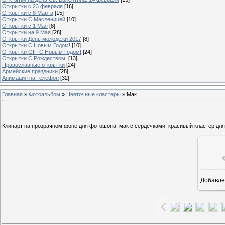
Открытки с 23 февраля
[16]
Открытки с 8 Марта
[15]
Открытки С Масленицей
[10]
Открытки с 1 Мая
[8]
Открытки на 9 Мая
[28]
Открытки День молодёжи 2017
[8]
Открытки С Новым Годом!
[10]
Открытки GIF С Новым Годом!
[24]
Открытки С Рождеством!
[13]
Православные открытки
[24]
Армейские праздники
[28]
Анимация на телефон
[32]
Главная
»
Фотоальбом
»
Цветочные кластеры
» Мак
Клипарт на прозрачном фоне для фотошопа, мак с сердечками, красивый кластер для
Добавле