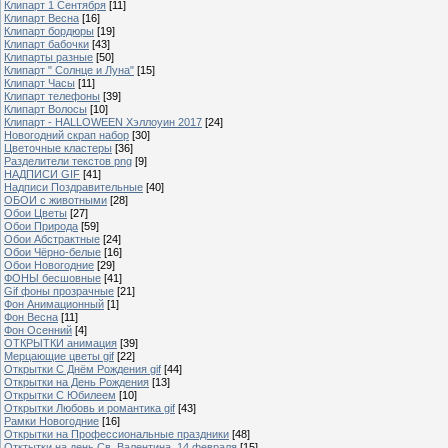
Клипарт 1 Сентября
[11]
Клипарт Весна
[16]
Клипарт бордюры
[19]
Клипарт бабочки
[43]
Клипарты разные
[50]
Клипарт " Солнце и Луна"
[15]
Клипарт Часы
[11]
Клипарт телефоны
[39]
Клипарт Волосы
[10]
Клипарт - HALLOWEEN Хэллоуин 2017
[24]
Новогодний скрап набор
[30]
Цветочные кластеры
[36]
Разделители текстов png
[9]
НАДПИСИ GIF
[41]
Надписи Поздравительные
[40]
ОБОИ с животными
[28]
Обои Цветы
[27]
Обои Природа
[59]
Обои Абстрактные
[24]
Обои Чёрно-белые
[16]
Обои Новогодние
[29]
ФОНЫ бесшовные
[41]
Gif фоны прозрачные
[21]
Фон Анимационный
[1]
Фон Весна
[11]
Фон Осенний
[4]
ОТКРЫТКИ анимация
[39]
Мерцающие цветы gif
[22]
Открытки С Днём Рождения gif
[44]
Открытки на День Рождения
[13]
Открытки С Юбилеем
[10]
Открытки Любовь и романтика gif
[43]
Рамки Новогодние
[16]
Открытки на Профессиональные праздники
[48]
Отктытки на день Св. Валентина, 14 февраля
[15]