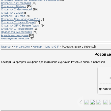
Открытки с 23 февраля
[16]
Открытки с 8 Марта
[15]
Открытки С Масленицей
[10]
Открытки с 1 Мая
[8]
Открытки на 9 Мая
[28]
Открытки День молодёжи 2017
[8]
Открытки С Новым Годом!
[10]
Открытки GIF С Новым Годом!
[24]
Открытки С Рождеством!
[13]
Православные открытки
[24]
Армейские праздники
[28]
Анимация на телефон
[32]
Главная
»
Фотоальбом
»
Клипарт - Цветы GIF
» Розовые лилии с бабочкой
Розовые
Клипарт на прозрачном фоне для фотошопа и дизайна Розовые лилии с бабочкой
Добавле