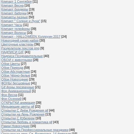
Клипарт 1 Сентября
[11]
Клипарт Весна
[16]
Клипарт бордюры
[19]
Клипарт бабочки
[43]
Клипарты разные
[50]
Клипарт " Солнце и Луна"
[15]
Клипарт Часы
[11]
Клипарт телефоны
[39]
Клипарт Волосы
[10]
Клипарт - HALLOWEEN Хэллоуин 2017
[24]
Новогодний скрап набор
[30]
Цветочные кластеры
[36]
Разделители текстов png
[9]
НАДПИСИ GIF
[41]
Надписи Поздравительные
[40]
ОБОИ с животными
[28]
Обои Цветы
[27]
Обои Природа
[59]
Обои Абстрактные
[24]
Обои Чёрно-белые
[16]
Обои Новогодние
[29]
ФОНЫ бесшовные
[41]
Gif фоны прозрачные
[21]
Фон Анимационный
[1]
Фон Весна
[11]
Фон Осенний
[4]
ОТКРЫТКИ анимация
[39]
Мерцающие цветы gif
[22]
Открытки С Днём Рождения gif
[44]
Открытки на День Рождения
[13]
Открытки С Юбилеем
[10]
Открытки Любовь и романтика gif
[43]
Рамки Новогодние
[16]
Открытки на Профессиональные праздники
[48]
Отктытки на день Св. Валентина, 14 февраля
[15]