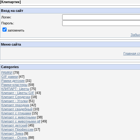
[
Клипартик
]
Вход на сайт
Логин:
Пароль:
запомнить
Забыл
Меню сайта
Главная с
Categories
РАМКИ
[79]
GIF рамки
[47]
Рамки детские
[31]
Рамки-кластеры
[59]
КЛИПАРТ- Цветы
[75]
Клипарт - Цветы GIF
[43]
Клипарт Сердечки
[18]
Клипарт - Уголки
[51]
Клипарт праздник
[42]
Клипарт свадебный
[10]
Клипарт с птицами
[15]
Клипарт с животными
[38]
Клипарт с животными gif
[49]
Клипарт детский
[45]
Клипарт Профессии
[17]
Клипарт Зима
[9]
Клипарт - Осень
[88]