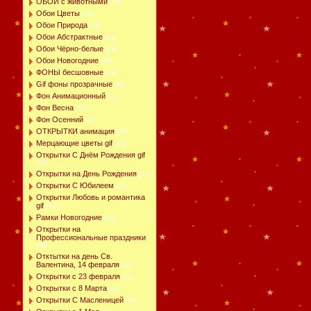
ОБОИ с животными
[28]
Обои Цветы
[27]
Обои Природа
[59]
Обои Абстрактные
[24]
Обои Чёрно-белые
[16]
Обои Новогодние
[29]
ФОНЫ бесшовные
[41]
Gif фоны прозрачные
[21]
Фон Анимационный
[1]
Фон Весна
[11]
Фон Осенний
[4]
ОТКРЫТКИ анимация
[39]
Мерцающие цветы gif
[22]
Открытки С Днём Рождения gif
[44]
Открытки на День Рождения
[13]
Открытки С Юбилеем
[10]
Открытки Любовь и романтика
gif
[43]
Рамки Новогодние
[16]
Открытки на
Профессиональные праздники
[48]
Отктытки на день Св.
Валентина, 14 февраля
[15]
Открытки с 23 февраля
[16]
Открытки с 8 Марта
[15]
Открытки С Масленицей
[10]