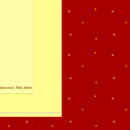
красные
,
Мак
,
маки