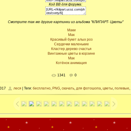
Код BB для форума:
Смотрите так-же другие картинки из альбома "КЛИПАРТ- Цветы"
Маки
Мак
Красивый букет алых роз
Сердечки маленькие
Кластер дерево счастья
Винтажные цветы в корзине
Мак
Котёнок анимация
1341
0
2017
леся
| Теги:
бесплатно
,
PNG
,
скачать
,
для фотошопа
,
цветы
,
полевые
,