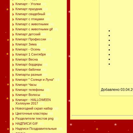
Клипарт - Уголки
[51]
Клипарт праздник
[42]
Клипарт свадебный
[10]
Клипарт с птицами
[15]
Клипарт с животными
[38]
Клипарт с животными gif
[49]
Клипарт детский
[45]
Клипарт Профессии
[17]
Клипарт Зима
[9]
Клипарт - Осень
[88]
Клипарт 1 Сентября
[11]
Клипарт Весна
[16]
Клипарт бордюры
[19]
Клипарт бабочки
[43]
Клипарты разные
[50]
Клипарт " Солнце и Луна"
[15]
Клипарт Часы
[11]
Добавлено
03.04.
Клипарт телефоны
[39]
Клипарт Волосы
[10]
Клипарт - HALLOWEEN
Хэллоуин 2017
[24]
Новогодний скрап набор
[30]
Цветочные кластеры
[36]
Разделители текстов png
[9]
НАДПИСИ GIF
[41]
Надписи Поздравительные
[40]