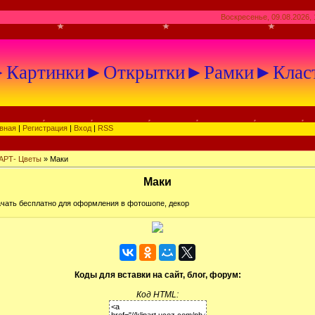
Воскресенье, 09.08.2026, 
артинки►Открытки►Рамки►Клас
вная
|
Регистрация
|
Вход
|
RSS
АРТ- Цветы
» Маки
Маки
ачать бесплатно для оформления в фотошопе, декор
Коды для вставки на сайт, блог, форум:
Код HTML: