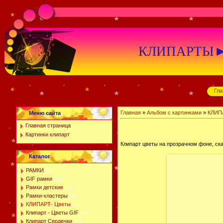
КЛИПАРТЫ►К
Гла
Главная
»
Альбом с картинками
»
КЛИП
Меню сайта
Главная страница
Картинки клипарт
Клипарт цветы на прозрачном фоне, ск
Каталог
РАМКИ
[79]
GIF рамки
[47]
Рамки детские
[31]
Рамки-кластеры
[59]
КЛИПАРТ- Цветы
[75]
Клипарт - Цветы GIF
[43]
Клипарт Сердечки
[18]