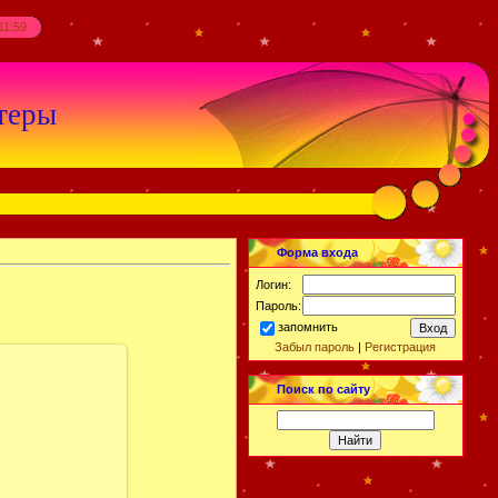
11:59
теры
Форма входа
Логин:
Пароль:
запомнить
Забыл пароль
|
Регистрация
Поиск по сайту