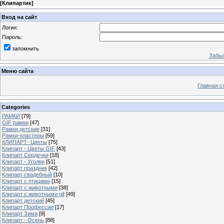
[
Клипартик
]
Вход на сайт
Логин:
Пароль:
запомнить
Забыл
Меню сайта
Главная с
Categories
РАМКИ
[79]
GIF рамки
[47]
Рамки детские
[31]
Рамки-кластеры
[59]
КЛИПАРТ- Цветы
[75]
Клипарт - Цветы GIF
[43]
Клипарт Сердечки
[18]
Клипарт - Уголки
[51]
Клипарт праздник
[42]
Клипарт свадебный
[10]
Клипарт с птицами
[15]
Клипарт с животными
[38]
Клипарт с животными gif
[49]
Клипарт детский
[45]
Клипарт Профессии
[17]
Клипарт Зима
[9]
Клипарт - Осень
[88]