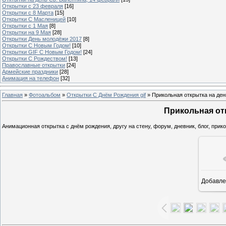
Открытки с 23 февраля
[16]
Открытки с 8 Марта
[15]
Открытки С Масленицей
[10]
Открытки с 1 Мая
[8]
Открытки на 9 Мая
[28]
Открытки День молодёжи 2017
[8]
Открытки С Новым Годом!
[10]
Открытки GIF С Новым Годом!
[24]
Открытки С Рождеством!
[13]
Православные открытки
[24]
Армейские праздники
[28]
Анимация на телефон
[32]
Главная
»
Фотоальбом
»
Открытки С Днём Рождения gif
» Прикольная открытка на ден
Прикольная от
Анимационная открытка с днём рождения, другу на стену, форум, дневник, блог, прик
Добавле