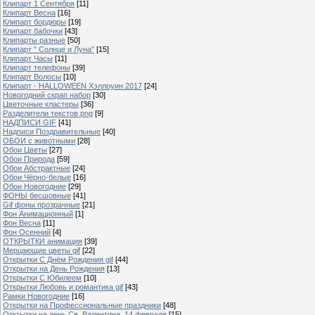
Клипарт 1 Сентября
[11]
Клипарт Весна
[16]
Клипарт бордюры
[19]
Клипарт бабочки
[43]
Клипарты разные
[50]
Клипарт " Солнце и Луна"
[15]
Клипарт Часы
[11]
Клипарт телефоны
[39]
Клипарт Волосы
[10]
Клипарт - HALLOWEEN Хэллоуин 2017
[24]
Новогодний скрап набор
[30]
Цветочные кластеры
[36]
Разделители текстов png
[9]
НАДПИСИ GIF
[41]
Надписи Поздравительные
[40]
ОБОИ с животными
[28]
Обои Цветы
[27]
Обои Природа
[59]
Обои Абстрактные
[24]
Обои Чёрно-белые
[16]
Обои Новогодние
[29]
ФОНЫ бесшовные
[41]
Gif фоны прозрачные
[21]
Фон Анимационный
[1]
Фон Весна
[11]
Фон Осенний
[4]
ОТКРЫТКИ анимация
[39]
Мерцающие цветы gif
[22]
Открытки С Днём Рождения gif
[44]
Открытки на День Рождения
[13]
Открытки С Юбилеем
[10]
Открытки Любовь и романтика gif
[43]
Рамки Новогодние
[16]
Открытки на Профессиональные праздники
[48]
Отктытки на день Св. Валентина, 14 февраля
[15]