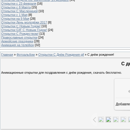
Открытки с 23 февраля
[16]
Открытки с 8 Марта
[15]
Открытки С Масленицей
[10]
Открытки с 1 Мая
[8]
Открытки на 9 Мая
[28]
Открытки День молодёжи 2017
[8]
Открытки С Новым Годом!
[10]
Открытки GIF С Новым Годом!
[24]
Открытки С Рождеством!
[13]
Православные открытки
[24]
Армейские праздники
[28]
Анимация на телефон
[32]
Главная
»
Фотоальбом
»
Открытки С Днём Рождения gif
» C днём рождения!
C д
Анимационные открытки для поздравления с днём рождения, скачать бесплатно.
Добавле