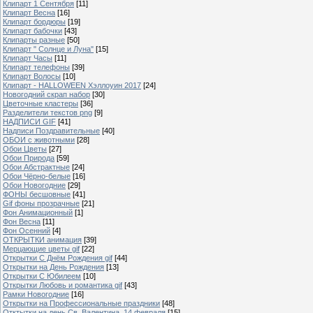
Клипарт 1 Сентября
[11]
Клипарт Весна
[16]
Клипарт бордюры
[19]
Клипарт бабочки
[43]
Клипарты разные
[50]
Клипарт " Солнце и Луна"
[15]
Клипарт Часы
[11]
Клипарт телефоны
[39]
Клипарт Волосы
[10]
Клипарт - HALLOWEEN Хэллоуин 2017
[24]
Новогодний скрап набор
[30]
Цветочные кластеры
[36]
Разделители текстов png
[9]
НАДПИСИ GIF
[41]
Надписи Поздравительные
[40]
ОБОИ с животными
[28]
Обои Цветы
[27]
Обои Природа
[59]
Обои Абстрактные
[24]
Обои Чёрно-белые
[16]
Обои Новогодние
[29]
ФОНЫ бесшовные
[41]
Gif фоны прозрачные
[21]
Фон Анимационный
[1]
Фон Весна
[11]
Фон Осенний
[4]
ОТКРЫТКИ анимация
[39]
Мерцающие цветы gif
[22]
Открытки С Днём Рождения gif
[44]
Открытки на День Рождения
[13]
Открытки С Юбилеем
[10]
Открытки Любовь и романтика gif
[43]
Рамки Новогодние
[16]
Открытки на Профессиональные праздники
[48]
Отктытки на день Св. Валентина, 14 февраля
[15]