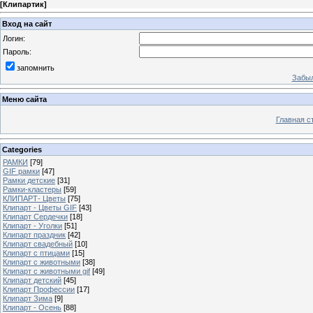
[
Клипартик
]
Вход на сайт
Логин:
Пароль:
запомнить
Забыл
Меню сайта
Главная с
Categories
РАМКИ
[79]
GIF рамки
[47]
Рамки детские
[31]
Рамки-кластеры
[59]
КЛИПАРТ- Цветы
[75]
Клипарт - Цветы GIF
[43]
Клипарт Сердечки
[18]
Клипарт - Уголки
[51]
Клипарт праздник
[42]
Клипарт свадебный
[10]
Клипарт с птицами
[15]
Клипарт с животными
[38]
Клипарт с животными gif
[49]
Клипарт детский
[45]
Клипарт Профессии
[17]
Клипарт Зима
[9]
Клипарт - Осень
[88]