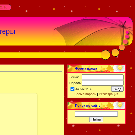
21:16
теры
Форма входа
Логин:
Пароль:
запомнить
Забыл пароль
|
Регистрация
Поиск по сайту