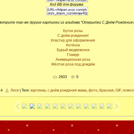
Код BB для форума:
отрите так-же другие картинки из альбома "Открытки С Днём Рождения g
Бутон розы
C днём рождения!
Кластер для оформления
Котёнок
Бурый медвежонок
Гламур
Анимационная роза
Жёлтая роза под дождём
2603
0
14
Леся
| Теги:
картинка
,
с днём рождения мама
,
фото
,
Красная
,
GIF
,
пожел