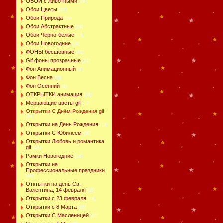
ОБОИ с животными
[28]
Обои Цветы
[27]
Обои Природа
[59]
Обои Абстрактные
[24]
Обои Чёрно-белые
[16]
Обои Новогодние
[29]
ФОНЫ бесшовные
[41]
Gif фоны прозрачные
[21]
Фон Анимационный
[1]
Фон Весна
[11]
Фон Осенний
[4]
ОТКРЫТКИ анимация
[39]
Мерцающие цветы gif
[22]
Открытки С Днём Рождения gif
[44]
Открытки на День Рождения
[13]
Открытки С Юбилеем
[10]
Открытки Любовь и романтика
gif
[43]
Рамки Новогодние
[16]
Открытки на
Профессиональные праздники
[48]
Отктытки на день Св.
Валентина, 14 февраля
[15]
Открытки с 23 февраля
[16]
Открытки с 8 Марта
[15]
Открытки С Масленицей
[10]