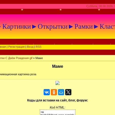
Суббота, 08.08.2026, 
артинки►Открытки►Рамки►Клас
вная
|
Регистрация
|
Вход
|
RSS
тки С Днём Рождения gif
» Маме
Маме
нимационная картинка роза
Коды для вставки на сайт, блог, форум:
Код HTML: