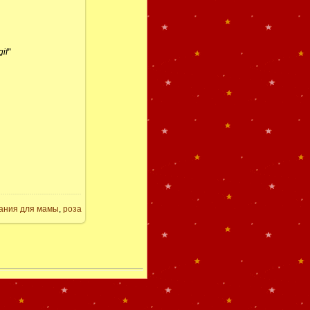
if"
ания для мамы
,
роза