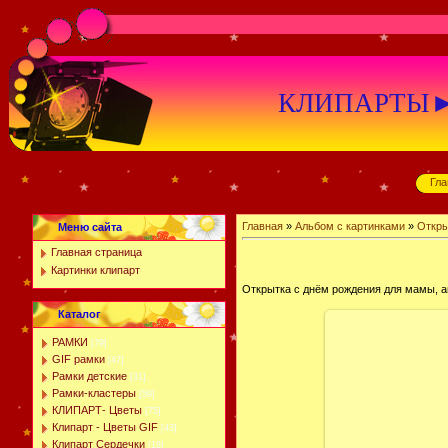
КЛИПАРТЫ►К
Гла
Главная
»
Альбом с картинками
»
Откры
Меню сайта
Главная страница
Картинки клипарт
Открытка с днём рождения для мамы, а
Каталог
РАМКИ
[79]
GIF рамки
[47]
Рамки детские
[31]
Рамки-кластеры
[59]
КЛИПАРТ- Цветы
[75]
Клипарт - Цветы GIF
[43]
Клипарт Сердечки
[18]