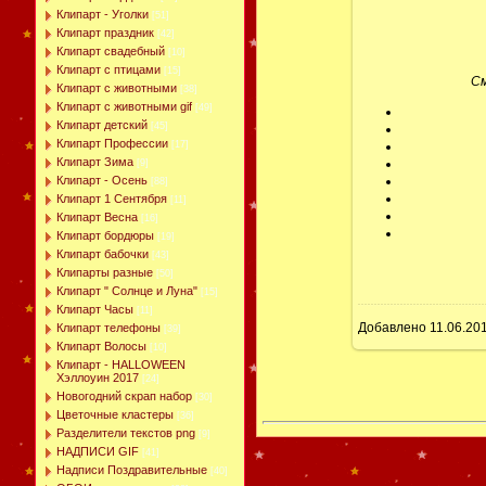
Клипарт - Уголки
[51]
Клипарт праздник
[42]
Клипарт свадебный
[10]
Клипарт с птицами
[15]
См
Клипарт с животными
[38]
Клипарт с животными gif
[49]
Клипарт детский
[45]
Клипарт Профессии
[17]
Клипарт Зима
[9]
Клипарт - Осень
[88]
Клипарт 1 Сентября
[11]
Клипарт Весна
[16]
Клипарт бордюры
[19]
Клипарт бабочки
[43]
Клипарты разные
[50]
Клипарт " Солнце и Луна"
[15]
Клипарт Часы
[11]
Добавлено
11.06.20
Клипарт телефоны
[39]
Клипарт Волосы
[10]
Клипарт - HALLOWEEN
Хэллоуин 2017
[24]
Новогодний скрап набор
[30]
Цветочные кластеры
[36]
Разделители текстов png
[9]
НАДПИСИ GIF
[41]
Надписи Поздравительные
[40]