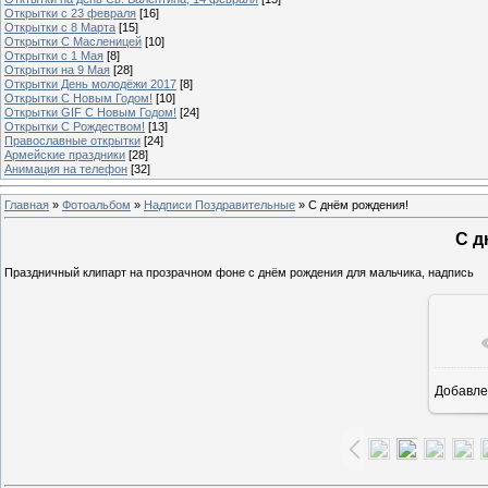
Открытки с 23 февраля
[16]
Открытки с 8 Марта
[15]
Открытки С Масленицей
[10]
Открытки с 1 Мая
[8]
Открытки на 9 Мая
[28]
Открытки День молодёжи 2017
[8]
Открытки С Новым Годом!
[10]
Открытки GIF С Новым Годом!
[24]
Открытки С Рождеством!
[13]
Православные открытки
[24]
Армейские праздники
[28]
Анимация на телефон
[32]
Главная
»
Фотоальбом
»
Надписи Поздравительные
» C днём рождения!
C д
Праздничный клипарт на прозрачном фоне с днём рождения для мальчика, надпись
Добавле