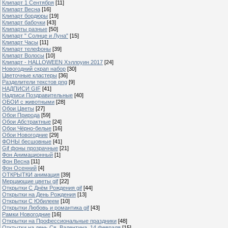
Клипарт 1 Сентября
[11]
Клипарт Весна
[16]
Клипарт бордюры
[19]
Клипарт бабочки
[43]
Клипарты разные
[50]
Клипарт " Солнце и Луна"
[15]
Клипарт Часы
[11]
Клипарт телефоны
[39]
Клипарт Волосы
[10]
Клипарт - HALLOWEEN Хэллоуин 2017
[24]
Новогодний скрап набор
[30]
Цветочные кластеры
[36]
Разделители текстов png
[9]
НАДПИСИ GIF
[41]
Надписи Поздравительные
[40]
ОБОИ с животными
[28]
Обои Цветы
[27]
Обои Природа
[59]
Обои Абстрактные
[24]
Обои Чёрно-белые
[16]
Обои Новогодние
[29]
ФОНЫ бесшовные
[41]
Gif фоны прозрачные
[21]
Фон Анимационный
[1]
Фон Весна
[11]
Фон Осенний
[4]
ОТКРЫТКИ анимация
[39]
Мерцающие цветы gif
[22]
Открытки С Днём Рождения gif
[44]
Открытки на День Рождения
[13]
Открытки С Юбилеем
[10]
Открытки Любовь и романтика gif
[43]
Рамки Новогодние
[16]
Открытки на Профессиональные праздники
[48]
Отктытки на день Св. Валентина, 14 февраля
[15]