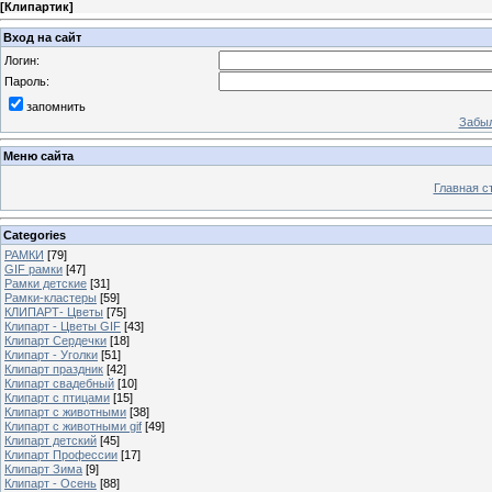
[
Клипартик
]
Вход на сайт
Логин:
Пароль:
запомнить
Забыл
Меню сайта
Главная с
Categories
РАМКИ
[79]
GIF рамки
[47]
Рамки детские
[31]
Рамки-кластеры
[59]
КЛИПАРТ- Цветы
[75]
Клипарт - Цветы GIF
[43]
Клипарт Сердечки
[18]
Клипарт - Уголки
[51]
Клипарт праздник
[42]
Клипарт свадебный
[10]
Клипарт с птицами
[15]
Клипарт с животными
[38]
Клипарт с животными gif
[49]
Клипарт детский
[45]
Клипарт Профессии
[17]
Клипарт Зима
[9]
Клипарт - Осень
[88]