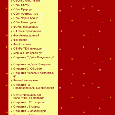
ОБОИ с животными
[28]
Обои Цветы
[27]
Обои Природа
[59]
Обои Абстрактные
[24]
Обои Чёрно-белые
[16]
Обои Новогодние
[29]
ФОНЫ бесшовные
[41]
Gif фоны прозрачные
[21]
Фон Анимационный
[1]
Фон Весна
[11]
Фон Осенний
[4]
ОТКРЫТКИ анимация
[39]
Мерцающие цветы gif
[22]
Открытки С Днём Рождения gif
[44]
Открытки на День Рождения
[13]
Открытки С Юбилеем
[10]
Открытки Любовь и романтика
gif
[43]
Рамки Новогодние
[16]
Открытки на
Профессиональные праздники
[48]
Отктытки на день Св.
Валентина, 14 февраля
[15]
Открытки с 23 февраля
[16]
Открытки с 8 Марта
[15]
Открытки С Масленицей
[10]