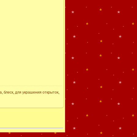
а
,
блеск
,
для украшения открыток
,