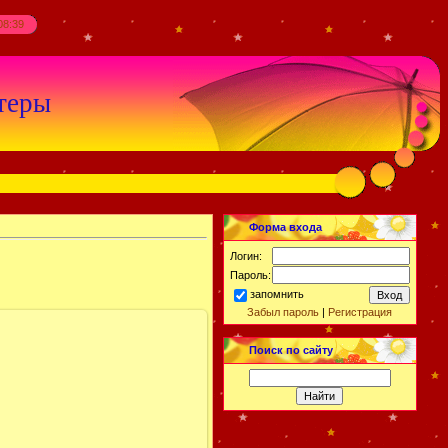
08:39
теры
Форма входа
Логин:
Пароль:
запомнить
Забыл пароль
|
Регистрация
Поиск по сайту