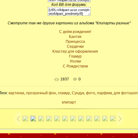
Код BB для форума:
Смотрите так-же другие картинки из альбома "Клипарты разные"
C днём рождения!
Бантик
Принцесса
Сердечки
Кластер для оформления
Гламур
Уголки
С Рождеством
1837
0
Теги:
картинка
,
прозрачный фон
,
гламур
,
Сундук
,
фото
,
парфюм
,
для фотошоп
клипарт