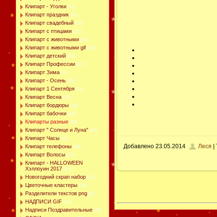
Клипарт - Уголки
[51]
Клипарт праздник
[42]
Клипарт свадебный
[10]
Клипарт с птицами
[15]
Клипарт с животными
[38]
Клипарт с животными gif
[49]
Клипарт детский
[45]
Клипарт Профессии
[17]
Клипарт Зима
[9]
Клипарт - Осень
[88]
Клипарт 1 Сентября
[11]
Клипарт Весна
[16]
Клипарт бордюры
[19]
Клипарт бабочки
[43]
Клипарты разные
[50]
Клипарт " Солнце и Луна"
[15]
Клипарт Часы
[11]
Добавлено
23.05.2014
Леся
| 
Клипарт телефоны
[39]
Клипарт Волосы
[10]
Клипарт - HALLOWEEN
Хэллоуин 2017
[24]
Новогодний скрап набор
[30]
Цветочные кластеры
[36]
Разделители текстов png
[9]
НАДПИСИ GIF
[41]
Надписи Поздравительные
[40]