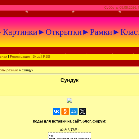
Суббота, 08.08.2026, 
артинки►Открытки►Рамки►Клас
вная
|
Регистрация
|
Вход
|
RSS
рты разные
» Сундук
Сундук
Коды для вставки на сайт, блог, форум:
Код HTML: