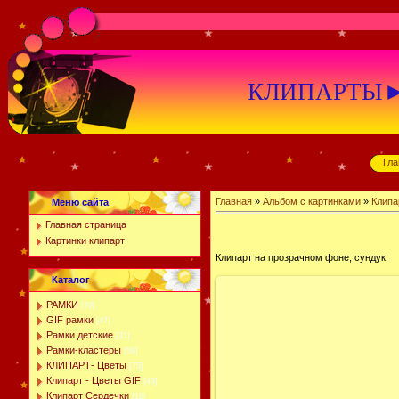
КЛИПАРТЫ►К
Гла
Главная
»
Альбом с картинками
»
Клипа
Меню сайта
Главная страница
Картинки клипарт
Клипарт на прозрачном фоне, сундук
Каталог
РАМКИ
[79]
GIF рамки
[47]
Рамки детские
[31]
Рамки-кластеры
[59]
КЛИПАРТ- Цветы
[75]
Клипарт - Цветы GIF
[43]
Клипарт Сердечки
[18]