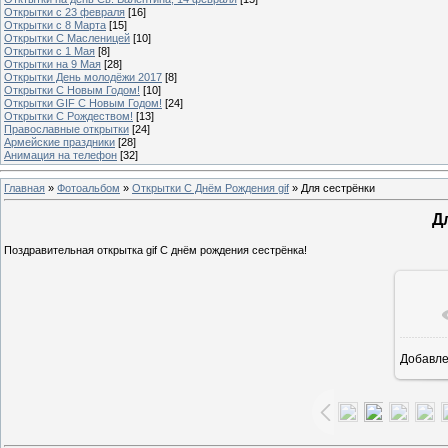
Открытки с 23 февраля
[16]
Открытки с 8 Марта
[15]
Открытки С Масленицей
[10]
Открытки с 1 Мая
[8]
Открытки на 9 Мая
[28]
Открытки День молодёжи 2017
[8]
Открытки С Новым Годом!
[10]
Открытки GIF С Новым Годом!
[24]
Открытки С Рождеством!
[13]
Православные открытки
[24]
Армейские праздники
[28]
Анимация на телефон
[32]
Главная
»
Фотоальбом
»
Открытки С Днём Рождения gif
» Для сестрёнки
Д
Поздравительная открытка gif С днём рождения сестрёнка!
Добавл