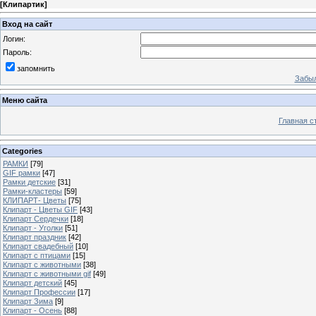
[
Клипартик
]
Вход на сайт
Логин:
Пароль:
запомнить
Забыл
Меню сайта
Главная с
Categories
РАМКИ
[79]
GIF рамки
[47]
Рамки детские
[31]
Рамки-кластеры
[59]
КЛИПАРТ- Цветы
[75]
Клипарт - Цветы GIF
[43]
Клипарт Сердечки
[18]
Клипарт - Уголки
[51]
Клипарт праздник
[42]
Клипарт свадебный
[10]
Клипарт с птицами
[15]
Клипарт с животными
[38]
Клипарт с животными gif
[49]
Клипарт детский
[45]
Клипарт Профессии
[17]
Клипарт Зима
[9]
Клипарт - Осень
[88]