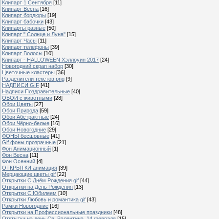
Клипарт 1 Сентября
[11]
Клипарт Весна
[16]
Клипарт бордюры
[19]
Клипарт бабочки
[43]
Клипарты разные
[50]
Клипарт " Солнце и Луна"
[15]
Клипарт Часы
[11]
Клипарт телефоны
[39]
Клипарт Волосы
[10]
Клипарт - HALLOWEEN Хэллоуин 2017
[24]
Новогодний скрап набор
[30]
Цветочные кластеры
[36]
Разделители текстов png
[9]
НАДПИСИ GIF
[41]
Надписи Поздравительные
[40]
ОБОИ с животными
[28]
Обои Цветы
[27]
Обои Природа
[59]
Обои Абстрактные
[24]
Обои Чёрно-белые
[16]
Обои Новогодние
[29]
ФОНЫ бесшовные
[41]
Gif фоны прозрачные
[21]
Фон Анимационный
[1]
Фон Весна
[11]
Фон Осенний
[4]
ОТКРЫТКИ анимация
[39]
Мерцающие цветы gif
[22]
Открытки С Днём Рождения gif
[44]
Открытки на День Рождения
[13]
Открытки С Юбилеем
[10]
Открытки Любовь и романтика gif
[43]
Рамки Новогодние
[16]
Открытки на Профессиональные праздники
[48]
Отктытки на день Св. Валентина, 14 февраля
[15]