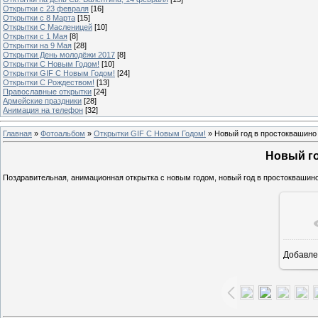
Открытки с 23 февраля
[16]
Открытки с 8 Марта
[15]
Открытки С Масленицей
[10]
Открытки с 1 Мая
[8]
Открытки на 9 Мая
[28]
Открытки День молодёжи 2017
[8]
Открытки С Новым Годом!
[10]
Открытки GIF С Новым Годом!
[24]
Открытки С Рождеством!
[13]
Православные открытки
[24]
Армейские праздники
[28]
Анимация на телефон
[32]
Главная
»
Фотоальбом
»
Открытки GIF С Новым Годом!
» Новый год в простоквашино
Новый г
Поздравительная, анимационная открытка с новым годом, новый год в простоквашино.
Добавле