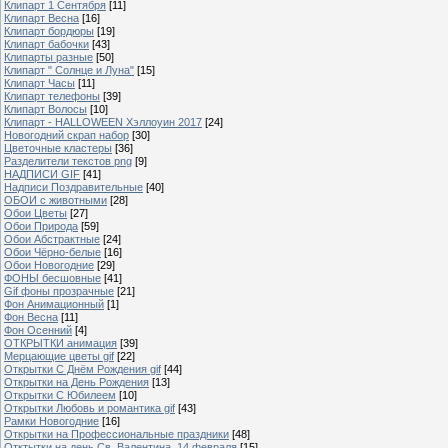
Клипарт 1 Сентября
[11]
Клипарт Весна
[16]
Клипарт бордюры
[19]
Клипарт бабочки
[43]
Клипарты разные
[50]
Клипарт " Солнце и Луна"
[15]
Клипарт Часы
[11]
Клипарт телефоны
[39]
Клипарт Волосы
[10]
Клипарт - HALLOWEEN Хэллоуин 2017
[24]
Новогодний скрап набор
[30]
Цветочные кластеры
[36]
Разделители текстов png
[9]
НАДПИСИ GIF
[41]
Надписи Поздравительные
[40]
ОБОИ с животными
[28]
Обои Цветы
[27]
Обои Природа
[59]
Обои Абстрактные
[24]
Обои Чёрно-белые
[16]
Обои Новогодние
[29]
ФОНЫ бесшовные
[41]
Gif фоны прозрачные
[21]
Фон Анимационный
[1]
Фон Весна
[11]
Фон Осенний
[4]
ОТКРЫТКИ анимация
[39]
Мерцающие цветы gif
[22]
Открытки С Днём Рождения gif
[44]
Открытки на День Рождения
[13]
Открытки С Юбилеем
[10]
Открытки Любовь и романтика gif
[43]
Рамки Новогодние
[16]
Открытки на Профессиональные праздники
[48]
Отктытки на день Св. Валентина, 14 февраля
[15]