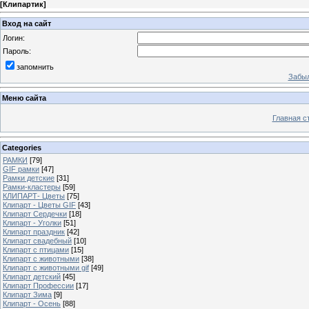
[
Клипартик
]
Вход на сайт
Логин:
Пароль:
запомнить
Забыл
Меню сайта
Главная с
Categories
РАМКИ
[79]
GIF рамки
[47]
Рамки детские
[31]
Рамки-кластеры
[59]
КЛИПАРТ- Цветы
[75]
Клипарт - Цветы GIF
[43]
Клипарт Сердечки
[18]
Клипарт - Уголки
[51]
Клипарт праздник
[42]
Клипарт свадебный
[10]
Клипарт с птицами
[15]
Клипарт с животными
[38]
Клипарт с животными gif
[49]
Клипарт детский
[45]
Клипарт Профессии
[17]
Клипарт Зима
[9]
Клипарт - Осень
[88]