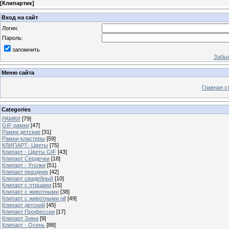
[
Клипартик
]
Вход на сайт
Логин:
Пароль:
запомнить
Забыл
Меню сайта
Главная с
Categories
РАМКИ
[79]
GIF рамки
[47]
Рамки детские
[31]
Рамки-кластеры
[59]
КЛИПАРТ- Цветы
[75]
Клипарт - Цветы GIF
[43]
Клипарт Сердечки
[18]
Клипарт - Уголки
[51]
Клипарт праздник
[42]
Клипарт свадебный
[10]
Клипарт с птицами
[15]
Клипарт с животными
[38]
Клипарт с животными gif
[49]
Клипарт детский
[45]
Клипарт Профессии
[17]
Клипарт Зима
[9]
Клипарт - Осень
[88]