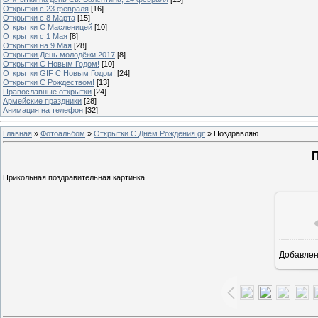
Открытки с 23 февраля
[16]
Открытки с 8 Марта
[15]
Открытки С Масленицей
[10]
Открытки с 1 Мая
[8]
Открытки на 9 Мая
[28]
Открытки День молодёжи 2017
[8]
Открытки С Новым Годом!
[10]
Открытки GIF С Новым Годом!
[24]
Открытки С Рождеством!
[13]
Православные открытки
[24]
Армейские праздники
[28]
Анимация на телефон
[32]
Главная
»
Фотоальбом
»
Открытки С Днём Рождения gif
» Поздравляю
Прикольная поздравительная картинка
Добавле