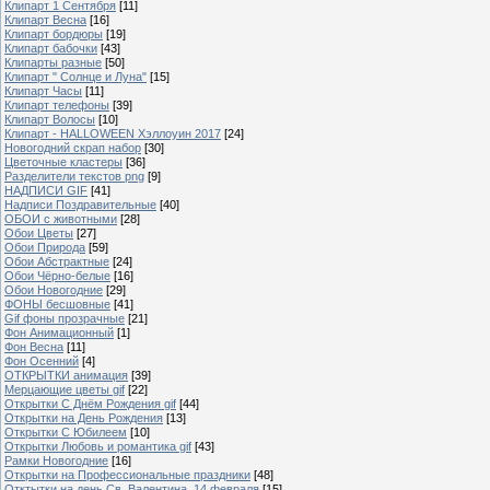
Клипарт 1 Сентября
[11]
Клипарт Весна
[16]
Клипарт бордюры
[19]
Клипарт бабочки
[43]
Клипарты разные
[50]
Клипарт " Солнце и Луна"
[15]
Клипарт Часы
[11]
Клипарт телефоны
[39]
Клипарт Волосы
[10]
Клипарт - HALLOWEEN Хэллоуин 2017
[24]
Новогодний скрап набор
[30]
Цветочные кластеры
[36]
Разделители текстов png
[9]
НАДПИСИ GIF
[41]
Надписи Поздравительные
[40]
ОБОИ с животными
[28]
Обои Цветы
[27]
Обои Природа
[59]
Обои Абстрактные
[24]
Обои Чёрно-белые
[16]
Обои Новогодние
[29]
ФОНЫ бесшовные
[41]
Gif фоны прозрачные
[21]
Фон Анимационный
[1]
Фон Весна
[11]
Фон Осенний
[4]
ОТКРЫТКИ анимация
[39]
Мерцающие цветы gif
[22]
Открытки С Днём Рождения gif
[44]
Открытки на День Рождения
[13]
Открытки С Юбилеем
[10]
Открытки Любовь и романтика gif
[43]
Рамки Новогодние
[16]
Открытки на Профессиональные праздники
[48]
Отктытки на день Св. Валентина, 14 февраля
[15]