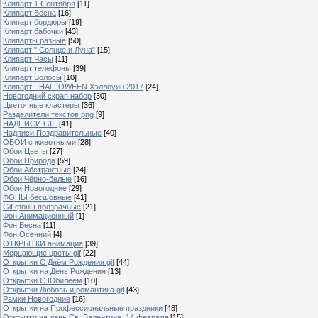
Клипарт 1 Сентября
[11]
Клипарт Весна
[16]
Клипарт бордюры
[19]
Клипарт бабочки
[43]
Клипарты разные
[50]
Клипарт " Солнце и Луна"
[15]
Клипарт Часы
[11]
Клипарт телефоны
[39]
Клипарт Волосы
[10]
Клипарт - HALLOWEEN Хэллоуин 2017
[24]
Новогодний скрап набор
[30]
Цветочные кластеры
[36]
Разделители текстов png
[9]
НАДПИСИ GIF
[41]
Надписи Поздравительные
[40]
ОБОИ с животными
[28]
Обои Цветы
[27]
Обои Природа
[59]
Обои Абстрактные
[24]
Обои Чёрно-белые
[16]
Обои Новогодние
[29]
ФОНЫ бесшовные
[41]
Gif фоны прозрачные
[21]
Фон Анимационный
[1]
Фон Весна
[11]
Фон Осенний
[4]
ОТКРЫТКИ анимация
[39]
Мерцающие цветы gif
[22]
Открытки С Днём Рождения gif
[44]
Открытки на День Рождения
[13]
Открытки С Юбилеем
[10]
Открытки Любовь и романтика gif
[43]
Рамки Новогодние
[16]
Открытки на Профессиональные праздники
[48]
Отктытки на день Св. Валентина, 14 февраля
[15]