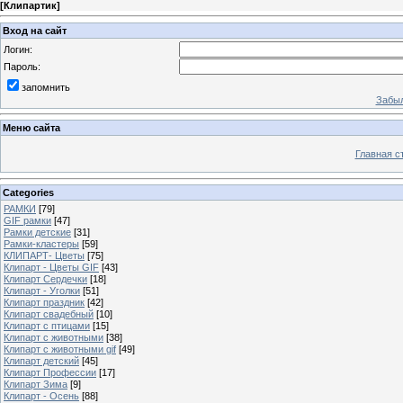
[
Клипартик
]
Вход на сайт
Логин:
Пароль:
запомнить
Забыл
Меню сайта
Главная с
Categories
РАМКИ
[79]
GIF рамки
[47]
Рамки детские
[31]
Рамки-кластеры
[59]
КЛИПАРТ- Цветы
[75]
Клипарт - Цветы GIF
[43]
Клипарт Сердечки
[18]
Клипарт - Уголки
[51]
Клипарт праздник
[42]
Клипарт свадебный
[10]
Клипарт с птицами
[15]
Клипарт с животными
[38]
Клипарт с животными gif
[49]
Клипарт детский
[45]
Клипарт Профессии
[17]
Клипарт Зима
[9]
Клипарт - Осень
[88]