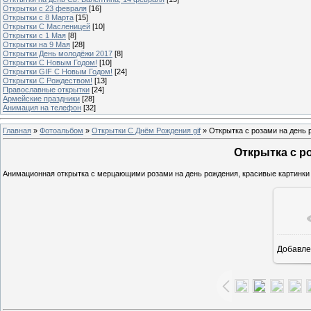
Открытки с 23 февраля
[16]
Открытки с 8 Марта
[15]
Открытки С Масленицей
[10]
Открытки с 1 Мая
[8]
Открытки на 9 Мая
[28]
Открытки День молодёжи 2017
[8]
Открытки С Новым Годом!
[10]
Открытки GIF С Новым Годом!
[24]
Открытки С Рождеством!
[13]
Православные открытки
[24]
Армейские праздники
[28]
Анимация на телефон
[32]
Главная
»
Фотоальбом
»
Открытки С Днём Рождения gif
» Открытка с розами на день 
Открытка с р
Анимационная открытка с мерцающими розами на день рождения, красивые картинки и
Добавле