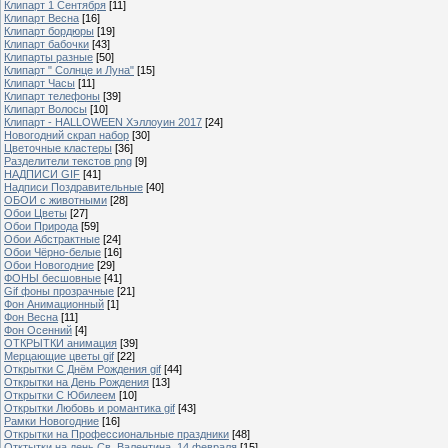
Клипарт 1 Сентября
[11]
Клипарт Весна
[16]
Клипарт бордюры
[19]
Клипарт бабочки
[43]
Клипарты разные
[50]
Клипарт " Солнце и Луна"
[15]
Клипарт Часы
[11]
Клипарт телефоны
[39]
Клипарт Волосы
[10]
Клипарт - HALLOWEEN Хэллоуин 2017
[24]
Новогодний скрап набор
[30]
Цветочные кластеры
[36]
Разделители текстов png
[9]
НАДПИСИ GIF
[41]
Надписи Поздравительные
[40]
ОБОИ с животными
[28]
Обои Цветы
[27]
Обои Природа
[59]
Обои Абстрактные
[24]
Обои Чёрно-белые
[16]
Обои Новогодние
[29]
ФОНЫ бесшовные
[41]
Gif фоны прозрачные
[21]
Фон Анимационный
[1]
Фон Весна
[11]
Фон Осенний
[4]
ОТКРЫТКИ анимация
[39]
Мерцающие цветы gif
[22]
Открытки С Днём Рождения gif
[44]
Открытки на День Рождения
[13]
Открытки С Юбилеем
[10]
Открытки Любовь и романтика gif
[43]
Рамки Новогодние
[16]
Открытки на Профессиональные праздники
[48]
Отктытки на день Св. Валентина, 14 февраля
[15]