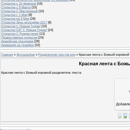
Открытки с 23 февраля
[16]
Открытки с 8 Марта
[15]
Открытки С Масленицей
[10]
Открытки с 1 Мая
[8]
Открытки на 9 Мая
[28]
Открытки День молодёжи 2017
[8]
Открытки С Новым Годом!
[10]
Открытки GIF С Новым Годом!
[24]
Открытки С Рождеством!
[13]
Православные открытки
[24]
Армейские праздники
[28]
Анимация на телефон
[32]
Главная
»
Фотоальбом
»
Разделители текстов png
» Красная лента с Божьей коровкой
Красная лента с Божь
Красная лента с Божьей коровкой разделитель текста
Добавл