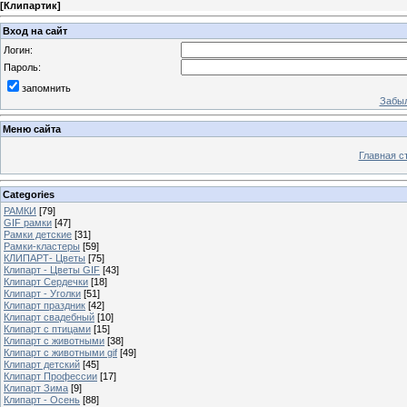
[
Клипартик
]
Вход на сайт
Логин:
Пароль:
запомнить
Забыл
Меню сайта
Главная с
Categories
РАМКИ
[79]
GIF рамки
[47]
Рамки детские
[31]
Рамки-кластеры
[59]
КЛИПАРТ- Цветы
[75]
Клипарт - Цветы GIF
[43]
Клипарт Сердечки
[18]
Клипарт - Уголки
[51]
Клипарт праздник
[42]
Клипарт свадебный
[10]
Клипарт с птицами
[15]
Клипарт с животными
[38]
Клипарт с животными gif
[49]
Клипарт детский
[45]
Клипарт Профессии
[17]
Клипарт Зима
[9]
Клипарт - Осень
[88]