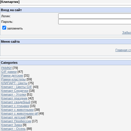
[
Клипартик
]
Вход на сайт
Логин:
Пароль:
запомнить
Забыл
Меню сайта
Главная с
Categories
РАМКИ
[79]
GIF рамки
[47]
Рамки детские
[31]
Рамки-кластеры
[59]
КЛИПАРТ- Цветы
[75]
Клипарт - Цветы GIF
[43]
Клипарт Сердечки
[18]
Клипарт - Уголки
[51]
Клипарт праздник
[42]
Клипарт свадебный
[10]
Клипарт с птицами
[15]
Клипарт с животными
[38]
Клипарт с животными gif
[49]
Клипарт детский
[45]
Клипарт Профессии
[17]
Клипарт Зима
[9]
Клипарт - Осень
[88]