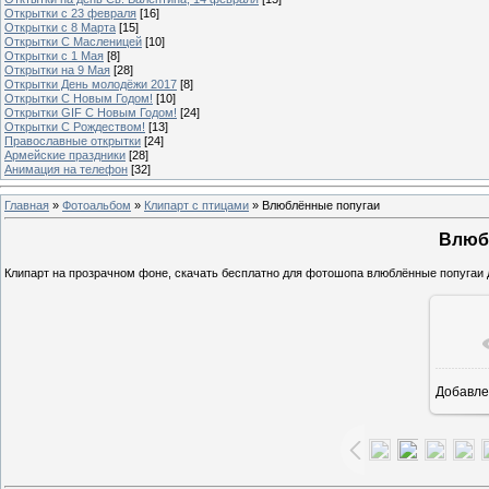
Открытки с 23 февраля
[16]
Открытки с 8 Марта
[15]
Открытки С Масленицей
[10]
Открытки с 1 Мая
[8]
Открытки на 9 Мая
[28]
Открытки День молодёжи 2017
[8]
Открытки С Новым Годом!
[10]
Открытки GIF С Новым Годом!
[24]
Открытки С Рождеством!
[13]
Православные открытки
[24]
Армейские праздники
[28]
Анимация на телефон
[32]
Главная
»
Фотоальбом
»
Клипарт с птицами
» Влюблённые попугаи
Влюб
Клипарт на прозрачном фоне, скачать бесплатно для фотошопа влюблённые попугаи
Добавле