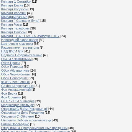
Клипарт 1 Сентября
[11]
Клипарт Весна
[16]
Клипарт бордюры
[19]
Клипарт бабочки
[43]
Клипарты разные
[50]
Клипарт " Солнце и Луна"
[15]
Клипарт Часы
[11]
Клипарт телефоны
[39]
Клипарт Волосы
[10]
Клипарт - HALLOWEEN Хэллоуин 2017
[24]
Новогодний скрап набор
[30]
Цветочные кластеры
[36]
Разделители текстов png
[9]
НАДПИСИ GIF
[41]
Надписи Поздравительные
[40]
ОБОИ с животными
[28]
Обои Цветы
[27]
Обои Природа
[59]
Обои Абстрактные
[24]
Обои Чёрно-белые
[16]
Обои Новогодние
[29]
ФОНЫ бесшовные
[41]
Gif фоны прозрачные
[21]
Фон Анимационный
[1]
Фон Весна
[11]
Фон Осенний
[4]
ОТКРЫТКИ анимация
[39]
Мерцающие цветы gif
[22]
Открытки С Днём Рождения gif
[44]
Открытки на День Рождения
[13]
Открытки С Юбилеем
[10]
Открытки Любовь и романтика gif
[43]
Рамки Новогодние
[16]
Открытки на Профессиональные праздники
[48]
Отктытки на день Св. Валентина, 14 февраля
[15]