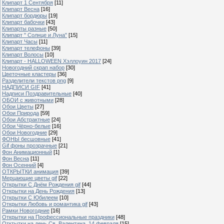
Клипарт 1 Сентября
[11]
Клипарт Весна
[16]
Клипарт бордюры
[19]
Клипарт бабочки
[43]
Клипарты разные
[50]
Клипарт " Солнце и Луна"
[15]
Клипарт Часы
[11]
Клипарт телефоны
[39]
Клипарт Волосы
[10]
Клипарт - HALLOWEEN Хэллоуин 2017
[24]
Новогодний скрап набор
[30]
Цветочные кластеры
[36]
Разделители текстов png
[9]
НАДПИСИ GIF
[41]
Надписи Поздравительные
[40]
ОБОИ с животными
[28]
Обои Цветы
[27]
Обои Природа
[59]
Обои Абстрактные
[24]
Обои Чёрно-белые
[16]
Обои Новогодние
[29]
ФОНЫ бесшовные
[41]
Gif фоны прозрачные
[21]
Фон Анимационный
[1]
Фон Весна
[11]
Фон Осенний
[4]
ОТКРЫТКИ анимация
[39]
Мерцающие цветы gif
[22]
Открытки С Днём Рождения gif
[44]
Открытки на День Рождения
[13]
Открытки С Юбилеем
[10]
Открытки Любовь и романтика gif
[43]
Рамки Новогодние
[16]
Открытки на Профессиональные праздники
[48]
Отктытки на день Св. Валентина, 14 февраля
[15]