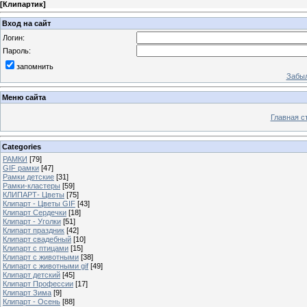
[
Клипартик
]
Вход на сайт
Логин:
Пароль:
запомнить
Забыл
Меню сайта
Главная с
Categories
РАМКИ
[79]
GIF рамки
[47]
Рамки детские
[31]
Рамки-кластеры
[59]
КЛИПАРТ- Цветы
[75]
Клипарт - Цветы GIF
[43]
Клипарт Сердечки
[18]
Клипарт - Уголки
[51]
Клипарт праздник
[42]
Клипарт свадебный
[10]
Клипарт с птицами
[15]
Клипарт с животными
[38]
Клипарт с животными gif
[49]
Клипарт детский
[45]
Клипарт Профессии
[17]
Клипарт Зима
[9]
Клипарт - Осень
[88]