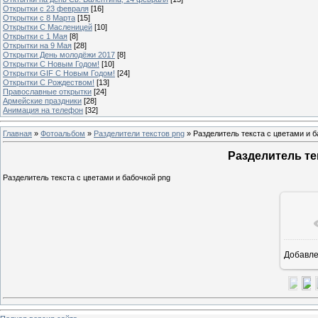
Открытки с 23 февраля
[16]
Открытки с 8 Марта
[15]
Открытки С Масленицей
[10]
Открытки с 1 Мая
[8]
Открытки на 9 Мая
[28]
Открытки День молодёжи 2017
[8]
Открытки С Новым Годом!
[10]
Открытки GIF С Новым Годом!
[24]
Открытки С Рождеством!
[13]
Православные открытки
[24]
Армейские праздники
[28]
Анимация на телефон
[32]
Главная
»
Фотоальбом
»
Разделители текстов png
» Разделитель текста с цветами и 
Разделитель те
Разделитель текста с цветами и бабочкой png
Добавл