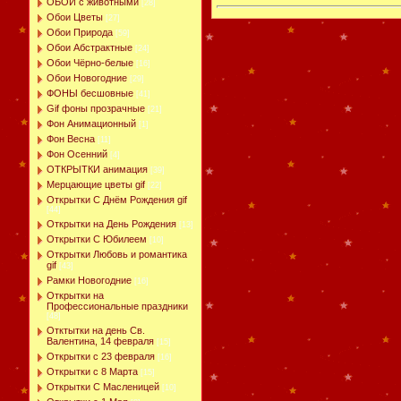
ОБОИ с животными
[28]
Обои Цветы
[27]
Обои Природа
[59]
Обои Абстрактные
[24]
Обои Чёрно-белые
[16]
Обои Новогодние
[29]
ФОНЫ бесшовные
[41]
Gif фоны прозрачные
[21]
Фон Анимационный
[1]
Фон Весна
[11]
Фон Осенний
[4]
ОТКРЫТКИ анимация
[39]
Мерцающие цветы gif
[22]
Открытки С Днём Рождения gif
[44]
Открытки на День Рождения
[13]
Открытки С Юбилеем
[10]
Открытки Любовь и романтика
gif
[43]
Рамки Новогодние
[16]
Открытки на
Профессиональные праздники
[48]
Отктытки на день Св.
Валентина, 14 февраля
[15]
Открытки с 23 февраля
[16]
Открытки с 8 Марта
[15]
Открытки С Масленицей
[10]