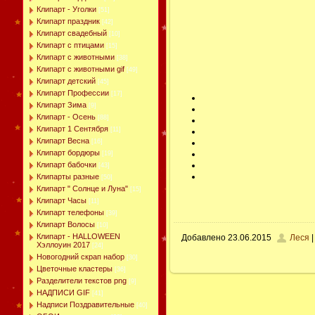
Клипарт - Уголки
[51]
Клипарт праздник
[42]
Клипарт свадебный
[10]
Клипарт с птицами
[15]
Клипарт с животными
[38]
Клипарт с животными gif
[49]
Клипарт детский
[45]
Клипарт Профессии
[17]
Клипарт Зима
[9]
Клипарт - Осень
[88]
Клипарт 1 Сентября
[11]
Клипарт Весна
[16]
Клипарт бордюры
[19]
Клипарт бабочки
[43]
Клипарты разные
[50]
Клипарт " Солнце и Луна"
[15]
Клипарт Часы
[11]
Клипарт телефоны
[39]
Клипарт Волосы
[10]
Клипарт - HALLOWEEN
Добавлено
23.06.2015
Леся
|
Хэллоуин 2017
[24]
Новогодний скрап набор
[30]
Цветочные кластеры
[36]
Разделители текстов png
[9]
НАДПИСИ GIF
[41]
Надписи Поздравительные
[40]