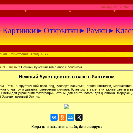
Пятница, 07.08.2026, 
артинки►Открытки►Рамки►Клас
вная
|
Регистрация
|
Вход
|
RSS
АРТ- Цветы
» Нежный букет цветов в вазе с бантиком
Нежный букет цветов в вазе с бантиком
ом. Розы в хрустальной вазе png, Клипарт васильки, синие цветочки, мерцающие
ия открыток и дизайна, цветочный клипарт, букет роз в вазе, винтажные цветы и 
. Цветы для украшения фотографий, стены, для сайта, блога, для дневника. мерцающ
 букетик, розовый бантик.
Коды для вставки на сайт, блог, форум: