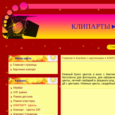
КЛИПАРТЫ►К
Гла
Главная
»
Альбом с картинками
»
КЛИП
Меню сайта
Главная страница
Картинки клипарт
Нежный букет цветов в вазе с бантик
бесплатно для фотошопа, для оформлен
цветы, летний гербарий в формате png
Каталог
gif с цветами. Нежные цветы, свадебный
РАМКИ
[79]
GIF рамки
[47]
Рамки детские
[31]
Рамки-кластеры
[59]
КЛИПАРТ- Цветы
[75]
Клипарт - Цветы GIF
[43]
Клипарт Сердечки
[18]