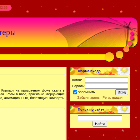
22:36
теры
Форма входа
Логин:
Пароль:
. Клипарт на прозрачном фоне скачать
запомнить
ваза. Розы в вазе, Красивые мерцающие
Забыл пароль
|
Регистрация
ие, анимационные, блестящие, клипарты
Поиск по сайту