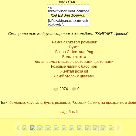
Код HTML:
Код BB для форума:
Смотрите так-же другие картинки из альбома "КЛИПАРТ- Цветы"
Рамка с букетом ромашек
Букет
Вазон С Цветами Png
Белые котята
Белая рамка-кластер с розовыми цветочками
Розовые лилии с бабочкой
Жёлтая роза gif
Яркий уголок с цветами
2074
0
 Теги:
бежевые
,
хрусталь
,
букет
,
розовые
,
Розовый банкик
,
на прозрачном фон
свадебный