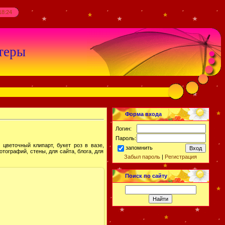
18:24
теры
Форма входа
Логин:
Пароль:
цветочный клипарт, букет роз в вазе,
запомнить
ографий, стены, для сайта, блога, для
Забыл пароль
|
Регистрация
Поиск по сайту