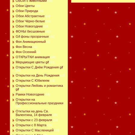
ОБОИ с животными
[28]
Обои Цветы
[27]
Обои Природа
[59]
Обои Абстрактные
[24]
Обои Чёрно-белые
[16]
Обои Новогодние
[29]
ФОНЫ бесшовные
[41]
Gif фоны прозрачные
[21]
Фон Анимационный
[1]
Фон Весна
[11]
Фон Осенний
[4]
ОТКРЫТКИ анимация
[39]
Мерцающие цветы gif
[22]
Открытки С Днём Рождения gif
[44]
Открытки на День Рождения
[13]
Открытки С Юбилеем
[10]
Открытки Любовь и романтика
gif
[43]
Рамки Новогодние
[16]
Открытки на
Профессиональные праздники
[48]
Отктытки на день Св.
Валентина, 14 февраля
[15]
Открытки с 23 февраля
[16]
Открытки с 8 Марта
[15]
Открытки С Масленицей
[10]