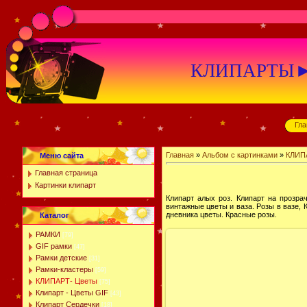
КЛИПАРТЫ►К
Гла
Главная
»
Альбом с картинками
»
КЛИП
Меню сайта
Главная страница
Картинки клипарт
Клипарт алых роз. Клипарт на прозра
винтажные цветы и ваза. Розы в вазе,
дневника цветы. Красные розы.
Каталог
РАМКИ
[79]
GIF рамки
[47]
Рамки детские
[31]
Рамки-кластеры
[59]
КЛИПАРТ- Цветы
[75]
Клипарт - Цветы GIF
[43]
Клипарт Сердечки
[18]