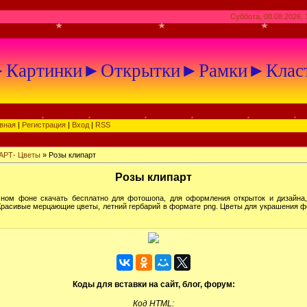
Суббота, 08.08.2026, 
артинки►Открытки►Рамки►Клас
вная
|
Регистрация
|
Вход
|
RSS
АРТ- Цветы
» Розы клипарт
Розы клипарт
чном фоне скачать бесплатно для фотошопа, для оформления открыток и дизайна, 
 Красивые мерцающие цветы, летний гербарий в формате png. Цветы для украшения фот
Коды для вставки на сайт, блог, форум:
Код HTML: