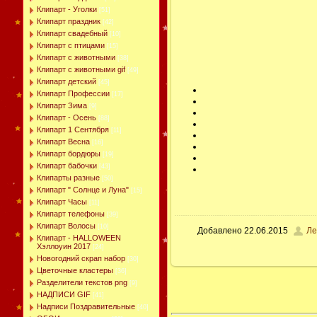
Клипарт - Уголки
[51]
Клипарт праздник
[42]
Клипарт свадебный
[10]
Клипарт с птицами
[15]
Клипарт с животными
[38]
Клипарт с животными gif
[49]
Клипарт детский
[45]
Клипарт Профессии
[17]
Клипарт Зима
[9]
Клипарт - Осень
[88]
Клипарт 1 Сентября
[11]
Клипарт Весна
[16]
Клипарт бордюры
[19]
Клипарт бабочки
[43]
Клипарты разные
[50]
Клипарт " Солнце и Луна"
[15]
Клипарт Часы
[11]
Клипарт телефоны
[39]
Клипарт Волосы
[10]
Добавлено
22.06.2015
Ле
Клипарт - HALLOWEEN
Хэллоуин 2017
[24]
Новогодний скрап набор
[30]
Цветочные кластеры
[36]
Разделители текстов png
[9]
НАДПИСИ GIF
[41]
Надписи Поздравительные
[40]