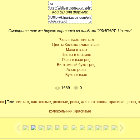
Код BB для форума:
Смотрите так-же другие картинки из альбома "КЛИПАРТ- Цветы"
Розы в вазе, винтаж
Цветы Колокольчики в вазе
Маки в вазе
Цветы в корзине
Розы в вазе png
Винтажный букет png
Алые розы
Букет в вазе
1689
0
ся
| Теги:
винтаж
,
винтажные
,
розовые
,
розы
,
для фотошопа
,
красивая
,
роза
,
н
колокольчики
,
красивые