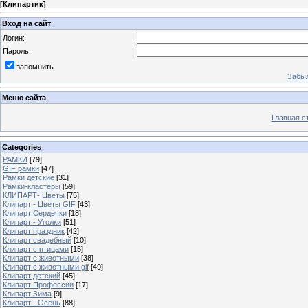
[
Клипартик
]
Вход на сайт
Логин:
Пароль:
запомнить
Забыл
Меню сайта
Главная с
Categories
РАМКИ
[79]
GIF рамки
[47]
Рамки детские
[31]
Рамки-кластеры
[59]
КЛИПАРТ- Цветы
[75]
Клипарт - Цветы GIF
[43]
Клипарт Сердечки
[18]
Клипарт - Уголки
[51]
Клипарт праздник
[42]
Клипарт свадебный
[10]
Клипарт с птицами
[15]
Клипарт с животными
[38]
Клипарт с животными gif
[49]
Клипарт детский
[45]
Клипарт Профессии
[17]
Клипарт Зима
[9]
Клипарт - Осень
[88]