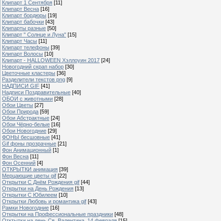
Клипарт 1 Сентября
[11]
Клипарт Весна
[16]
Клипарт бордюры
[19]
Клипарт бабочки
[43]
Клипарты разные
[50]
Клипарт " Солнце и Луна"
[15]
Клипарт Часы
[11]
Клипарт телефоны
[39]
Клипарт Волосы
[10]
Клипарт - HALLOWEEN Хэллоуин 2017
[24]
Новогодний скрап набор
[30]
Цветочные кластеры
[36]
Разделители текстов png
[9]
НАДПИСИ GIF
[41]
Надписи Поздравительные
[40]
ОБОИ с животными
[28]
Обои Цветы
[27]
Обои Природа
[59]
Обои Абстрактные
[24]
Обои Чёрно-белые
[16]
Обои Новогодние
[29]
ФОНЫ бесшовные
[41]
Gif фоны прозрачные
[21]
Фон Анимационный
[1]
Фон Весна
[11]
Фон Осенний
[4]
ОТКРЫТКИ анимация
[39]
Мерцающие цветы gif
[22]
Открытки С Днём Рождения gif
[44]
Открытки на День Рождения
[13]
Открытки С Юбилеем
[10]
Открытки Любовь и романтика gif
[43]
Рамки Новогодние
[16]
Открытки на Профессиональные праздники
[48]
Отктытки на день Св. Валентина, 14 февраля
[15]