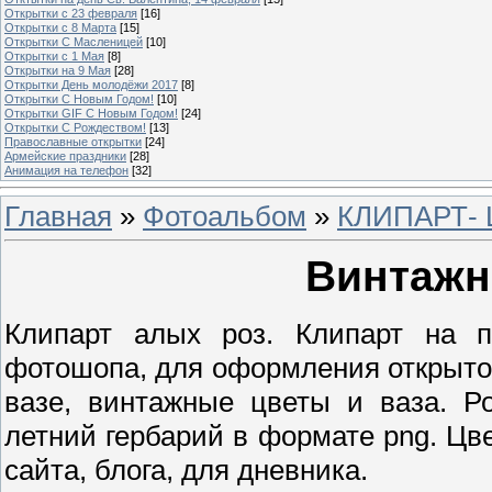
Открытки с 23 февраля
[16]
Открытки с 8 Марта
[15]
Открытки С Масленицей
[10]
Открытки с 1 Мая
[8]
Открытки на 9 Мая
[28]
Открытки День молодёжи 2017
[8]
Открытки С Новым Годом!
[10]
Открытки GIF С Новым Годом!
[24]
Открытки С Рождеством!
[13]
Православные открытки
[24]
Армейские праздники
[28]
Анимация на телефон
[32]
Главная
»
Фотоальбом
»
КЛИПАРТ- 
Винтажн
Клипарт алых роз. Клипарт на п
фотошопа, для оформления открыток 
вазе, винтажные цветы и ваза. Р
летний гербарий в формате png. Цв
сайта, блога, для дневника.