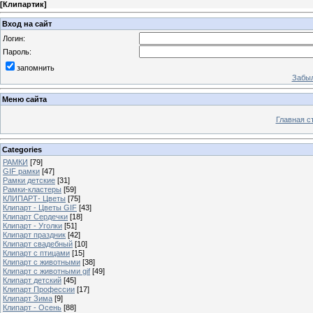
[
Клипартик
]
Вход на сайт
Логин:
Пароль:
запомнить
Забыл
Меню сайта
Главная с
Categories
РАМКИ
[79]
GIF рамки
[47]
Рамки детские
[31]
Рамки-кластеры
[59]
КЛИПАРТ- Цветы
[75]
Клипарт - Цветы GIF
[43]
Клипарт Сердечки
[18]
Клипарт - Уголки
[51]
Клипарт праздник
[42]
Клипарт свадебный
[10]
Клипарт с птицами
[15]
Клипарт с животными
[38]
Клипарт с животными gif
[49]
Клипарт детский
[45]
Клипарт Профессии
[17]
Клипарт Зима
[9]
Клипарт - Осень
[88]