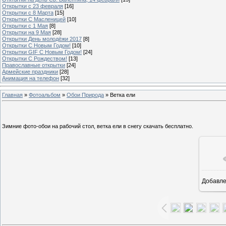
Открытки с 23 февраля
[16]
Открытки с 8 Марта
[15]
Открытки С Масленицей
[10]
Открытки с 1 Мая
[8]
Открытки на 9 Мая
[28]
Открытки День молодёжи 2017
[8]
Открытки С Новым Годом!
[10]
Открытки GIF С Новым Годом!
[24]
Открытки С Рождеством!
[13]
Православные открытки
[24]
Армейские праздники
[28]
Анимация на телефон
[32]
Главная
»
Фотоальбом
»
Обои Природа
» Ветка ели
Зимние фото-обои на рабочий стол, ветка ели в снегу скачать бесплатно.
Добавл