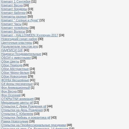
Клипарт 1 Сентября
[11]
Клипарт Весна
[16]
Клипарт бордюры
[19]
Клипарт бабочки
[43]
Клипарты разные
[50]
Клипарт " Солнце и Луна"
[15]
Клипарт Часы
[11]
Клипарт телефоны
[39]
Клипарт Волосы
[10]
Клипарт - HALLOWEEN Хэллоуин 2017
[24]
Новогодний скрап набор
[30]
Цветочные кластеры
[36]
Разделители текстов png
[9]
НАДПИСИ GIF
[41]
Надписи Поздравительные
[40]
ОБОИ с животными
[28]
Обои Цветы
[27]
Обои Природа
[59]
Обои Абстрактные
[24]
Обои Чёрно-белые
[16]
Обои Новогодние
[29]
ФОНЫ бесшовные
[41]
Gif фоны прозрачные
[21]
Фон Анимационный
[1]
Фон Весна
[11]
Фон Осенний
[4]
ОТКРЫТКИ анимация
[39]
Мерцающие цветы gif
[22]
Открытки С Днём Рождения gif
[44]
Открытки на День Рождения
[13]
Открытки С Юбилеем
[10]
Открытки Любовь и романтика gif
[43]
Рамки Новогодние
[16]
Открытки на Профессиональные праздники
[48]
Отктытки на день Св. Валентина, 14 февраля
[15]