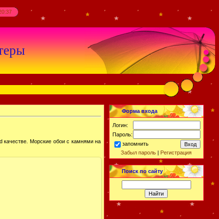
20:37
теры
Форма входа
Логин:
Пароль:
d качестве. Морские обои с камнями на
запомнить
Забыл пароль
|
Регистрация
Поиск по сайту