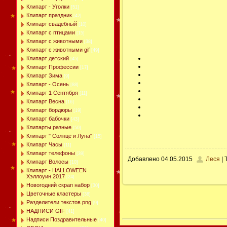
Клипарт - Уголки
[51]
Клипарт праздник
[42]
Клипарт свадебный
[10]
Клипарт с птицами
[15]
Клипарт с животными
[38]
Клипарт с животными gif
[49]
Клипарт детский
[45]
Клипарт Профессии
[17]
Клипарт Зима
[9]
Клипарт - Осень
[88]
Клипарт 1 Сентября
[11]
Клипарт Весна
[16]
Клипарт бордюры
[19]
Клипарт бабочки
[43]
Клипарты разные
[50]
Клипарт " Солнце и Луна"
[15]
Клипарт Часы
[11]
Клипарт телефоны
[39]
Добавлено
04.05.2015
Леся
| 
Клипарт Волосы
[10]
Клипарт - HALLOWEEN
Хэллоуин 2017
[24]
Новогодний скрап набор
[30]
Цветочные кластеры
[36]
Разделители текстов png
[9]
НАДПИСИ GIF
[41]
Надписи Поздравительные
[40]