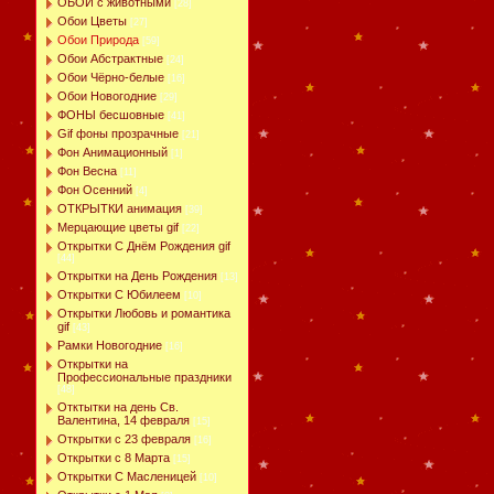
ОБОИ с животными
[28]
Обои Цветы
[27]
Обои Природа
[59]
Обои Абстрактные
[24]
Обои Чёрно-белые
[16]
Обои Новогодние
[29]
ФОНЫ бесшовные
[41]
Gif фоны прозрачные
[21]
Фон Анимационный
[1]
Фон Весна
[11]
Фон Осенний
[4]
ОТКРЫТКИ анимация
[39]
Мерцающие цветы gif
[22]
Открытки С Днём Рождения gif
[44]
Открытки на День Рождения
[13]
Открытки С Юбилеем
[10]
Открытки Любовь и романтика
gif
[43]
Рамки Новогодние
[16]
Открытки на
Профессиональные праздники
[48]
Отктытки на день Св.
Валентина, 14 февраля
[15]
Открытки с 23 февраля
[16]
Открытки с 8 Марта
[15]
Открытки С Масленицей
[10]