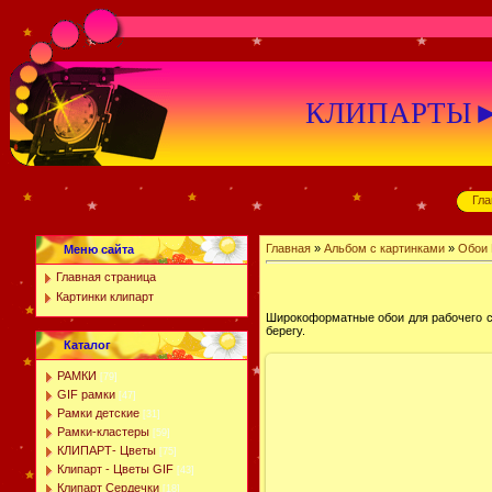
КЛИПАРТЫ►К
Гла
Главная
»
Альбом с картинками
»
Обои 
Меню сайта
Главная страница
Картинки клипарт
Широкоформатные обои для рабочего ст
берегу.
Каталог
РАМКИ
[79]
GIF рамки
[47]
Рамки детские
[31]
Рамки-кластеры
[59]
КЛИПАРТ- Цветы
[75]
Клипарт - Цветы GIF
[43]
Клипарт Сердечки
[18]