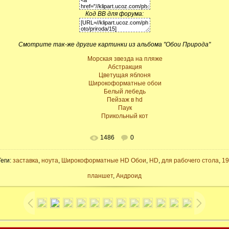
Код BB для форума:
Смотрите так-же другие картинки из альбома "Обои Природа"
Морская звезда на пляже
Абстракция
Цветущая яблоня
Широкоформатные обои
Белый лебедь
Пейзаж в hd
Паук
Прикольный кот
1486
0
Теги:
заставка
,
ноута
,
Широкоформатные HD Обои
,
HD
,
для рабочего стола
,
19
планшет
,
Андроид