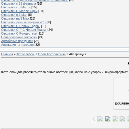
Открытки с 23 февраля
[16]
Открытки с 8 Марта
[15]
Открытки С Масленицей
[10]
Открытки с 1 Мая
[8]
Открытки на 9 Мая
[28]
Открытки День молодёжи 2017
[8]
Открытки С Новым Годом!
[10]
Открытки GIF С Новым Годом!
[24]
Открытки С Рождеством!
[13]
Православные открытки
[24]
Армейские праздники
[28]
Анимация на телефон
[32]
Главная
»
Фотоальбом
»
Обои Абстрактные
» Абстракция
Фото-обои для рабочего стола синие абстракции, картинка с узорами, широкоформатн
Добавле