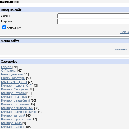
[
Клипартик
]
Вход на сайт
Логин:
Пароль:
запомнить
Забыл
Меню сайта
Главная с
Categories
РАМКИ
[79]
GIF рамки
[47]
Рамки детские
[31]
Рамки-кластеры
[59]
КЛИПАРТ- Цветы
[75]
Клипарт - Цветы GIF
[43]
Клипарт Сердечки
[18]
Клипарт - Уголки
[51]
Клипарт праздник
[42]
Клипарт свадебный
[10]
Клипарт с птицами
[15]
Клипарт с животными
[38]
Клипарт с животными gif
[49]
Клипарт детский
[45]
Клипарт Профессии
[17]
Клипарт Зима
[9]
Клипарт - Осень
[88]