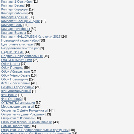
Клипарт 1 Сентября
[11]
Клипарт Весна
[16]
Клипарт бордюры
[19]
Клипарт бабочки
[43]
Клипарты разные
[50]
Клипарт " Солнце и Луна"
[15]
Клипарт Часы
[11]
Клипарт телефоны
[39]
Клипарт Волосы
[10]
Клипарт - HALLOWEEN Хэллоуин 2017
[24]
Новогодний скрап набор
[30]
Цветочные кластеры
[36]
Разделители текстов png
[9]
НАДПИСИ GIF
[41]
Надписи Поздравительные
[40]
ОБОИ с животными
[28]
Обои Цветы
[27]
Обои Природа
[59]
Обои Абстрактные
[24]
Обои Чёрно-белые
[16]
Обои Новогодние
[29]
ФОНЫ бесшовные
[41]
Gif фоны прозрачные
[21]
Фон Анимационный
[1]
Фон Весна
[11]
Фон Осенний
[4]
ОТКРЫТКИ анимация
[39]
Мерцающие цветы gif
[22]
Открытки С Днём Рождения gif
[44]
Открытки на День Рождения
[13]
Открытки С Юбилеем
[10]
Открытки Любовь и романтика gif
[43]
Рамки Новогодние
[16]
Открытки на Профессиональные праздники
[48]
Отктытки на день Св. Валентина, 14 февраля
[15]