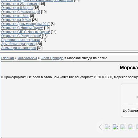
Открытки с 23 февраля
[16]
Открытки с 8 Марта
[15]
Открытки С Масленицей
[10]
Открытки с 1 Мая
[8]
Открытки на 9 Мая
[28]
Открытки День молодёжи 2017
[8]
Открытки С Новым Годом!
[10]
Открытки GIF С Новым Годом!
[24]
Открытки С Рождеством!
[13]
Православные открытки
[24]
Армейские праздники
[28]
Анимация на телефон
[32]
Главная
»
Фотоальбом
»
Обои Природа
» Морская звезда на пляже
Морска
Широкоформатные обои в отличном качестве hd, формат 1920 × 1080, морская звезда
Добавле