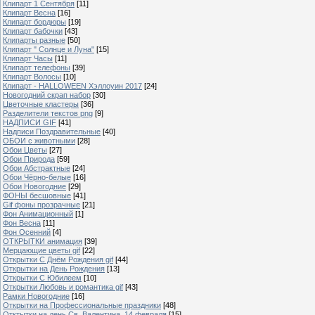
Клипарт 1 Сентября
[11]
Клипарт Весна
[16]
Клипарт бордюры
[19]
Клипарт бабочки
[43]
Клипарты разные
[50]
Клипарт " Солнце и Луна"
[15]
Клипарт Часы
[11]
Клипарт телефоны
[39]
Клипарт Волосы
[10]
Клипарт - HALLOWEEN Хэллоуин 2017
[24]
Новогодний скрап набор
[30]
Цветочные кластеры
[36]
Разделители текстов png
[9]
НАДПИСИ GIF
[41]
Надписи Поздравительные
[40]
ОБОИ с животными
[28]
Обои Цветы
[27]
Обои Природа
[59]
Обои Абстрактные
[24]
Обои Чёрно-белые
[16]
Обои Новогодние
[29]
ФОНЫ бесшовные
[41]
Gif фоны прозрачные
[21]
Фон Анимационный
[1]
Фон Весна
[11]
Фон Осенний
[4]
ОТКРЫТКИ анимация
[39]
Мерцающие цветы gif
[22]
Открытки С Днём Рождения gif
[44]
Открытки на День Рождения
[13]
Открытки С Юбилеем
[10]
Открытки Любовь и романтика gif
[43]
Рамки Новогодние
[16]
Открытки на Профессиональные праздники
[48]
Отктытки на день Св. Валентина, 14 февраля
[15]