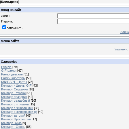
[
Клипартик
]
Вход на сайт
Логин:
Пароль:
запомнить
Забыл
Меню сайта
Главная с
Categories
РАМКИ
[79]
GIF рамки
[47]
Рамки детские
[31]
Рамки-кластеры
[59]
КЛИПАРТ- Цветы
[75]
Клипарт - Цветы GIF
[43]
Клипарт Сердечки
[18]
Клипарт - Уголки
[51]
Клипарт праздник
[42]
Клипарт свадебный
[10]
Клипарт с птицами
[15]
Клипарт с животными
[38]
Клипарт с животными gif
[49]
Клипарт детский
[45]
Клипарт Профессии
[17]
Клипарт Зима
[9]
Клипарт - Осень
[88]