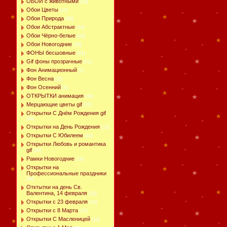
ОБОИ с животными
[28]
Обои Цветы
[27]
Обои Природа
[59]
Обои Абстрактные
[24]
Обои Чёрно-белые
[16]
Обои Новогодние
[29]
ФОНЫ бесшовные
[41]
Gif фоны прозрачные
[21]
Фон Анимационный
[1]
Фон Весна
[11]
Фон Осенний
[4]
ОТКРЫТКИ анимация
[39]
Мерцающие цветы gif
[22]
Открытки С Днём Рождения gif
[44]
Открытки на День Рождения
[13]
Открытки С Юбилеем
[10]
Открытки Любовь и романтика
gif
[43]
Рамки Новогодние
[16]
Открытки на
Профессиональные праздники
[48]
Отктытки на день Св.
Валентина, 14 февраля
[15]
Открытки с 23 февраля
[16]
Открытки с 8 Марта
[15]
Открытки С Масленицей
[10]