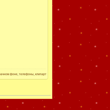
рачном фоне
,
телефоны
,
клипарт