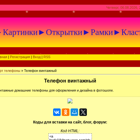
Четверг, 06.08.2026, 
артинки►Открытки►Рамки►Клас
вная
|
Регистрация
|
Вход
|
RSS
рт телефоны
» Телефон винтажный
Телефон винтажный
интажные домашние телефоны для оформления и дизайна в фотошопе.
Коды для вставки на сайт, блог, форум:
Код HTML: