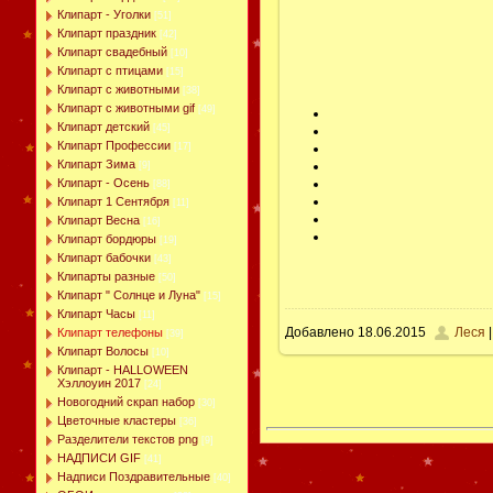
Клипарт - Уголки
[51]
Клипарт праздник
[42]
Клипарт свадебный
[10]
Клипарт с птицами
[15]
Клипарт с животными
[38]
Клипарт с животными gif
[49]
Клипарт детский
[45]
Клипарт Профессии
[17]
Клипарт Зима
[9]
Клипарт - Осень
[88]
Клипарт 1 Сентября
[11]
Клипарт Весна
[16]
Клипарт бордюры
[19]
Клипарт бабочки
[43]
Клипарты разные
[50]
Клипарт " Солнце и Луна"
[15]
Клипарт Часы
[11]
Добавлено
18.06.2015
Леся
|
Клипарт телефоны
[39]
Клипарт Волосы
[10]
Клипарт - HALLOWEEN
Хэллоуин 2017
[24]
Новогодний скрап набор
[30]
Цветочные кластеры
[36]
Разделители текстов png
[9]
НАДПИСИ GIF
[41]
Надписи Поздравительные
[40]