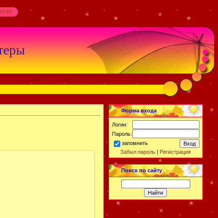
20:49
теры
Форма входа
Логин:
Пароль:
запомнить
Забыл пароль
|
Регистрация
Поиск по сайту