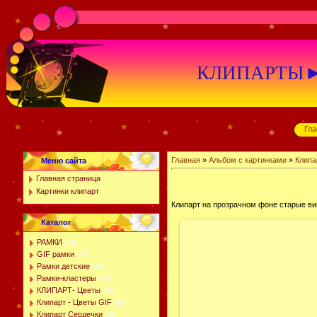
КЛИПАРТЫ►К
Гла
Главная
»
Альбом с картинками
»
Клипа
Меню сайта
Главная страница
Картинки клипарт
Клипарт на прозрачном фоне старые в
Каталог
РАМКИ
[79]
GIF рамки
[47]
Рамки детские
[31]
Рамки-кластеры
[59]
КЛИПАРТ- Цветы
[75]
Клипарт - Цветы GIF
[43]
Клипарт Сердечки
[18]