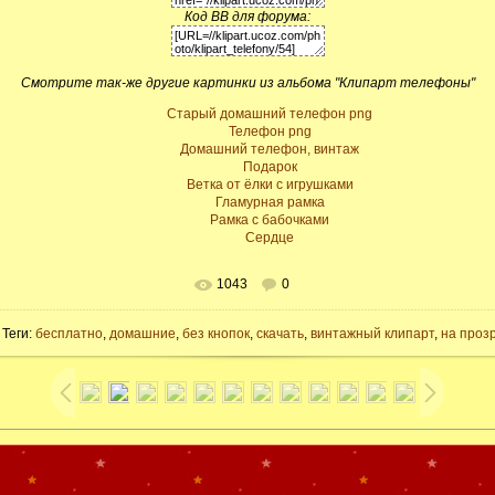
Код BB для форума:
Смотрите так-же другие картинки из альбома "Клипарт телефоны"
Старый домашний телефон png
Телефон png
Домашний телефон, винтаж
Подарок
Ветка от ёлки с игрушками
Гламурная рамка
Рамка с бабочками
Сердце
1043
0
 Теги:
бесплатно
,
домашние
,
без кнопок
,
скачать
,
винтажный клипарт
,
на проз