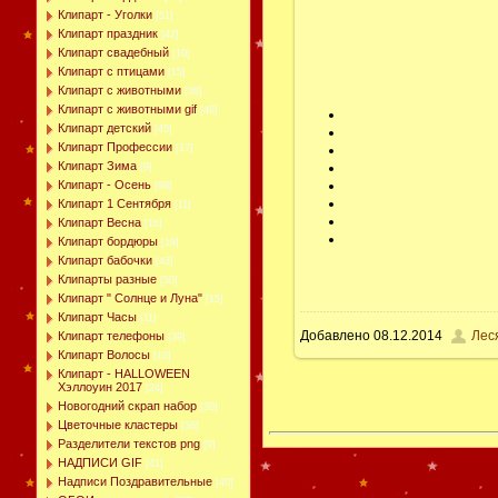
Клипарт - Уголки
[51]
Клипарт праздник
[42]
Клипарт свадебный
[10]
Клипарт с птицами
[15]
Клипарт с животными
[38]
Клипарт с животными gif
[49]
Клипарт детский
[45]
Клипарт Профессии
[17]
Клипарт Зима
[9]
Клипарт - Осень
[88]
Клипарт 1 Сентября
[11]
Клипарт Весна
[16]
Клипарт бордюры
[19]
Клипарт бабочки
[43]
Клипарты разные
[50]
Клипарт " Солнце и Луна"
[15]
Клипарт Часы
[11]
Добавлено
08.12.2014
Лес
Клипарт телефоны
[39]
Клипарт Волосы
[10]
Клипарт - HALLOWEEN
Хэллоуин 2017
[24]
Новогодний скрап набор
[30]
Цветочные кластеры
[36]
Разделители текстов png
[9]
НАДПИСИ GIF
[41]
Надписи Поздравительные
[40]