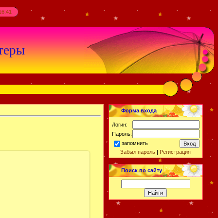
16:41
теры
Форма входа
Логин:
Пароль:
запомнить
Забыл пароль
|
Регистрация
Поиск по сайту