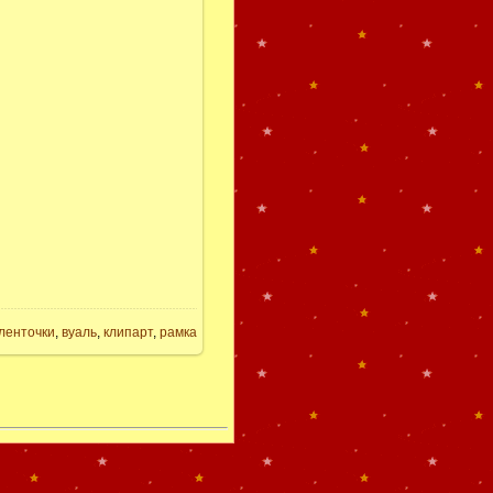
ленточки
,
вуаль
,
клипарт
,
рамка