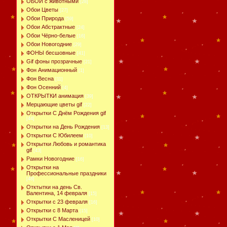
ОБОИ с животными
[28]
Обои Цветы
[27]
Обои Природа
[59]
Обои Абстрактные
[24]
Обои Чёрно-белые
[16]
Обои Новогодние
[29]
ФОНЫ бесшовные
[41]
Gif фоны прозрачные
[21]
Фон Анимационный
[1]
Фон Весна
[11]
Фон Осенний
[4]
ОТКРЫТКИ анимация
[39]
Мерцающие цветы gif
[22]
Открытки С Днём Рождения gif
[44]
Открытки на День Рождения
[13]
Открытки С Юбилеем
[10]
Открытки Любовь и романтика
gif
[43]
Рамки Новогодние
[16]
Открытки на
Профессиональные праздники
[48]
Отктытки на день Св.
Валентина, 14 февраля
[15]
Открытки с 23 февраля
[16]
Открытки с 8 Марта
[15]
Открытки С Масленицей
[10]