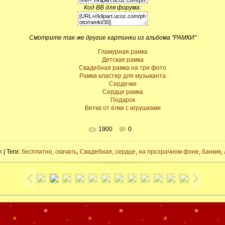
Код BB для форума:
Смотрите так-же другие картинки из альбома "РАМКИ"
Гламурная рамка
Детская рамка
Свадебная рамка на три фото
Рамка-кластер для музыканта
Сердечки
Сердце рамка
Подарок
Ветка от ёлки с игрушками
1900
0
я
| Теги:
бесплатно
,
скачать
,
Свадебная
,
сердце
,
на прозрачном фоне
,
банкик
,