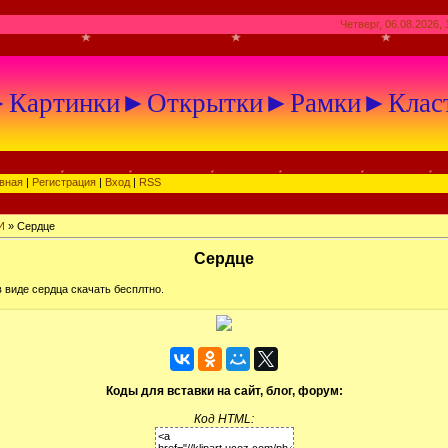
Четверг, 06.08.2026, 
артинки►Открытки►Рамки►Клас
вная
|
Регистрация
|
Вход
|
RSS
И
» Сердце
Сердце
 виде сердца скачать бесплтно.
Коды для вставки на сайт, блог, форум:
Код HTML: