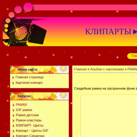
КЛИПАРТЫ►К
Гла
Главная
»
Альбом с картинками
»
РАМК
Меню сайта
Главная страница
Картинки клипарт
Свадебная рамка на прозрачном фоне в
Каталог
РАМКИ
[79]
GIF рамки
[47]
Рамки детские
[31]
Рамки-кластеры
[59]
КЛИПАРТ- Цветы
[75]
Клипарт - Цветы GIF
[43]
Клипарт Сердечки
[18]